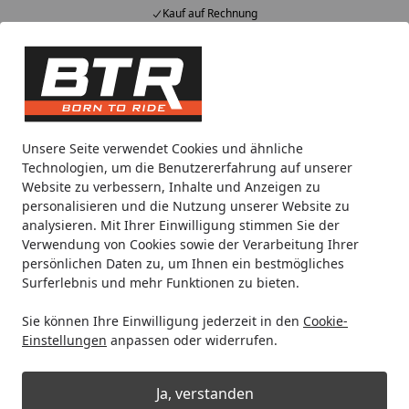
Kauf auf Rechnung
Alle Produkte
Mein Konto
Wunschl
Eink
Hotline
4,85
/ 5
Suchen
Noch 1 Tag und 17 Stunden
Unsere Seite verwendet Cookies und ähnliche
Spare bis zu 35% auf EVOLIFT® Zentralständer
Technologien, um die Benutzererfahrung auf unserer
von BTR!
Website zu verbessern, Inhalte und Anzeigen zu
personalisieren und die Nutzung unserer Website zu
analysieren. Mit Ihrer Einwilligung stimmen Sie der
Motul
Pflegemittel
Verwendung von Cookies sowie der Verarbeitung Ihrer
Startseite
persönlichen Daten zu, um Ihnen ein bestmögliches
Pflegemittel
Surferlebnis und mehr Funktionen zu bieten.
Sie können Ihre Einwilligung jederzeit in den
Cookie-
Ihre Artikelübersicht
Einstellungen
anpassen oder widerrufen.
Kategorien
Ja, verstanden