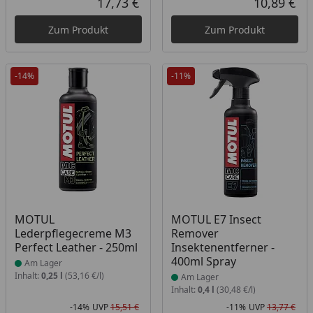
17,73 €
10,89 €
Aktueller Preis
Akt
Zum Produkt
Zum Produkt
-14%
-11%
Produkt am Lager
Produkt am Lager
MOTUL
MOTUL E7 Insect
Lederpflegecreme M3
Remover
Perfect Leather - 250ml
Insektenentferner -
400ml Spray
Am Lager
Inhalt:
0,25 l
(53,16 €/l)
Am Lager
Inhalt:
0,4 l
(30,48 €/l)
-14%
UVP
15,51 €
-11%
UVP
13,77 €