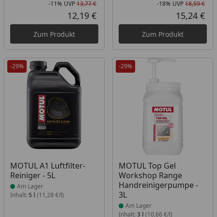
-11%
UVP
13,77 €
-18%
UVP
18,59 €
Rabatt in Prozent
Ursprünglicher Preis
Rab
Urs
12,19 €
15,24 €
Aktueller Preis
Akt
Zum Produkt
Zum Produkt
-29%
-29%
Produkt am Lager
Produkt am Lager
MOTUL A1 Luftfilter-
MOTUL Top Gel
Reiniger - 5L
Workshop Range
Handreinigerpumpe -
Am Lager
3L
Inhalt:
5 l
(11,28 €/l)
Am Lager
Inhalt:
3 l
(10,66 €/l)