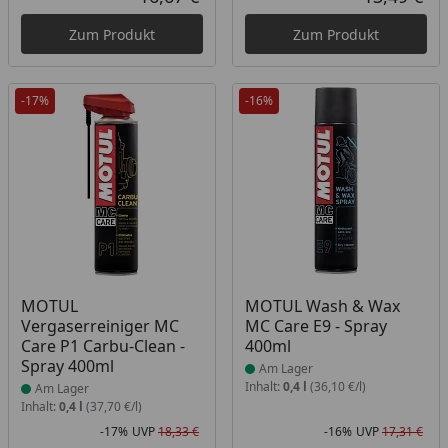
Aktueller Preis
Akt
Zum Produkt
Zum Produkt
-17%
-16%
Produkt am Lager
Produkt am Lager
MOTUL
MOTUL Wash & Wax
Vergaserreiniger MC
MC Care E9 - Spray
Care P1 Carbu-Clean -
400ml
Spray 400ml
Am Lager
Inhalt:
0,4 l
(36,10 €/l)
Am Lager
Inhalt:
0,4 l
(37,70 €/l)
-17%
UVP
18,33 €
-16%
UVP
17,31 €
Rabatt in Prozent
Ursprünglicher Preis
Rab
Urs