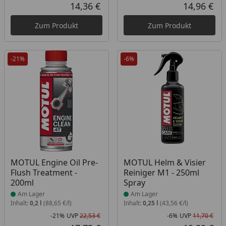
Rabatt in Prozent
Ursprünglicher Preis
Rab
Urs
14,36 €
14,96 €
Aktueller Preis
Akt
Zum Produkt
Zum Produkt
-21%
-6%
Produkt am Lager
Produkt am Lager
MOTUL Engine Oil Pre-
MOTUL Helm & Visier
Flush Treatment -
Reiniger M1 - 250ml
200ml
Spray
Am Lager
Am Lager
Inhalt:
0,2 l
(88,65 €/l)
Inhalt:
0,25 l
(43,56 €/l)
-21%
UVP
22,53 €
-6%
UVP
11,70 €
Rabatt in Prozent
Ursprünglicher Preis
Rab
Urs