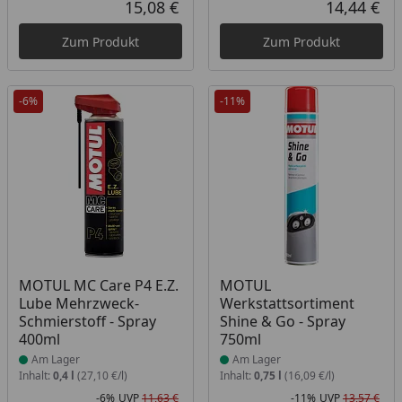
15,08 €
14,44 €
Aktueller Preis
Akt
Zum Produkt
Zum Produkt
-6%
-11%
Produkt am Lager
Produkt am Lager
MOTUL MC Care P4 E.Z.
MOTUL
Lube Mehrzweck-
Werkstattsortiment
Schmierstoff - Spray
Shine & Go - Spray
400ml
750ml
Am Lager
Am Lager
Inhalt:
0,4 l
(27,10 €/l)
Inhalt:
0,75 l
(16,09 €/l)
-6%
UVP
11,63 €
-11%
UVP
13,57 €