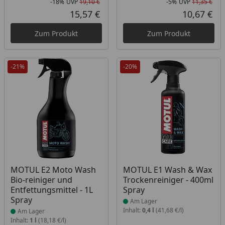
-18%
UVP
19,10 €
-5%
UVP
11,35 €
Rabatt in Prozent
Ursprünglicher Preis
Rab
Urs
15,57 €
10,67 €
Aktueller Preis
Akt
Zum Produkt
Zum Produkt
-21%
-20%
Produkt am Lager
Produkt am Lager
MOTUL E2 Moto Wash
MOTUL E1 Wash & Wax
Bio-reiniger und
Trockenreiniger - 400ml
Entfettungsmittel - 1L
Spray
Spray
Am Lager
Inhalt:
0,4 l
(41,68 €/l)
Am Lager
Inhalt:
1 l
(18,18 €/l)