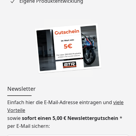
Eigene Produktentwicklung
Newsletter
Einfach hier die E-Mail-Adresse eintragen und
viele
Vorteile
sowie
sofort einen 5,00 € Newslettergutschein
*
per E-Mail sichern:
Keine Eingabe erforderlich
Eingabe erforderlich
E-Mail *