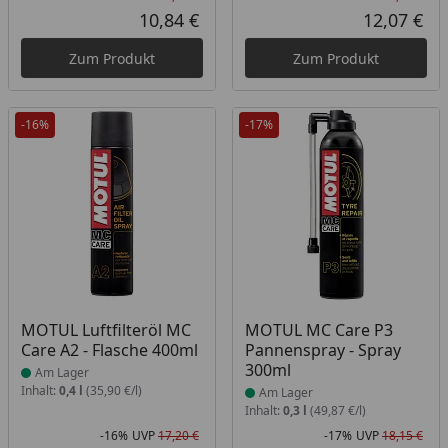
Rabatt in Prozent
Ursprünglicher Preis
Rab
Urs
10,84 €
12,07 €
Aktueller Preis
Akt
Zum Produkt
Zum Produkt
-16%
-17%
Produkt am Lager
Produkt am Lager
MOTUL Luftfilteröl MC
MOTUL MC Care P3
Care A2 - Flasche 400ml
Pannenspray - Spray
300ml
Am Lager
Inhalt:
0,4 l
(35,90 €/l)
Am Lager
Inhalt:
0,3 l
(49,87 €/l)
-16%
UVP
17,20 €
-17%
UVP
18,15 €