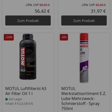
-29%
UVP
80,55 €
-29%
UVP
45,08 €
Rabatt in Prozent
Ursprünglicher Preis
Rab
Urs
56,42 €
31,97 €
Aktueller Preis
Akt
Zum Produkt
Zum Produkt
-24%
-6%
Produkt am Lager
Produkt nicht lieferbar
MOTUL Luftfilteröl A3
MOTUL
Air Filter Oil 1 l
Werkstattsortiment E.Z.
Lube Mehrzweck-
Am Lager
Schmierstoff - Spray
Inhalt:
1 l
(22,08 €/l)
750ml