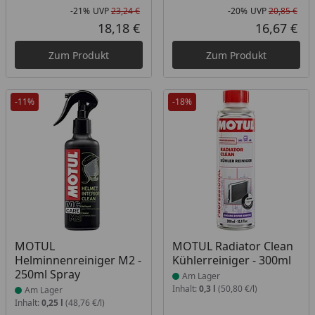
-21%
UVP
23,24 €
-20%
UVP
20,85 €
Rabatt in Prozent
Ursprünglicher Preis
Rab
Urs
18,18 €
16,67 €
Aktueller Preis
Akt
Zum Produkt
Zum Produkt
-11%
-18%
Produkt am Lager
Produkt am Lager
MOTUL
MOTUL Radiator Clean
Helminnenreiniger M2 -
Kühlerreiniger - 300ml
250ml Spray
Am Lager
Inhalt:
0,3 l
(50,80 €/l)
Am Lager
Inhalt:
0,25 l
(48,76 €/l)