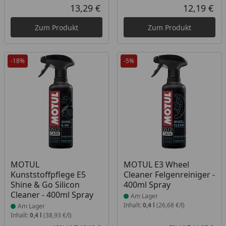
Rabatt in Prozent
Ursprünglicher Preis
Rab
Urs
13,29 €
12,19 €
Aktueller Preis
Akt
Zum Produkt
Zum Produkt
-18%
-5%
Produkt am Lager
Produkt am Lager
MOTUL
MOTUL E3 Wheel
Kunststoffpflege E5
Cleaner Felgenreiniger -
Shine & Go Silicon
400ml Spray
Cleaner - 400ml Spray
Am Lager
Inhalt:
0,4 l
(26,68 €/l)
Am Lager
Inhalt:
0,4 l
(38,93 €/l)