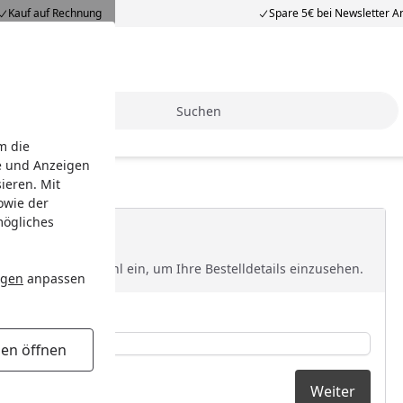
Kauf auf Rechnung
Spare 5€ bei Newsletter 
Suche
m die
e und Anzeigen
ieren. Mit
owie der
mögliches
 Ihre Postleitzahl ein, um Ihre Bestelldetails einzusehen.
ngen
anpassen
PLZ *
gen öffnen
Weiter