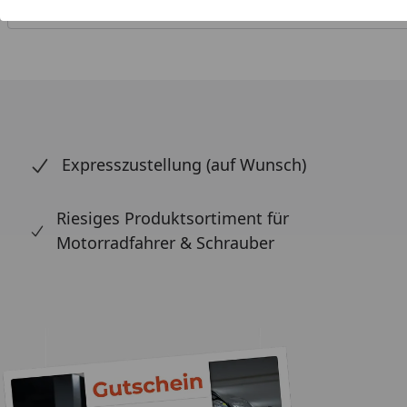
Expresszustellung (auf Wunsch)
Riesiges Produktsortiment für
Motorradfahrer & Schrauber