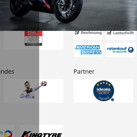
Absolute
g!“
Akzeptierte Zahlungsa
undes
Partner