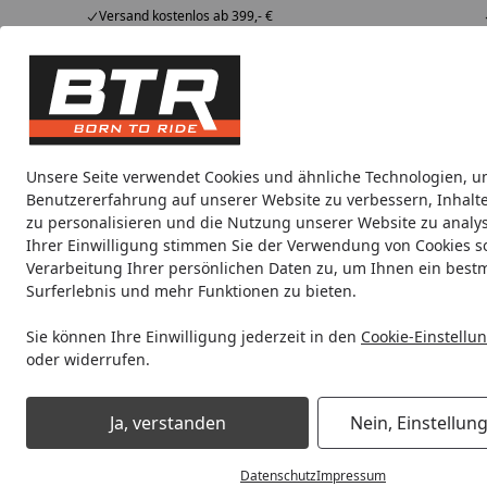
Versand kostenlos ab 399,- €
Hotline
07051 / 9 222 5959
4,85
/ 5
Mi-Fr. 8-12 Uhr
2.009 Bewertungen
Tipps &
BTR
Alle Produkte
Marken
Alle Produkte
Tricks
Produktwelt
Unsere Seite verwendet Cookies und ähnliche Technologien, u
Benutzererfahrung auf unserer Website zu verbessern, Inhalt
Vertrag widerrufen
zu personalisieren und die Nutzung unserer Website zu analys
Startseite
Ihrer Einwilligung stimmen Sie der Verwendung von Cookies s
Verarbeitung Ihrer persönlichen Daten zu, um Ihnen ein best
Vertrag widerrufen
Surferlebnis und mehr Funktionen zu bieten.
Bitte tragen Sie Ihre Bestellnummer oder Rechnungsnummer und
Sie können Ihre Einwilligung jederzeit in den
Cookie-Einstellu
oder widerrufen.
Bestellnummer / Rechnungsnummer *
Ja, verstanden
Nein, Einstellun
Bestellnummer vergessen?
Datenschutz
Impressum