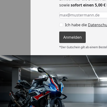
sowie
sofort einen 5,00 
Keine Eingabe erforderlic
Eingabe erforderlich
E-Mail *
Ich habe die
Datensch
Anmelden
*Der Gutschein gilt ab einem Bestel
Versand
 Kauf! Der
unkompliziert
g flott – am
d am 31.07.
deckplane
6
nau der
d schützt