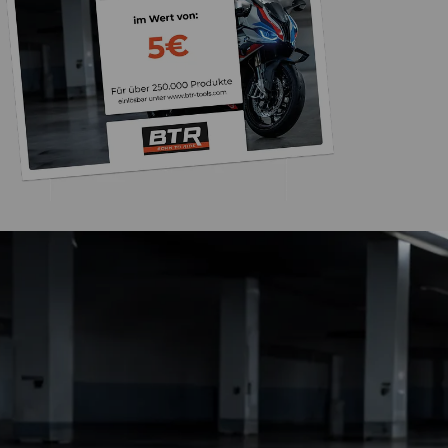
Trusted Shops
„Sehr zufriedener
Bestellvorgang war 
und der Versand gin
26.07. bestellt un
4,85
/ 5
2.009 Bewertungen
geliefert. Die Ab
08.08.202
entspricht ge
Beschreibung un