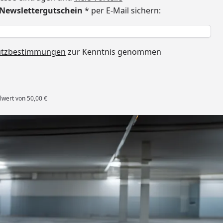
€ Newslettergutschein
* per E-Mail sichern:
h
utzbestimmungen
zur Kenntnis genommen
lwert von 50,00 €