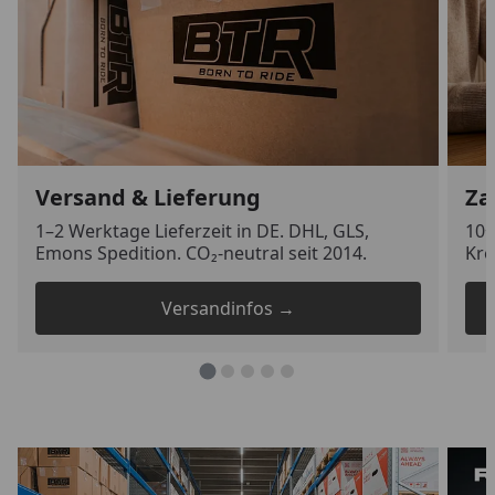
Versand & Lieferung
Za
1–2 Werktage Lieferzeit in DE. DHL, GLS,
10+
Emons Spedition. CO₂-neutral seit 2014.
Kre
Versandinfos →