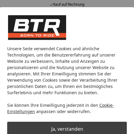
Kauf auf Rechnung
Alle Produkte
Mein Konto
Wunschl
Eink
Hotline
4,85
/ 5
Suchen
Unsere Serviceleistungen
Unsere Seite verwendet Cookies und ähnliche
Startseite
Technologien, um die Benutzererfahrung auf unserer
Website zu verbessern, Inhalte und Anzeigen zu
personalisieren und die Nutzung unserer Website zu
analysieren. Mit Ihrer Einwilligung stimmen Sie der
Verwendung von Cookies sowie der Verarbeitung Ihrer
persönlichen Daten zu, um Ihnen ein bestmögliches
Surferlebnis und mehr Funktionen zu bieten.
Sie können Ihre Einwilligung jederzeit in den
Cookie-
Einstellungen
anpassen oder widerrufen.
Ja, verstanden