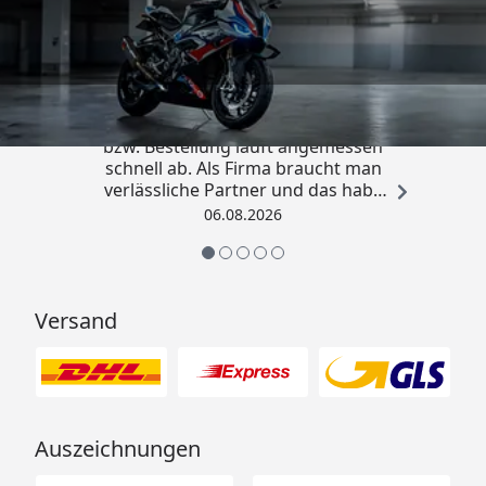
Trusted Shops
4,85
/ 5
„Die Abwicklung eines Auftrages
bzw. Bestellung läuft angemessen
schnell ab. Als Firma braucht man
verlässliche Partner und das habe
ich hier gefunden.“
06.08.2026
Versand
Auszeichnungen