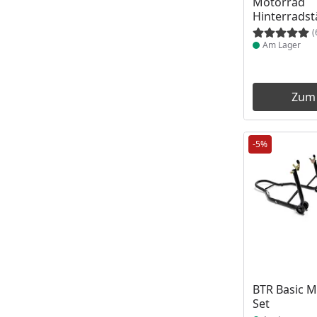
Motorrad
Hinterrads
(
Am Lager
Zum
-5%
Produkt am
BTR Basic 
Set