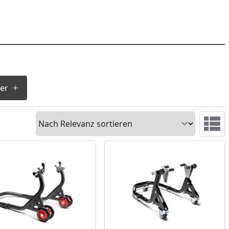
ter
Sortieren
Ansicht 