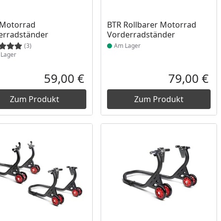
ukt am Lager
Produkt am Lager
 Motorrad
BTR Rollbarer Motorrad
erradständer
Vorderradständer
(3)
Am Lager
Lager
59,00 €
79,00 €
reis
Aktueller Preis
Akt
Zum Produkt
Zum Produkt