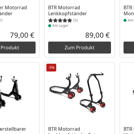
 Lager
Produkt am Lager
Prod
er Motorrad
BTR Motorrad
BTR
tänder
Lenkkopfständer
Mont
1)
(5)
Am 
Am Lager
79,00 €
89,00 €
Aktueller Preis
Aktueller P
 Produkt
Zum Produkt
-5%
 Lager
Produkt am Lager
Prod
rstellbarer
BTR Motorrad
BTR