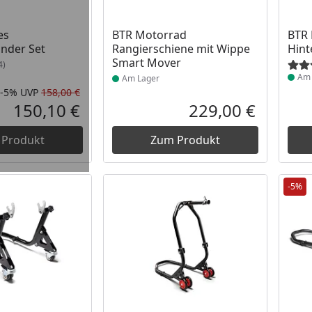
 Lager
Produkt am Lager
Prod
es
BTR Motorrad
BTR
nder Set
Rangierschiene mit Wippe
Hint
Smart Mover
4)
Am 
Am Lager
-5%
UVP
158,00 €
Rabatt in Prozent
Ursprünglicher Preis
150,10 €
229,00 €
Aktueller Preis
Aktueller P
 Produkt
Zum Produkt
-5%