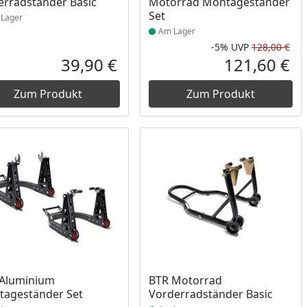
erradständer Basic
Motorrad Montageständer
Set
Lager
Am Lager
-5%
UVP
128,00 €
Prozent
cher Preis
Rab
Urs
39,90 €
121,60 €
reis
Aktueller Preis
Akt
Zum Produkt
Zum Produkt
ukt am Lager
Produkt am Lager
 Aluminium
BTR Motorrad
ageständer Set
Vorderradständer Basic