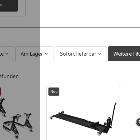
e
te
Am Lager
Sofort lieferbar
Weitere Fil
gefunden
Neu