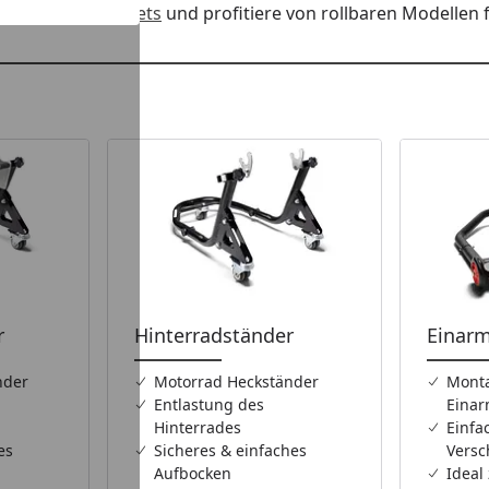
ontageständer Sets
und profitiere von rollbaren Modellen f
r
Hinterradständer
Einar
nder
Motorrad Heckständer
Monta
Entlastung des
Eina
Hinterrades
Einfa
es
Sicheres & einfaches
Versc
Aufbocken
Ideal