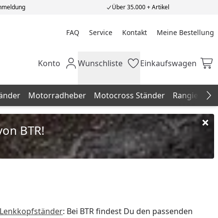
Anmeldung
Über 35.000 + Artikel
FAQ
Service
Kontakt
Meine Bestellung
Meine Bestellung
Konto
Wunschliste
Einkaufswagen
Mein Konto
Wunschliste
Einkaufswagen
änder
Motorradheber
Motocross Ständer
Rangierhilfe
Na
von BTR!
Lenkkopfständer
: Bei BTR findest Du den passenden