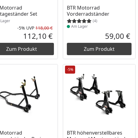
ukt am Lager
Produkt am Lager
 Motorrad
BTR Motorrad
ageständer Set
Vorderradständer
Lager
(4)
Am Lager
-5%
UVP
118,00 €
Rabatt in Prozent
Ursprünglicher Preis
112,10 €
59,00 €
reis
Aktueller Preis
Akt
Zum Produkt
Zum Produkt
-5%
ukt am Lager
Produkt am Lager
 Motorrad
BTR höhenverstellbares