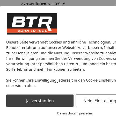
Versand kostenlos ab 399,- €
Hotline
07051 / 9 222 5959
4,85
/ 5
Mi-Fr. 8-12 Uhr
2.007 Bewertungen
Tipps &
BTR
Alle Produkte
Marken
Alle Produkte
Tricks
Produktwelt
Unsere Seite verwendet Cookies und ähnliche Technologien, u
Benutzererfahrung auf unserer Website zu verbessern, Inhalt
Montageständer
Montageständer Sets
Vorderra
zu personalisieren und die Nutzung unserer Website zu analys
Ihrer Einwilligung stimmen Sie der Verwendung von Cookies s
Verarbeitung Ihrer persönlichen Daten zu, um Ihnen ein best
Noch 1 Tag und 22 Stunden
Spare b
Surferlebnis und mehr Funktionen zu bieten.
Sie können Ihre Einwilligung jederzeit in den
Cookie-Einstellu
oder widerrufen.
Montageständer
Startseite
Montageständer
Ja, verstanden
Nein, Einstellun
Motorrad Montageständer für sicheres Aufbocken
— o
Datenschutz
Impressum