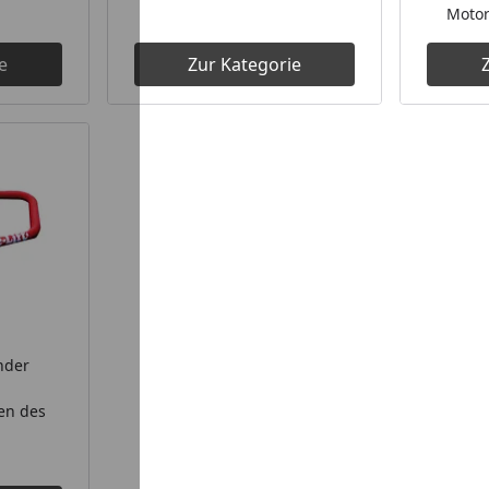
Motor
e
Zur Kategorie
nder
en des