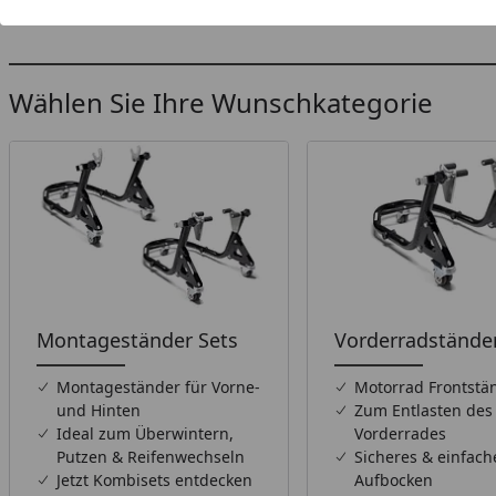
Montageständer für Dein Motorrad. Spare mit unseren
M
Wählen Sie Ihre Wunschkategorie
Montageständer Sets
Vorderradstände
Montageständer für Vorne-
Motorrad Frontstä
und Hinten
Zum Entlasten des
Ideal zum Überwintern,
Vorderrades
Putzen & Reifenwechseln
Sicheres & einfach
Jetzt Kombisets entdecken
Aufbocken