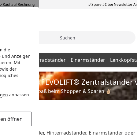
Kauf auf Rechnung
Spare 5€ bei Newsletter 
Suche
m die
e und Anzeigen
dständer
Hinterradständer
Einarmständer
Lenkkopfst
ieren. Mit
owie der
mögliches
is zu 35% auf EVOLIFT® Zentralständer 
Viel Spaß beim Shoppen & Sparen ✌🏼
ngen
anpassen
gen öffnen
b
Vorderradständer
,
Hinterradständer
,
Einarmständer
oder