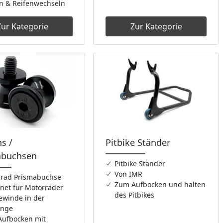
n & Reifenwechseln
Zur Kategorie
Zur Kategorie
s /
Pitbike Ständer
abuchsen
Pitbike Ständer
Von IMR
rad Prismabuchse
Zum Aufbocken und halten
net für Motorräder
des Pitbikes
ewinde in der
inge
ufbocken mit