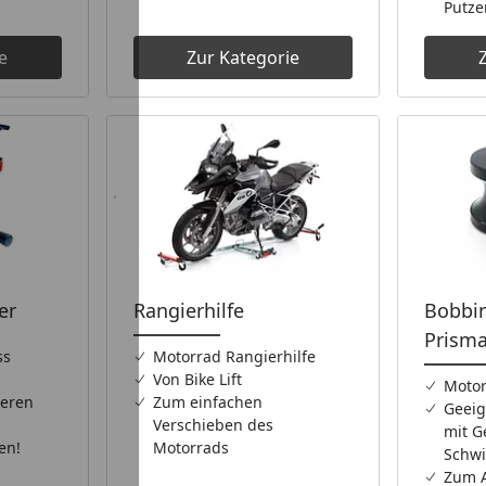
Putze
e
Zur Kategorie
er
Rangierhilfe
Bobbin
Prism
ss
Motorrad Rangierhilfe
Von Bike Lift
Motor
ieren
Zum einfachen
Geeig
Verschieben des
mit G
en!
Motorrads
Schw
Zum A