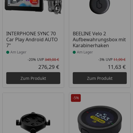
Produkt am Lager
Produkt am Lager
INTERPHONE SYNC 70
BEELINE Velo 2
Car Play Android AUTO
Aufbewahrungsbox mit
7"
Karabinerhaken
Am Lager
Am Lager
-20%
UVP
349,00 €
-3%
UVP
11,99 €
Rabatt in Prozent
Ursprünglicher Preis
Rab
Urs
276,29 €
11,63 €
Aktueller Preis
Akt
Zum Produkt
Zum Produkt
-5%