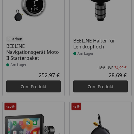
Produkt am Lager
3 Farben
Produkt am Lager
BEELINE Halter für
BEELINE
Lenkkopfloch
Navigationsgerät Moto
Am Lager
II Starterpaket
Am Lager
-18%
UVP
34,99 €
Rab
Urs
252,97 €
28,69 €
Aktueller Preis
Akt
Zum Produkt
Zum Produkt
-20%
-3%