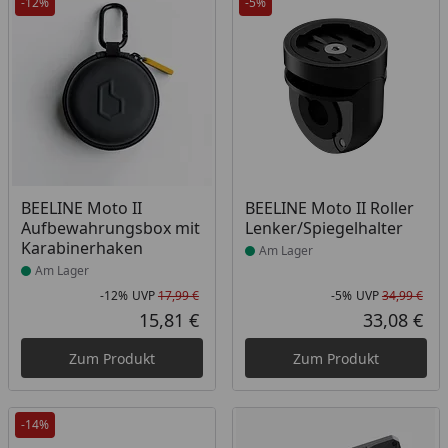
-12%
-5%
Produkt am Lager
Produkt am Lager
BEELINE Moto II
BEELINE Moto II Roller
Aufbewahrungsbox mit
Lenker/Spiegelhalter
Karabinerhaken
Am Lager
Am Lager
-12%
UVP
17,99 €
-5%
UVP
34,99 €
Rabatt in Prozent
Ursprünglicher Preis
Rab
Urs
15,81 €
33,08 €
Aktueller Preis
Akt
Zum Produkt
Zum Produkt
-14%