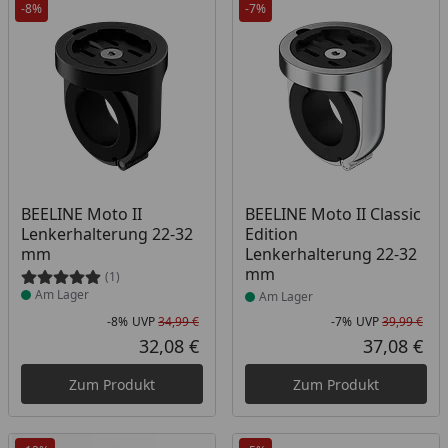
-8%
-7%
Produkt am Lager
Produkt am Lager
BEELINE Moto II
BEELINE Moto II Classic
Lenkerhalterung 22-32
Edition
mm
Lenkerhalterung 22-32
mm
(1)
Am Lager
Am Lager
-8%
UVP
34,99 €
-7%
UVP
39,99 €
Rabatt in Prozent
Ursprünglicher Preis
Rab
Urs
32,08 €
37,08 €
Aktueller Preis
Akt
Zum Produkt
Zum Produkt