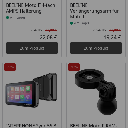
Produkt am Lager
Produkt am Lager
BEELINE Moto II 4-fach
BEELINE
AMPS Halterung
Verlängerungsarm für
Moto II
Am Lager
Am Lager
-3%
UVP
22,99 €
-16%
UVP
22,99 €
Rabatt in Prozent
Ursprünglicher Preis
Rab
Urs
22,08 €
19,24 €
Aktueller Preis
Akt
Zum Produkt
Zum Produkt
-22%
-13%
Produkt am Lager
Produkt am Lager
INTERPHONE Sync 55 B
BEELINE Moto II RAM-