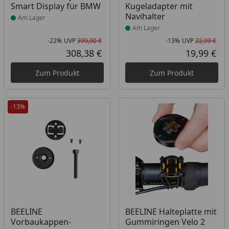
Smart Display für BMW
Kugeladapter mit
Navihalter
Am Lager
Am Lager
-22%
UVP
399,00 €
-13%
UVP
22,99 €
Rabatt in Prozent
Ursprünglicher Preis
Rab
Urs
308,38 €
19,99 €
Aktueller Preis
Akt
Zum Produkt
Zum Produkt
-13%
Produkt am Lager
Produkt am Lager
BEELINE
BEELINE Halteplatte mit
Vorbaukappen-
Gummiringen Velo 2