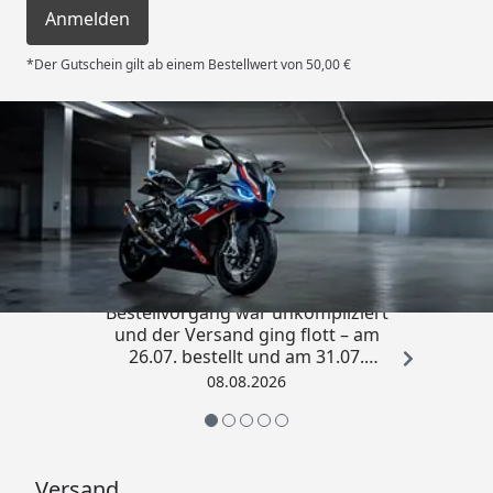
Anmelden
*Der Gutschein gilt ab einem Bestellwert von 50,00 €
Trusted Shops
4,85
/ 5
„Sehr zufriedener Kauf! Der
Bestellvorgang war unkompliziert
und der Versand ging flott – am
26.07. bestellt und am 31.07.
geliefert. Die Abdeckplane
08.08.2026
entspricht genau der
Beschreibung und schützt
hervorragend. Absolute
Empfehlung!“
Versand