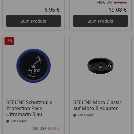
-48%
UVP
37,00 €
Rab
Urs
6,95 €
19,08 €
Aktueller Preis
Akt
Zum Produkt
Zum Produkt
-5%
Produkt am Lager
Produkt am Lager
BEELINE Schutzhülle
BEELINE Moto Classic
Protection Pack
auf Moto II Adapter
Ultramarin Blau
Am Lager
Am Lager
-5%
UVP
19,99 €
Rabatt in Prozent
Ursprünglicher Preis