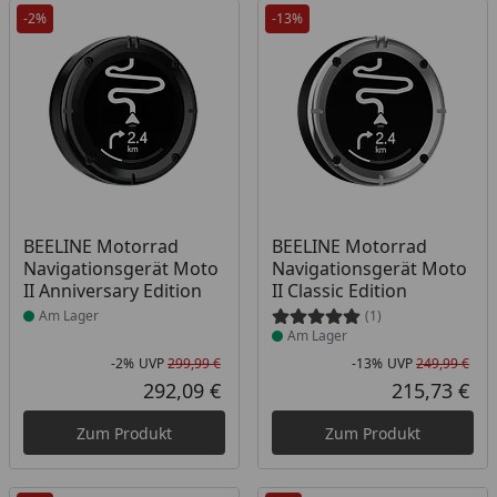
-2%
-13%
Produkt am Lager
Produkt am Lager
BEELINE Motorrad
BEELINE Motorrad
Navigationsgerät Moto
Navigationsgerät Moto
II Anniversary Edition
II Classic Edition
Am Lager
(1)
Am Lager
-2%
UVP
299,99 €
-13%
UVP
249,99 €
Rabatt in Prozent
Ursprünglicher Preis
Rab
Urs
292,09 €
215,73 €
Aktueller Preis
Akt
Zum Produkt
Zum Produkt