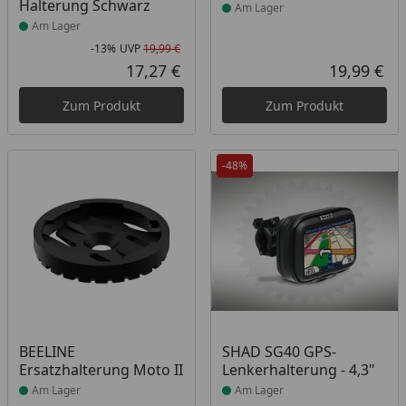
Halterung Schwarz
Am Lager
Am Lager
-13%
UVP
19,99 €
Rabatt in Prozent
Ursprünglicher Preis
17,27 €
19,99 €
Aktueller Preis
Akt
Zum Produkt
Zum Produkt
-48%
Produkt am Lager
Produkt am Lager
BEELINE
SHAD SG40 GPS-
Ersatzhalterung Moto II
Lenkerhalterung - 4,3"
Am Lager
Am Lager