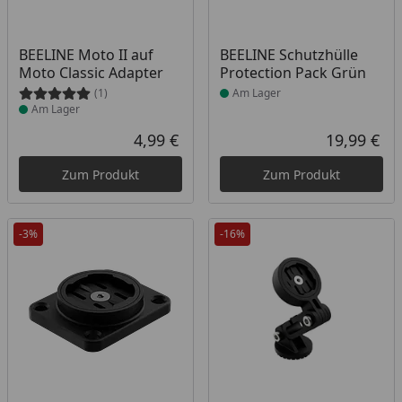
Produkt am Lager
Produkt am Lager
BEELINE Moto II auf
BEELINE Schutzhülle
Moto Classic Adapter
Protection Pack Grün
(1)
Am Lager
Am Lager
4,99 €
19,99 €
Aktueller Preis
Akt
Zum Produkt
Zum Produkt
-3%
-16%