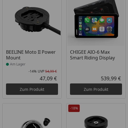
Produkt am Lager
BEELINE Moto II Power
CHIGEE AIO-6 Max
Mount
Smart Riding Display
Am Lager
-14%
UVP
54,99 €
Rabatt in Prozent
Ursprünglicher Preis
47,09 €
539,99 €
Aktueller Preis
Akt
Zum Produkt
Zum Produkt
-18%