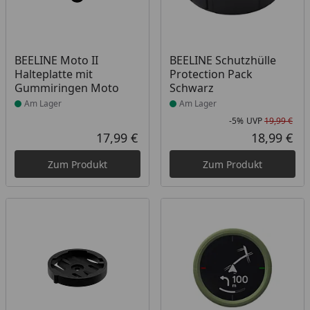
Produkt am Lager
Produkt am Lager
BEELINE Moto II
BEELINE Schutzhülle
Halteplatte mit
Protection Pack
Gummiringen Moto
Schwarz
Am Lager
Am Lager
-5%
UVP
19,99 €
Rab
Urs
17,99 €
18,99 €
Aktueller Preis
Akt
Zum Produkt
Zum Produkt