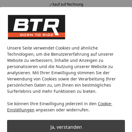
Kauf auf Rechnung
Alle Produkte
Mein Konto
Wunschl
Eink
Hotline
4,85
/ 5
Suchen
Motorradteile & Ersatzteile
Anbauteile
Navigationsgerät
Unsere Seite verwendet Cookies und ähnliche
Startseite
Technologien, um die Benutzererfahrung auf unserer
Navigationsgerät
Website zu verbessern, Inhalte und Anzeigen zu
personalisieren und die Nutzung unserer Website zu
analysieren. Mit Ihrer Einwilligung stimmen Sie der
Ihre Artikelübersicht
Verwendung von Cookies sowie der Verarbeitung Ihrer
persönlichen Daten zu, um Ihnen ein bestmögliches
Surferlebnis und mehr Funktionen zu bieten.
Kategorien
Sie können Ihre Einwilligung jederzeit in den
Cookie-
Filter / Sortierung
Einstellungen
anpassen oder widerrufen.
30
Artikel gefunden
Ja, verstanden