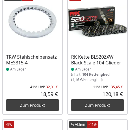
Produkt am Lager
Produkt am Lager
TRW Stahlscheibensatz
RK Kette BL520ZXW
MES315-4
Black Scale 104 Glieder
Am Lager
Am Lager
Inhalt:
104 Kettenglied
(1,16 €/Kettenglied)
-41%
UVP
32,01 €
-11%
UVP
135,45 €
Rabatt in Prozent
Ursprünglicher Preis
Rab
Urs
18,59 €
120,18 €
Aktueller Preis
Akt
Zum Produkt
Zum Produkt
-9%
% Aktion
-41%