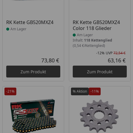
Produkt am Lager
Produkt am Lager
RK Kette GB520MXZ4
RK Kette GB520MXZ4
Color 118 Glieder
Am Lager
Am Lager
Inhalt:
118 Kettenglied
(0,54 €/Kettenglied)
-12%
UVP
72,54 €
Rab
Urs
73,80 €
63,16 €
Aktueller Preis
Akt
Zum Produkt
Zum Produkt
-21%
% Aktion
-11%