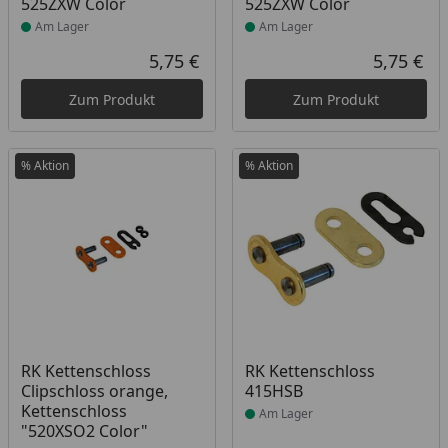
525ZXW Color
525ZXW Color
Am Lager
Am Lager
5,75 €
5,75 €
Aktueller Preis
Akt
Zum Produkt
Zum Produkt
% Aktion
% Aktion
Produkt am Lager
Produkt am Lager
RK Kettenschloss
RK Kettenschloss
Clipschloss orange,
415HSB
Kettenschloss
Am Lager
"520XSO2 Color"