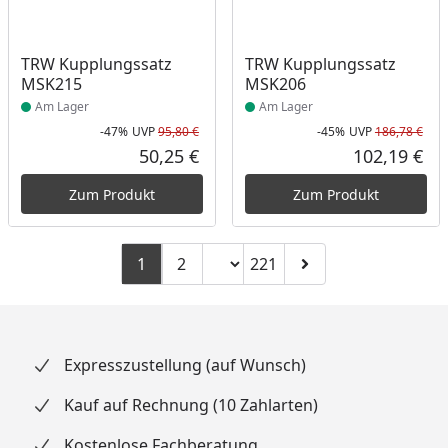
Produkt am Lager
Produkt am Lager
TRW Kupplungssatz
TRW Kupplungssatz
MSK215
MSK206
Am Lager
Am Lager
-47%
UVP
95,80 €
-45%
UVP
186,78 €
Rabatt in Prozent
Ursprünglicher Preis
Rab
Urs
50,25 €
102,19 €
Aktueller Preis
Akt
Zum Produkt
Zum Produkt
Seitenzahl ändern
1
2
221
Zu Seite 2
Zu Seite 221
Zur nächsten Seite
Expresszustellung (auf Wunsch)
Kauf auf Rechnung (10 Zahlarten)
Kostenlose Fachberatung