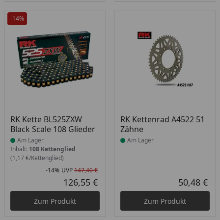
-14%
Produkt am Lager
Produkt am Lager
RK Kette BL525ZXW
RK Kettenrad A4522 51
Black Scale 108 Glieder
Zähne
Am Lager
Am Lager
Inhalt:
108 Kettenglied
(1,17 €/Kettenglied)
-14%
UVP
147,40 €
Rabatt in Prozent
Ursprünglicher Preis
126,55 €
50,48 €
Aktueller Preis
Akt
Zum Produkt
Zum Produkt