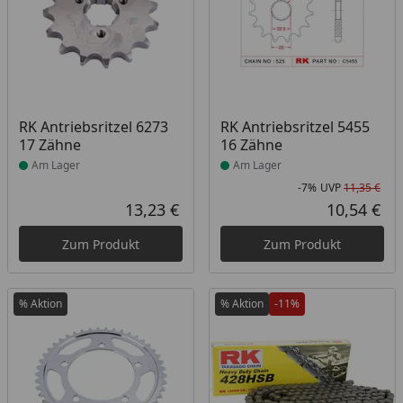
Produkt am Lager
Produkt am Lager
RK Antriebsritzel 6273
RK Antriebsritzel 5455
17 Zähne
16 Zähne
Am Lager
Am Lager
-7%
UVP
11,35 €
Rab
Urs
13,23 €
10,54 €
Aktueller Preis
Akt
Zum Produkt
Zum Produkt
% Aktion
% Aktion
-11%