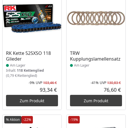
Produkt am Lager
Produkt am Lager
RK Kette 525XSO 118
TRW
Glieder
Kupplungslamellensatz
Am Lager
Am Lager
Inhalt:
118 Kettenglied
(0,79 €/Kettenglied)
-9%
UVP
103,46 €
-41%
UVP
130,83 €
Rabatt in Prozent
Ursprünglicher Preis
Rab
Urs
93,34 €
76,60 €
Aktueller Preis
Akt
Zum Produkt
Zum Produkt
% Aktion
-22%
-19%