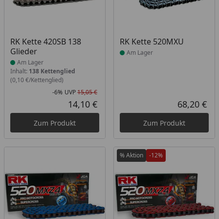
Produkt am Lager
Produkt am Lager
RK Kette 420SB 138
RK Kette 520MXU
Glieder
Am Lager
Am Lager
Inhalt:
138 Kettenglied
(0,10 €/Kettenglied)
-6%
UVP
15,05 €
Rabatt in Prozent
Ursprünglicher Preis
14,10 €
68,20 €
Aktueller Preis
Akt
Zum Produkt
Zum Produkt
% Aktion
-12%