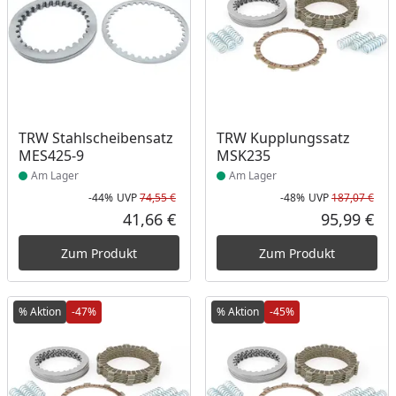
Produkt am Lager
Produkt am Lager
TRW Stahlscheibensatz
TRW Kupplungssatz
MES425-9
MSK235
Am Lager
Am Lager
-44%
UVP
74,55 €
-48%
UVP
187,07 €
Rabatt in Prozent
Ursprünglicher Preis
Rab
Urs
41,66 €
95,99 €
Aktueller Preis
Akt
Zum Produkt
Zum Produkt
% Aktion
-47%
% Aktion
-45%