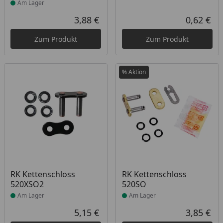
Am Lager
3,88 €
0,62 €
Aktueller Preis
Akt
Zum Produkt
Zum Produkt
% Aktion
Produkt am Lager
Produkt am Lager
RK Kettenschloss
RK Kettenschloss
520XSO2
520SO
Am Lager
Am Lager
5,15 €
3,85 €
Aktueller Preis
Akt