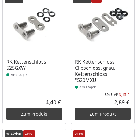
Produkt am Lager
Produkt am Lager
RK Kettenschloss
RK Kettenschloss
525GXW
Clipschloss, grau,
Kettenschloss
Am Lager
"520MXU"
Am Lager
-8%
UVP
3,15 €
Rab
Urs
4,40 €
2,89 €
Aktueller Preis
Akt
Zum Produkt
Zum Produkt
% Aktion
-41%
-11%