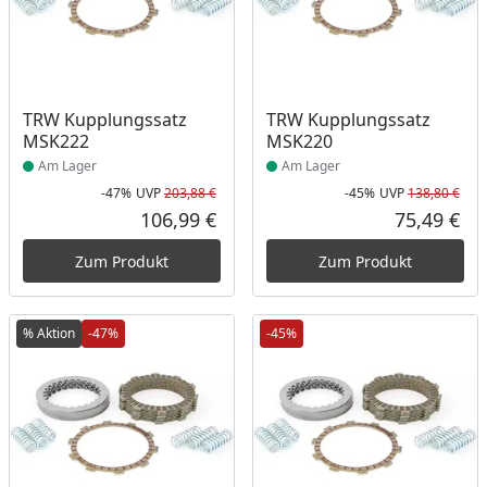
Produkt am Lager
Produkt am Lager
TRW Kupplungssatz
TRW Kupplungssatz
MSK222
MSK220
Am Lager
Am Lager
-47%
UVP
203,88 €
-45%
UVP
138,80 €
Rabatt in Prozent
Ursprünglicher Preis
Rab
Urs
106,99 €
75,49 €
Aktueller Preis
Akt
Zum Produkt
Zum Produkt
% Aktion
-47%
-45%