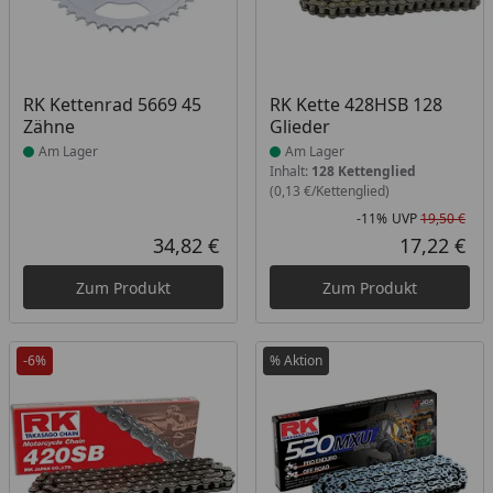
Produkt am Lager
Produkt am Lager
RK Kettenrad 5669 45
RK Kette 428HSB 128
Zähne
Glieder
Am Lager
Am Lager
Inhalt:
128 Kettenglied
(0,13 €/Kettenglied)
-11%
UVP
19,50 €
Rab
Urs
34,82 €
17,22 €
Aktueller Preis
Akt
Zum Produkt
Zum Produkt
-6%
% Aktion