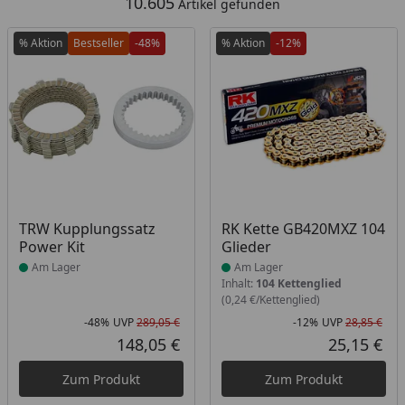
10.605
Artikel gefunden
% Aktion
Bestseller
-48%
% Aktion
-12%
Produkt am Lager
Produkt am Lager
TRW Kupplungssatz
RK Kette GB420MXZ 104
Power Kit
Glieder
Am Lager
Am Lager
Inhalt:
104 Kettenglied
(0,24 €/Kettenglied)
-48%
UVP
289,05 €
-12%
UVP
28,85 €
Rabatt in Prozent
Ursprünglicher Preis
Rab
Urs
148,05 €
25,15 €
Aktueller Preis
Akt
Zum Produkt
Zum Produkt