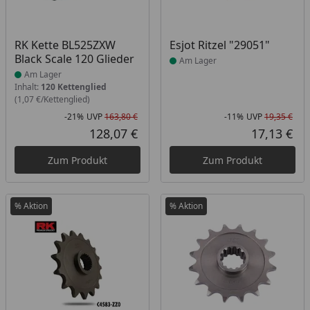
Produkt am Lager
Produkt am Lager
RK Kette BL525ZXW
Esjot Ritzel "29051"
Black Scale 120 Glieder
Am Lager
Am Lager
Inhalt:
120 Kettenglied
(1,07 €/Kettenglied)
-21%
UVP
163,80 €
-11%
UVP
19,35 €
Rabatt in Prozent
Ursprünglicher Preis
Rab
Urs
128,07 €
17,13 €
Aktueller Preis
Akt
Zum Produkt
Zum Produkt
% Aktion
% Aktion