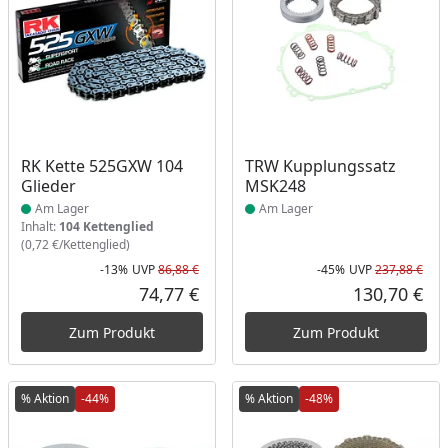
Produkt am Lager
Produkt am Lager
RK Kette 525GXW 104
TRW Kupplungssatz
Glieder
MSK248
Am Lager
Am Lager
Inhalt:
104 Kettenglied
(0,72 €/Kettenglied)
-13%
UVP
86,88 €
-45%
UVP
237,88 €
Rabatt in Prozent
Ursprünglicher Preis
Rab
Urs
74,77 €
130,70 €
Aktueller Preis
Akt
Zum Produkt
Zum Produkt
% Aktion
-44%
% Aktion
-48%