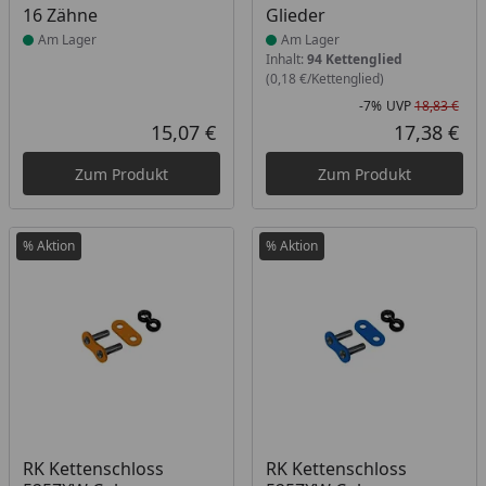
16 Zähne
Glieder
Am Lager
Am Lager
Inhalt:
94 Kettenglied
(0,18 €/Kettenglied)
-7%
UVP
18,83 €
Rab
Urs
15,07 €
17,38 €
Aktueller Preis
Akt
Zum Produkt
Zum Produkt
% Aktion
% Aktion
Produkt am Lager
Produkt am Lager
RK Kettenschloss
RK Kettenschloss