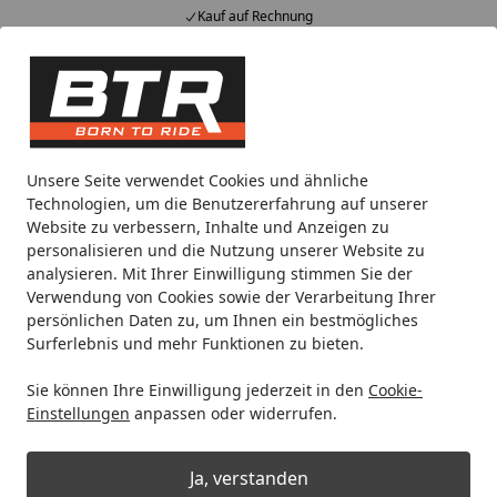
Kauf auf Rechnung
Alle Produkte
Mein Konto
Wunschl
Eink
Hotline
4,85
/ 5
Suchen
Noch 2 Tage und 4 Stunden
Unsere Seite verwendet Cookies und ähnliche
Spare bis zu 35% auf EVOLIFT® Zentralständer
Technologien, um die Benutzererfahrung auf unserer
von BTR!
Website zu verbessern, Inhalte und Anzeigen zu
personalisieren und die Nutzung unserer Website zu
analysieren. Mit Ihrer Einwilligung stimmen Sie der
Motorradteile & Ersatzteile
Kraftübertragung
Verwendung von Cookies sowie der Verarbeitung Ihrer
Startseite
persönlichen Daten zu, um Ihnen ein bestmögliches
Kraftübertragung
Surferlebnis und mehr Funktionen zu bieten.
Sie können Ihre Einwilligung jederzeit in den
Cookie-
Wählen Sie Ihre Wunschkategorie
Einstellungen
anpassen oder widerrufen.
Ja, verstanden