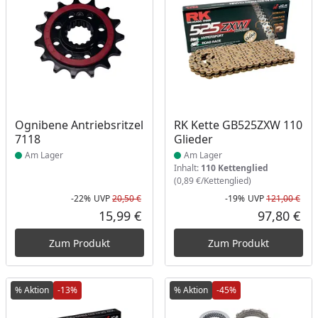
Produkt am Lager
Produkt am Lager
Ognibene Antriebsritzel
RK Kette GB525ZXW 110
7118
Glieder
Am Lager
Am Lager
Inhalt:
110 Kettenglied
(0,89 €/Kettenglied)
-22%
UVP
20,50 €
-19%
UVP
121,00 €
Rabatt in Prozent
Ursprünglicher Preis
Rab
Urs
15,99 €
97,80 €
Aktueller Preis
Akt
Zum Produkt
Zum Produkt
% Aktion
-13%
% Aktion
-45%