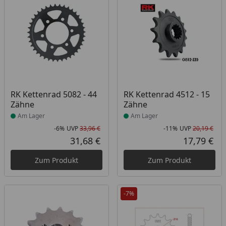
Produkt am Lager
Produkt am Lager
RK Kettenrad 5082 - 44
RK Kettenrad 4512 - 15
Zähne
Zähne
Am Lager
Am Lager
-6%
UVP
33,96 €
-11%
UVP
20,19 €
Rabatt in Prozent
Ursprünglicher Preis
Rab
Urs
31,68 €
17,79 €
Aktueller Preis
Akt
Zum Produkt
Zum Produkt
-7%