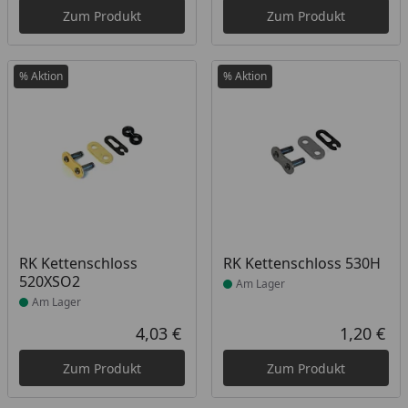
Zum Produkt
Zum Produkt
% Aktion
% Aktion
Produkt am Lager
Produkt am Lager
RK Kettenschloss
RK Kettenschloss 530H
520XSO2
Am Lager
Am Lager
4,03 €
1,20 €
Aktueller Preis
Akt
Zum Produkt
Zum Produkt