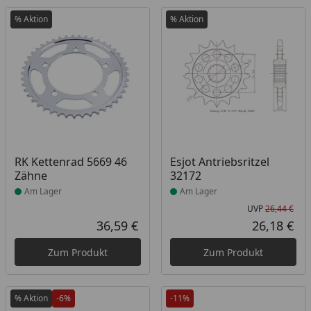
% Aktion
% Aktion
Produkt am Lager
Produkt am Lager
RK Kettenrad 5669 46
Esjot Antriebsritzel
Zähne
32172
Am Lager
Am Lager
UVP
26,44 €
Urs
36,59 €
26,18 €
Aktueller Preis
Akt
Zum Produkt
Zum Produkt
% Aktion
-6%
-11%