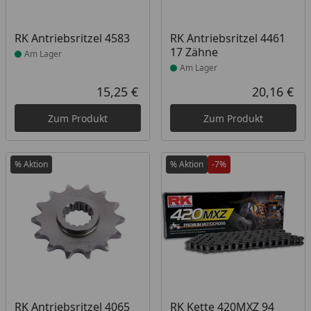
Produkt am Lager
Produkt am Lager
RK Antriebsritzel 4583
RK Antriebsritzel 4461
17 Zähne
Am Lager
Am Lager
15,25 €
20,16 €
Aktueller Preis
Akt
Zum Produkt
Zum Produkt
% Aktion
% Aktion
-7%
Produkt am Lager
Produkt am Lager
RK Antriebsritzel 4065
RK Kette 420MXZ 94