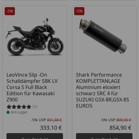
-5%
-5%
Produkt am Lager
LeoVince Slip -On
Shark Performance
Schalldämpfer SBK LV
KOMPLETTANLAGE
Corsa S Full Black
Aluminium eloxiert
Edition für Kawasaki
schwarz SRC 4 für
Z900
SUZUKI GSX-8R,GSX-8S
EURO5
(1)
Am Lager
-5%
UVP
351,38 €
-5%
UVP
899,95 €
Rabatt in Prozent
Ursprünglicher Preis
Rab
Urs
333,10 €
854,90 €
Aktueller Preis
Akt