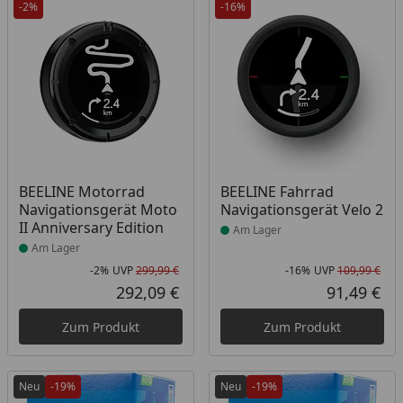
-2%
-16%
Produkt am Lager
Produkt am Lager
BEELINE Motorrad
BEELINE Fahrrad
Navigationsgerät Moto
Navigationsgerät Velo 2
II Anniversary Edition
Am Lager
Am Lager
-2%
UVP
299,99 €
-16%
UVP
109,99 €
Rabatt in Prozent
Ursprünglicher Preis
Rab
Urs
292,09 €
91,49 €
Aktueller Preis
Akt
Zum Produkt
Zum Produkt
Neu
-19%
Neu
-19%