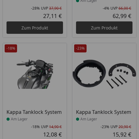
Am Lager
-28%
UVP
37,90 €
-4%
UVP
66,00 €
Rabatt in Prozent
Ursprünglicher Preis
Rab
Urs
27,11 €
62,99 €
Aktueller Preis
Akt
Zum Produkt
Zum Produkt
-18%
-23%
Produkt am Lager
Produkt am Lager
Kappa Tanklock System
Kappa Tanklock System
Am Lager
Am Lager
-18%
UVP
14,90 €
-23%
UVP
20,90 €
Rabatt in Prozent
Ursprünglicher Preis
Rab
Urs
12,08 €
15,92 €
Aktueller Preis
Akt