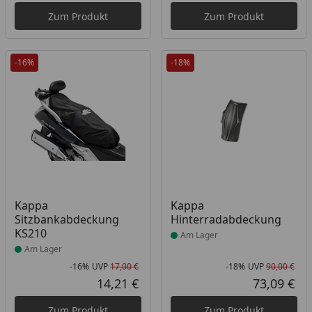
Zum Produkt
Zum Produkt
-16%
-18%
Produkt am Lager
Produkt am Lager
Kappa
Kappa
Sitzbankabdeckung
Hinterradabdeckung
KS210
Am Lager
Am Lager
-16%
UVP
17,00 €
-18%
UVP
90,00 €
Rabatt in Prozent
Ursprünglicher Preis
Rab
Urs
14,21 €
73,09 €
Aktueller Preis
Akt
Zum Produkt
Zum Produkt