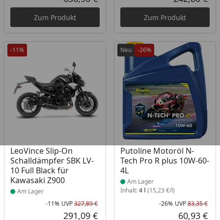
Aktueller Preis
Akt
Zum Produkt
Zum Produkt
-11%
Neu
-26%
Produkt am Lager
Produkt am Lager
LeoVince Slip-On
Putoline Motoröl N-
Schalldämpfer SBK LV-
Tech Pro R plus 10W-60-
10 Full Black für
4L
Kawasaki Z900
Am Lager
Inhalt:
4 l
(15,23 €/l)
Am Lager
-11%
UVP
327,89 €
-26%
UVP
83,35 €
Rabatt in Prozent
Ursprünglicher Preis
Rab
Urs
291,09 €
60,93 €