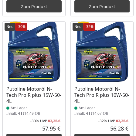
Zum Produkt
Zum Produkt
Neu
-30%
Neu
-32%
Produkt am Lager
Produkt am Lager
Putoline Motoröl N-
Putoline Motoröl N-
Tech Pro R plus 15W-50-
Tech Pro R plus 10W-50-
4L
4L
Am Lager
Am Lager
Inhalt:
4 l
(14,49 €/l)
Inhalt:
4 l
(14,07 €/l)
-30%
UVP
83,35 €
-32%
UVP
83,35 €
Rabatt in Prozent
Ursprünglicher Preis
Rab
Urs
57,95 €
56,28 €
Aktueller Preis
Akt