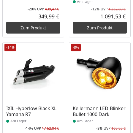
Am Lager
-20%
UVP
439,47 €
-12%
UVP
1.252,80 €
Rabatt in Prozent
Ursprünglicher Preis
Rab
Urs
349,99 €
1.091,53 €
Aktueller Preis
Akt
Zum Produkt
Zum Produkt
-14%
-8%
Produkt am Lager
Produkt am Lager
IXIL Hyperlow Black XL
Kellermann LED-Blinker
Yamaha R7
Bullet 1000 Dark
Am Lager
Am Lager
-14%
UVP
1.162,04 €
-8%
UVP
109,95 €