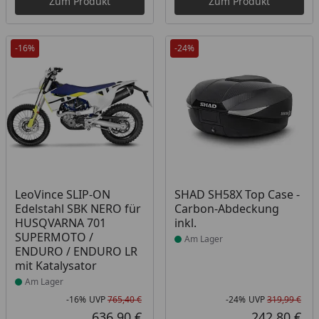
Zum Produkt
Zum Produkt
-16%
-24%
Produkt am Lager
Produkt am Lager
LeoVince SLIP-ON
SHAD SH58X Top Case -
Edelstahl SBK NERO für
Carbon-Abdeckung
HUSQVARNA 701
inkl.
SUPERMOTO /
Am Lager
ENDURO / ENDURO LR
mit Katalysator
Am Lager
-16%
UVP
765,40 €
-24%
UVP
319,99 €
Rabatt in Prozent
Ursprünglicher Preis
Rab
Urs
636,90 €
242,80 €