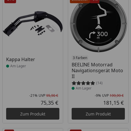
Produkt am Lager
Produkt am Lager
3 Farben
Kappa Halter
BEELINE Motorrad
Am Lager
Navigationsgerät Moto
II
(14)
Am Lager
-21%
UVP
95,90 €
-9%
UVP
199,99 €
Rabatt in Prozent
Ursprünglicher Preis
Rab
Urs
75,35 €
181,15 €
Aktueller Preis
Akt
Zum Produkt
Zum Produkt