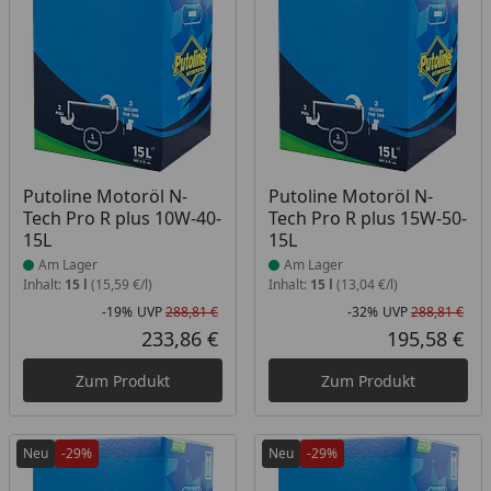
Produkt am Lager
Produkt am Lager
Putoline Motoröl N-
Putoline Motoröl N-
Tech Pro R plus 10W-40-
Tech Pro R plus 15W-50-
15L
15L
Am Lager
Am Lager
Inhalt:
15 l
(15,59 €/l)
Inhalt:
15 l
(13,04 €/l)
-19%
UVP
288,81 €
-32%
UVP
288,81 €
Rabatt in Prozent
Ursprünglicher Preis
Rab
Urs
233,86 €
195,58 €
Aktueller Preis
Akt
Zum Produkt
Zum Produkt
Neu
-29%
Neu
-29%