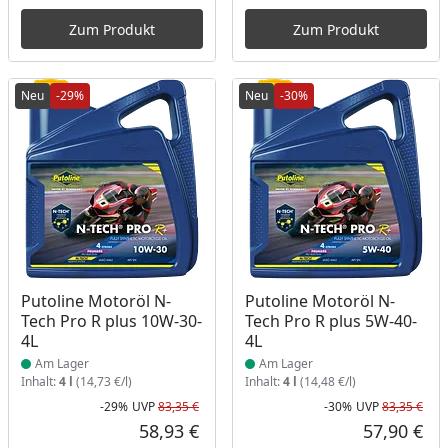
Aktueller Preis
Akt
Zum Produkt
Zum Produkt
Neu
-29%
Neu
-30%
Produkt am Lager
Produkt am Lager
Putoline Motoröl N-
Putoline Motoröl N-
Tech Pro R plus 10W-30-
Tech Pro R plus 5W-40-
4L
4L
Am Lager
Am Lager
Inhalt:
4 l
(14,73 €/l)
Inhalt:
4 l
(14,48 €/l)
-29%
UVP
83,35 €
-30%
UVP
83,35 €
Rabatt in Prozent
Ursprünglicher Preis
Rab
Urs
58,93 €
57,90 €
Aktueller Preis
Akt