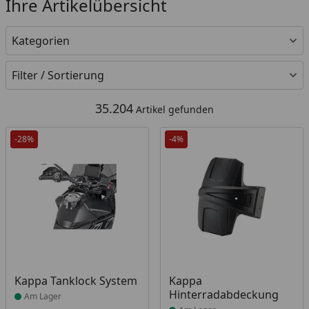
Ihre Artikelübersicht
Kategorien
Filter / Sortierung
35.204
Artikel gefunden
-28%
-4%
Produkt am Lager
Produkt am Lager
Kappa Tanklock System
Kappa
Hinterradabdeckung
Am Lager