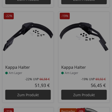
-22%
-19%
Produkt am Lager
Produkt am Lager
Kappa Halter
Kappa Halter
Am Lager
Am Lager
-22%
UVP
66,58 €
-19%
UVP
69,92 €
Rabatt in Prozent
Ursprünglicher Preis
Rab
Urs
51,93 €
56,45 €
Aktueller Preis
Akt
Zum Produkt
Zum Produkt
-21%
Bestseller
-9%