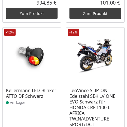
Rabatt in Prozent
Ursprünglicher Preis
Rab
Urs
994,85 €
101,00 €
Aktueller Preis
Akt
Zum Produkt
Zum Produkt
-12%
-12%
Produkt am Lager
Produkt am Lager
Kellermann LED-Blinker
LeoVince SLIP-ON
ATTO DF Schwarz
Edelstahl SBK LV ONE
EVO Schwarz für
Am Lager
HONDA CRF 1100 L
AFRICA
TWIN/ADVENTURE
SPORT/DCT