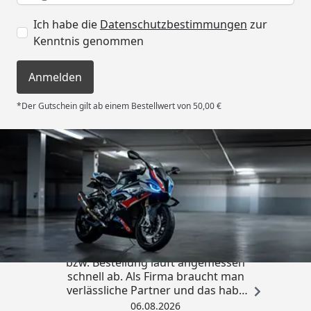
Ich habe die
Datenschutzbestimmungen
zur
Kenntnis genommen
Anmelden
*Der Gutschein gilt ab einem Bestellwert von 50,00 €
Trusted Shops
4,85
/ 5
„Die Abwicklung eines Auftrages
bzw. Bestellung läuft angemessen
schnell ab. Als Firma braucht man
verlässliche Partner und das habe
ich hier gefunden.“
06.08.2026