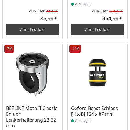
Am Lager
-12%
UVP
99,95 €
-12%
UVP
518,75 €
Rabatt in Prozent
Ursprünglicher Preis
Rab
Urs
86,99 €
454,99 €
Aktueller Preis
Akt
Zum Produkt
Zum Produkt
-7%
-11%
Produkt am Lager
Produkt am Lager
BEELINE Moto II Classic
Oxford Beast Schloss
Edition
[H x B] 124 x 87 mm
Lenkerhalterung 22-32
Am Lager
mm