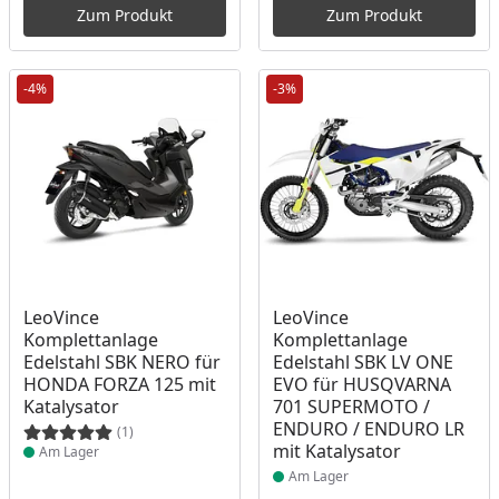
Zum Produkt
Zum Produkt
-4%
-3%
Produkt am Lager
Produkt am Lager
LeoVince
LeoVince
Komplettanlage
Komplettanlage
Edelstahl SBK NERO für
Edelstahl SBK LV ONE
HONDA FORZA 125 mit
EVO für HUSQVARNA
Katalysator
701 SUPERMOTO /
ENDURO / ENDURO LR
(1)
mit Katalysator
Am Lager
Am Lager