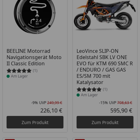
Produkt am Lager
Produkt am Lager
BEELINE Motorrad
LeoVince SLIP-ON
Navigationsgerät Moto
Edelstahl SBK LV ONE
II Classic Edition
EVO für KTM 690 SMC R
/ ENDURO / GAS GAS
(1)
ES/SM 700 mit
Am Lager
Katalysator
(1)
Am Lager
-9%
UVP
249,99 €
-15%
UVP
708,63 €
Rabatt in Prozent
Ursprünglicher Preis
Rab
Urs
226,10 €
595,90 €
Aktueller Preis
Akt
Zum Produkt
Zum Produkt