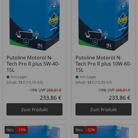
Produkt am Lager
Produkt am Lager
Putoline Motoröl N-
Putoline Motoröl N-
Tech Pro R plus 5W-40-
Tech Pro R plus 10W-60-
15L
15L
Am Lager
Am Lager
Inhalt:
15 l
(15,59 €/l)
Inhalt:
15 l
(15,59 €/l)
-19%
UVP
288,81 €
-19%
UVP
288,81 €
Rabatt in Prozent
Ursprünglicher Preis
Rab
Urs
233,86 €
233,86 €
Aktueller Preis
Akt
Zum Produkt
Zum Produkt
Neu
-19%
Neu
-32%