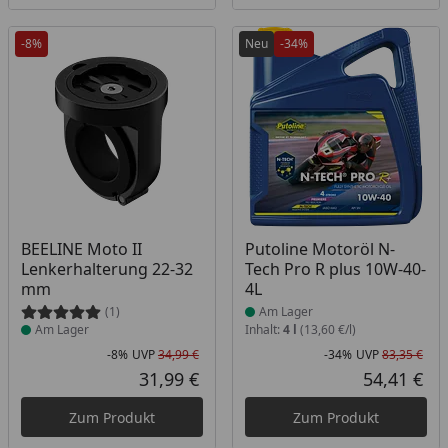
-8%
Neu
-34%
Produkt am Lager
Produkt am Lager
BEELINE Moto II
Putoline Motoröl N-
Lenkerhalterung 22-32
Tech Pro R plus 10W-40-
mm
4L
(1)
Am Lager
Am Lager
Inhalt:
4 l
(13,60 €/l)
-8%
UVP
34,99 €
-34%
UVP
83,35 €
Rabatt in Prozent
Ursprünglicher Preis
Rab
Urs
31,99 €
54,41 €
Aktueller Preis
Akt
Zum Produkt
Zum Produkt