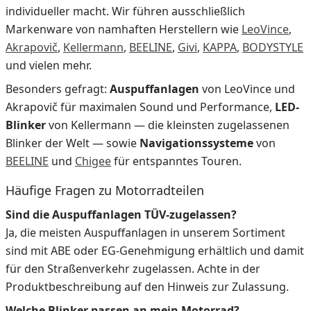
individueller macht. Wir führen ausschließlich
Markenware von namhaften Herstellern wie
LeoVince
,
Akrapovič
,
Kellermann
,
BEELINE
,
Givi
,
KAPPA
,
BODYSTYLE
und vielen mehr.
Besonders gefragt:
Auspuffanlagen
von LeoVince und
Akrapovič für maximalen Sound und Performance,
LED-
Blinker
von Kellermann — die kleinsten zugelassenen
Blinker der Welt — sowie
Navigationssysteme
von
BEELINE
und
Chigee
für entspanntes Touren.
Häufige Fragen zu Motorradteilen
Sind die Auspuffanlagen TÜV-zugelassen?
Ja, die meisten Auspuffanlagen in unserem Sortiment
sind mit ABE oder EG-Genehmigung erhältlich und damit
für den Straßenverkehr zugelassen. Achte in der
Produktbeschreibung auf den Hinweis zur Zulassung.
Welche Blinker passen an mein Motorrad?