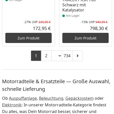
Schwarz mit
Katalysator
Am Lager
-27%
UVP
239,95 €
-15%
UVP
949,99 €
Rabatt in Prozent
Ursprünglicher Preis
Rab
Urs
172,95 €
798,30 €
Aktueller Preis
Akt
Zum Produkt
Zum Produkt
Seitenzahl ändern
1
2
734
Zu Seite 2
Zu Seite 734
Zur nächsten Seite
Motorradteile & Ersatzteile — Große Auswahl,
schnelle Lieferung
Ob
Auspuffanlage
,
Beleuchtung
,
Gepäcksystem
oder
Elektronik
: In unserer Motorradteile-Kategorie findest
Du alles, was Dein Motorrad besser, sicherer und