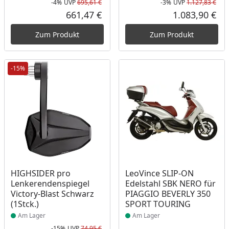
-4%
UVP
695,61 €
-3%
UVP
1.127,83 €
Rabatt in Prozent
Ursprünglicher Preis
Rab
Urs
661,47 €
1.083,90 €
Aktueller Preis
Akt
Zum Produkt
Zum Produkt
-15%
Produkt am Lager
Produkt am Lager
HIGHSIDER pro
LeoVince SLIP-ON
Lenkerendenspiegel
Edelstahl SBK NERO für
Victory-Blast Schwarz
PIAGGIO BEVERLY 350
(1Stck.)
SPORT TOURING
Am Lager
Am Lager
-15%
UVP
74,95 €