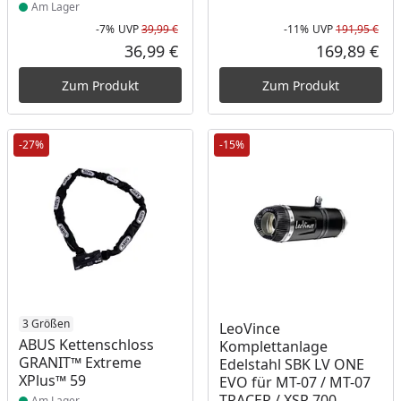
Am Lager
-7%
UVP
39,99 €
-11%
UVP
191,95 €
Rabatt in Prozent
Ursprünglicher Preis
Rab
Urs
36,99 €
169,89 €
Aktueller Preis
Akt
Zum Produkt
Zum Produkt
-27%
-15%
Produkt am Lager
3 Größen
Produkt am Lager
LeoVince
ABUS Kettenschloss
Komplettanlage
GRANIT™ Extreme
Edelstahl SBK LV ONE
XPlus™ 59
EVO für MT-07 / MT-07
TRACER / XSR 700
Am Lager