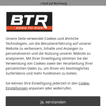
Kauf auf Rechnung
Spa
Alle Produkte
Mein Konto
Wunschl
Eink
Hotline
4,85
/ 5
Suchen
Noch 2 Tage und 9 Stunden
Unsere Seite verwendet Cookies und ähnliche
Spare bis zu 35% auf EVOLIFT® Zentralständer
Technologien, um die Benutzererfahrung auf unserer
von BTR!
Website zu verbessern, Inhalte und Anzeigen zu
personalisieren und die Nutzung unserer Website zu
analysieren. Mit Ihrer Einwilligung stimmen Sie der
Motorradteile & Ersatzteile
Verwendung von Cookies sowie der Verarbeitung Ihrer
Startseite
persönlichen Daten zu, um Ihnen ein bestmögliches
Motorradteile & Ersatzteile
Surferlebnis und mehr Funktionen zu bieten.
Motorradteile und Zubehör von Top-Marken
— bei BTR
Sie können Ihre Einwilligung jederzeit in den
Cookie-
Tools findest Du über 25.000 Motorradteile für Dein Bike.
Einstellungen
anpassen oder widerrufen.
Von
LeoVince
und
Akrapovič
Auspuffanlagen über
Kellermann
LED-Blinker bis zu
Givi
Gepäcksystemen —
Ja, verstanden
alles aus einer Hand, schnell geliefert.