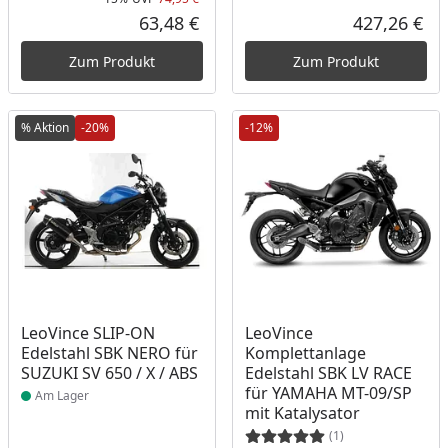
Rabatt in Prozent
Ursprünglicher Preis
63,48 €
427,26 €
Aktueller Preis
Akt
Zum Produkt
Zum Produkt
% Aktion
-20%
-12%
Produkt am Lager
Produkt am Lager
LeoVince SLIP-ON
LeoVince
Edelstahl SBK NERO für
Komplettanlage
SUZUKI SV 650 / X / ABS
Edelstahl SBK LV RACE
für YAMAHA MT-09/SP
Am Lager
mit Katalysator
(1)