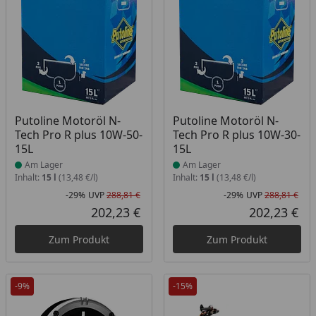
Produkt am Lager
Produkt am Lager
Putoline Motoröl N-
Putoline Motoröl N-
Tech Pro R plus 10W-50-
Tech Pro R plus 10W-30-
15L
15L
Am Lager
Am Lager
Inhalt:
15 l
(13,48 €/l)
Inhalt:
15 l
(13,48 €/l)
-29%
UVP
288,81 €
-29%
UVP
288,81 €
Rabatt in Prozent
Ursprünglicher Preis
Rab
Urs
202,23 €
202,23 €
Aktueller Preis
Akt
Zum Produkt
Zum Produkt
-9%
-15%