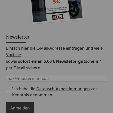
Newsletter
Einfach hier die E-Mail-Adresse eintragen und
viele
Vorteile
sowie
sofort einen 5,00 € Newslettergutschein
*
per E-Mail sichern:
Keine Eingabe erforderlich
Eingabe erforderlich
E-Mail *
Ich habe die
Datenschutzbestimmungen
zur
Kenntnis genommen
Anmelden