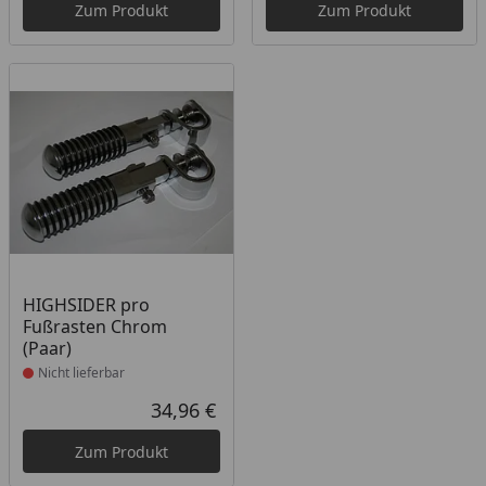
Zum Produkt
Zum Produkt
Produkt nicht lieferbar
HIGHSIDER pro
Fußrasten Chrom
(Paar)
Nicht lieferbar
34,96 €
Aktueller Preis
Zum Produkt