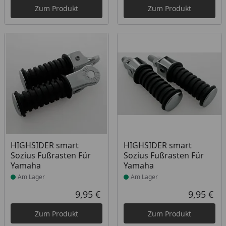
Zum Produkt
Zum Produkt
Produkt am Lager
Produkt am Lager
HIGHSIDER smart
HIGHSIDER smart
Sozius Fußrasten Für
Sozius Fußrasten Für
Yamaha
Yamaha
Am Lager
Am Lager
9,95 €
9,95 €
Aktueller Preis
Akt
Zum Produkt
Zum Produkt