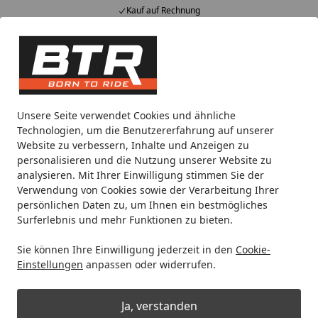
Kauf auf Rechnung
Alle Produkte
Mein Konto
Wunschl
Eink
Hotline
4,85
/ 5
Suchen
Noch 2 Tage und 11 Stunden
Unsere Seite verwendet Cookies und ähnliche
Spare bis zu 35% auf EVOLIFT® Zentralständer
Technologien, um die Benutzererfahrung auf unserer
von BTR!
Website zu verbessern, Inhalte und Anzeigen zu
personalisieren und die Nutzung unserer Website zu
analysieren. Mit Ihrer Einwilligung stimmen Sie der
Motorradteile & Ersatzteile
Anbauteile
Fußraste & Anla
Verwendung von Cookies sowie der Verarbeitung Ihrer
Startseite
persönlichen Daten zu, um Ihnen ein bestmögliches
Fußraste & Anlagen
Surferlebnis und mehr Funktionen zu bieten.
Sie können Ihre Einwilligung jederzeit in den
Cookie-
Ihre Artikelübersicht
Einstellungen
anpassen oder widerrufen.
Kategorien
Ja, verstanden