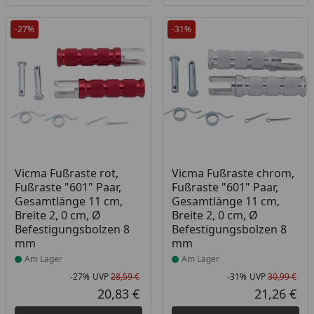
-27%
-31%
Produkt am Lager
Produkt am Lager
Vicma Fußraste rot,
Vicma Fußraste chrom,
Fußraste "601" Paar,
Fußraste "601" Paar,
Gesamtlänge 11 cm,
Gesamtlänge 11 cm,
Breite 2, 0 cm, Ø
Breite 2, 0 cm, Ø
Befestigungsbolzen 8
Befestigungsbolzen 8
mm
mm
Am Lager
Am Lager
-27%
UVP
28,59 €
-31%
UVP
30,99 €
Rabatt in Prozent
Ursprünglicher Preis
Rab
Urs
20,83 €
21,26 €
Aktueller Preis
Akt