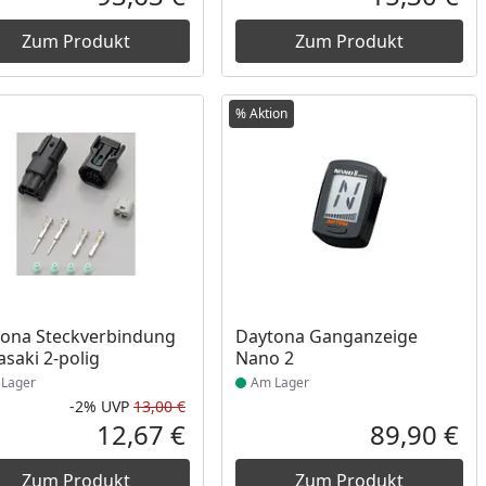
reis
Aktueller Preis
Akt
Zum Produkt
Zum Produkt
% Aktion
ukt am Lager
Produkt am Lager
ona Steckverbindung
Daytona Ganganzeige
saki 2-polig
Nano 2
Lager
Am Lager
-2%
UVP
13,00 €
cher Preis
Rabatt in Prozent
Ursprünglicher Preis
12,67 €
89,90 €
reis
Aktueller Preis
Akt
Zum Produkt
Zum Produkt