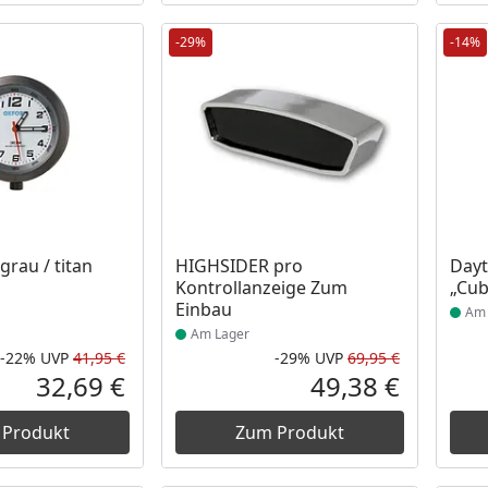
-29%
-14%
 Lager
Produkt am Lager
Prod
grau / titan
HIGHSIDER pro
Day
Kontrollanzeige Zum
„Cub
Einbau
Am 
Am Lager
-22%
UVP
41,95 €
-29%
UVP
69,95 €
Rabatt in Prozent
Ursprünglicher Preis
Rabatt in 
Ursprüngli
32,69 €
49,38 €
Aktueller Preis
Aktueller P
 Produkt
Zum Produkt