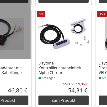
-9%
-15%
 Lager
Produkt am Lager
Prod
Daytona
Day
nadapter mit
Kontrollleuchteneinheit
Dreh
t Kabellänge
Alpha Chrom
VEL
Am Lager
Am 
-9%
UVP
59,95 €
Rabatt in 
Ursprüngli
46,80 €
54,31 €
Aktueller Preis
Aktueller P
 Produkt
Zum Produkt