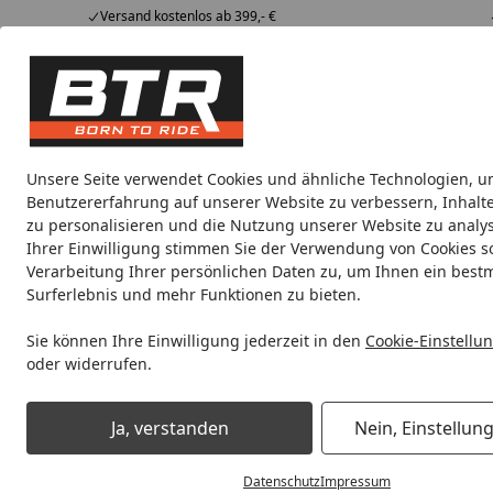
Versand kostenlos ab 399,- €
Hotline
07051 / 9 222 5959
4,85
/ 5
Mi-Fr. 8-12 Uhr
2.006 Bewertungen
Tipps &
BTR
Alle Produkte
Marken
Alle Produkte
Tricks
Produktwelt
Unsere Seite verwendet Cookies und ähnliche Technologien, u
Benutzererfahrung auf unserer Website zu verbessern, Inhalt
Motorradteile & Ersatzteile
Anbauteile
Auspuff
zu personalisieren und die Nutzung unserer Website zu analys
Ihrer Einwilligung stimmen Sie der Verwendung von Cookies s
Verarbeitung Ihrer persönlichen Daten zu, um Ihnen ein best
Noch 2 Tage und 10 Stunden
Spare b
Surferlebnis und mehr Funktionen zu bieten.
Sie können Ihre Einwilligung jederzeit in den
Cookie-Einstellu
oder widerrufen.
Motorradteile & Ersatzteile
Anbauteile
Anzeigeninstrum
Startseite
Anzeigeninstrumente
Ja, verstanden
Nein, Einstellun
Datenschutz
Impressum