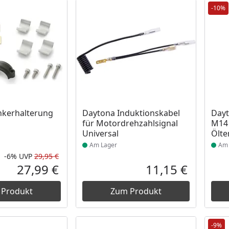
-10%
 Lager
Produkt am Lager
Prod
nkerhalterung
Daytona Induktionskabel
Dayt
für Motordrehzahlsignal
M14 
Universal
Ölte
Am Lager
Am 
-6%
UVP
29,95 €
Rabatt in Prozent
Ursprünglicher Preis
27,99 €
11,15 €
Aktueller Preis
Aktueller P
 Produkt
Zum Produkt
-9%