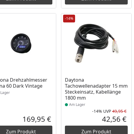
-14%
ukt am Lager
Produkt am Lager
tona Drehzahlmesser
Daytona
na 60 Dark Vintage
Tachowellenadapter 15 mm
Steckeinsatz, Kabellänge
Lager
1800 mm
Am Lager
-14%
UVP
49,95 €
Rab
Urs
169,95 €
42,56 €
reis
Aktueller Preis
Akt
Zum Produkt
Zum Produkt