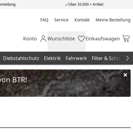
Anmeldung
Über 35.000 + Artikel
FAQ
Service
Kontakt
Meine Bestellung
Meine Bestellung
Konto
Wunschliste
Einkaufswagen
Mein Konto
Wunschliste
Einkaufswagen
Diebstahlschutz
Elektrik
Fahrwerk
Filter & Schläuche
Na
von BTR!