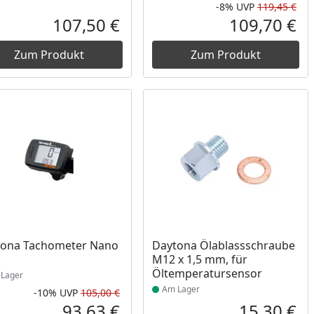
-8%
UVP
119,45 €
Prozent
cher Preis
Rab
Urs
107,50 €
109,70 €
reis
Aktueller Preis
Akt
Zum Produkt
Zum Produkt
ukt am Lager
Produkt am Lager
tona Tachometer Nano
Daytona Ölablassschraube
M12 x 1,5 mm, für
Öltemperatursensor
Lager
Am Lager
-10%
UVP
105,00 €
Prozent
cher Preis
Rabatt in Prozent
Ursprünglicher Preis
93,63 €
15,30 €