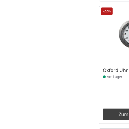
-22%
Produkt am
Oxford Uhr 
Am Lager
Zum