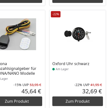
-22%
ukt am Lager
Produkt am Lager
tona
Oxford Uhr schwarz
zahlsignalgeber für
Am Lager
ONA/NANO Modelle
Lager
-15%
UVP
53,95 €
-22%
UVP
41,95 €
Prozent
cher Preis
Rabatt in Prozent
Ursprünglicher Preis
Rab
Urs
45,64 €
32,69 €
reis
Aktueller Preis
Akt
Zum Produkt
Zum Produkt