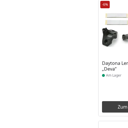
-6%
Produkt am
Daytona Le
„Deva“
Am Lager
Zum