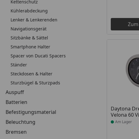
Kettenschutz
Kühlerabdeckung
Lenker & Lenkerenden
Zum
Navigationsgerät
Sitzbänke & Sättel
Smartphone Halter
Spacer von Ducati Spacers
Ständer
Steckdosen & Halter
Sturzbügel & Sturzpads
Auspuff
Batterien
Produkt am
Daytona Dr
Befestigungsmaterial
Velona 60 V
Beleuchtung
Am Lager
Bremsen