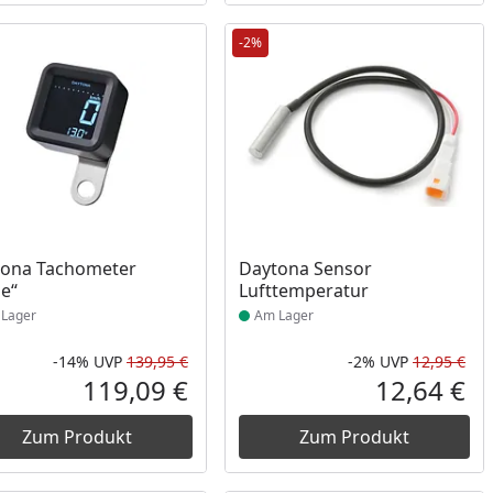
-2%
ukt am Lager
Produkt am Lager
tona Tachometer
Daytona Sensor
e“
Lufttemperatur
Lager
Am Lager
-14%
UVP
139,95 €
-2%
UVP
12,95 €
Prozent
cher Preis
Rabatt in Prozent
Ursprünglicher Preis
Rab
Urs
119,09 €
12,64 €
reis
Aktueller Preis
Akt
Zum Produkt
Zum Produkt