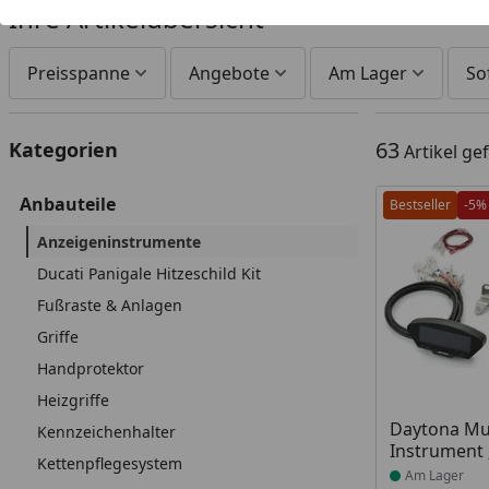
Ihre Artikelübersicht
Preisspanne
Angebote
Am Lager
So
63
Kategorien
Artikel g
Anbauteile
Bestseller
-5%
Anzeigeninstrumente
Ducati Panigale Hitzeschild Kit
Fußraste & Anlagen
Griffe
Handprotektor
Heizgriffe
Produkt am
Daytona Mul
Kennzeichenhalter
Instrument
Kettenpflegesystem
Am Lager