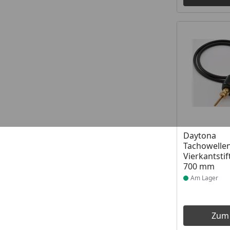
Produkt am
Daytona
Tachowelle
Vierkantstif
700 mm
Am Lager
Zum