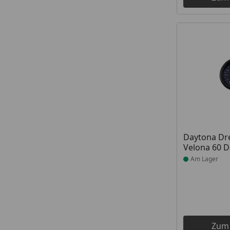
Produkt am
Daytona Dr
Velona 60 D
Am Lager
Zum