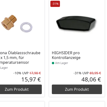
-31%
ukt am Lager
Produkt am Lager
ona Ölablassschraube
HIGHSIDER pro
x 1,5 mm, für
Kontrollanzeige
mperatursensor
Am Lager
Lager
-10%
UVP
17,90 €
-31%
UVP
69,95 €
Rabatt in Prozent
Ursprünglicher Preis
Rab
Urs
15,97 €
48,06 €
reis
Aktueller Preis
Akt
Zum Produkt
Zum Produkt