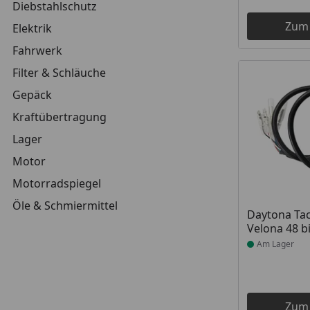
Diebstahlschutz
Zum
Elektrik
Fahrwerk
Filter & Schläuche
Gepäck
Kraftübertragung
Lager
Motor
Motorradspiegel
Öle & Schmiermittel
Produkt am
Daytona Ta
Velona 48 b
Am Lager
Zum