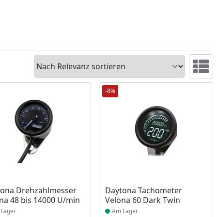
Sortieren
Ansicht 
-8%
ukt am Lager
Produkt am Lager
tona Drehzahlmesser
Daytona Tachometer
na 48 bis 14000 U/min
Velona 60 Dark Twin
Lager
Am Lager