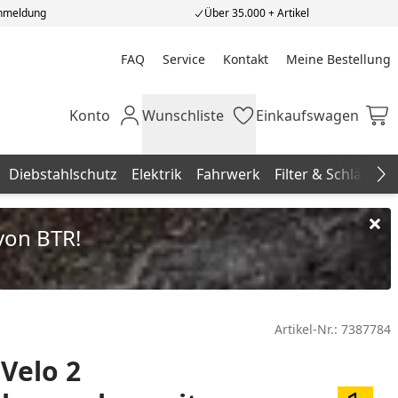
Anmeldung
Über 35.000 + Artikel
FAQ
Service
Kontakt
Meine Bestellung
Meine Bestellung
Konto
Wunschliste
Einkaufswagen
Mein Konto
Wunschliste
Einkaufswagen
Diebstahlschutz
Elektrik
Fahrwerk
Filter & Schläuche
Na
von BTR!
Artikel-Nr.:
7387784
Velo 2