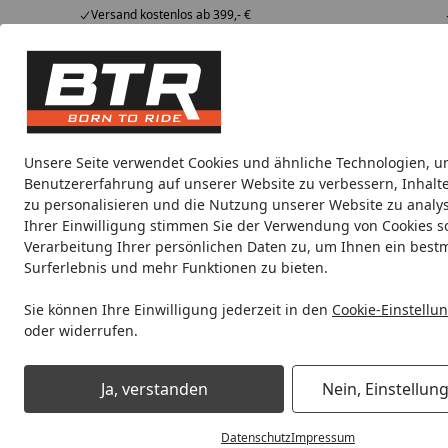
Versand kostenlos ab 399,- €
Hotline
07051 / 9 222 5959
4,85
/ 5
Mi-Fr. 8-12 Uhr
2.007 Bewertungen
Tipps &
BTR
Alle Produkte
Marken
Alle Produkte
Tricks
Produktwelt
Unsere Seite verwendet Cookies und ähnliche Technologien, u
Benutzererfahrung auf unserer Website zu verbessern, Inhalt
Motorradteile & Ersatzteile
Anbauteile
Auspuff
zu personalisieren und die Nutzung unserer Website zu analys
Ihrer Einwilligung stimmen Sie der Verwendung von Cookies s
Verarbeitung Ihrer persönlichen Daten zu, um Ihnen ein best
Noch 2 Tage und 2 Stunden
Spare b
Surferlebnis und mehr Funktionen zu bieten.
Sie können Ihre Einwilligung jederzeit in den
Cookie-Einstellu
oder widerrufen.
Motorradteile & Ersatzteile
Anbauteile
Navigationsgerät
Ja, verstanden
Nein, Einstellun
Startseite
Datenschutz
Impressum