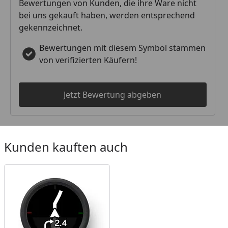
Bewertungen von Kunden, die ihre Ware nicht
bei uns gekauft haben, werden entsprechend
gekennzeichnet.
Bewertungen mit diesem Symbol stammen
von verifizierten Käufern!
Jetzt Bewertung abgeben
Kunden kauften auch