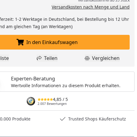
Versandkostenfrei ab 35 Stück
Versandkosten nach Menge und Land
ferzeit: 1-2 Werktage in Deutschland, bei Bestellung bis 12 Uhr
and am gleichen Tag (an Werktagen)
In den Einkaufswagen
In den Einkaufswagen legen
iste
Teilen
Vergleichen
dukt zur Wunschliste hinzufügen
Teilen
Produkt Vergle
Experten-Beratung
Wertvolle Informationen zu diesem Produkt erhalten.
4,85
/ 5
2.007 Bewertungen
0.000 Produkte
Trusted Shops Käuferschutz