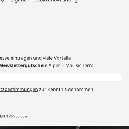
dresse eintragen und
viele Vorteile
€ Newslettergutschein
* per E-Mail sichern:
h
utzbestimmungen
zur Kenntnis genommen
lwert von 50,00 €