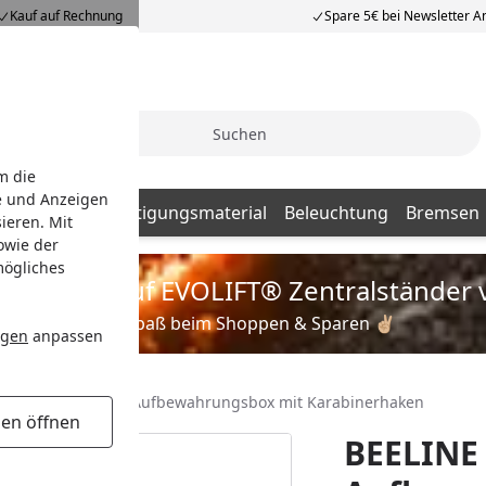
Kauf auf Rechnung
Spare 5€ bei Newsletter 
Suche
m die
e und Anzeigen
Batterien
Befestigungsmaterial
Beleuchtung
Bremsen
ieren. Mit
owie der
mögliches
is zu 35% auf EVOLIFT® Zentralständer 
Viel Spaß beim Shoppen & Sparen ✌🏼
ngen
anpassen
BEELINE Velo 2 Aufbewahrungsbox mit Karabinerhaken
gen öffnen
BEELINE 