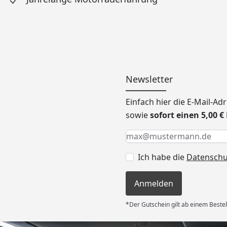
Newsletter
Einfach hier die E-Mail-A
sowie
sofort einen 5,00 
Keine Eingabe erforderlic
Eingabe erforderlich
E-Mail *
Ich habe die
Datensch
Anmelden
*Der Gutschein gilt ab einem Bestel