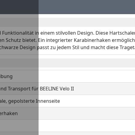
nktionalität in einem stilvollen Design. Diese Hartschale
en Schutz bietet. Ein integrierter Karabinerhaken ermöglic
 schwarze Design passt zu jedem Stil und macht diese Trag
ibung
nd Transport für BEELINE Velo II
le, gepolsterte Innenseite
erhaken
z