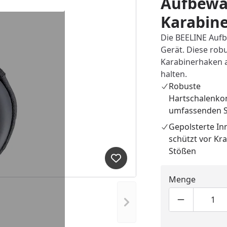
Aufbewa
Karabin
Die BEELINE Aufb
Gerät. Diese rob
Karabinerhaken au
halten.
Robuste
Hartschalenkon
umfassenden S
Gepolsterte In
schützt vor Kr
Stößen
Produkt zur Wunschliste hi
Menge
Nächstes Bild anzeigen
Produktmen
Pro