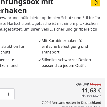
hrungsbox mit
erhaken
ewahrungshülle bietet optimalen Schutz und Stil für Ihr
uste Hartschalentragetasche ist mit einem praktischen
sgestattet, um Ihren Velo II sicher und griffbereit zu
Mit Karabinerhaken für
struktion für
einfache Befestigung und
chutz
Transport
nenseite
Stilvolles schwarzes Design
atzern und
passend zu jedem Outfit
nzufügen
-3%
UVP
11,99 €
11,63 €
inkl. 19% MwSt.
ge um eins verringern
duktmenge manuell eingeben
Produktmenge um eins erhöhen
7,90 € Versandkosten in Deutschland