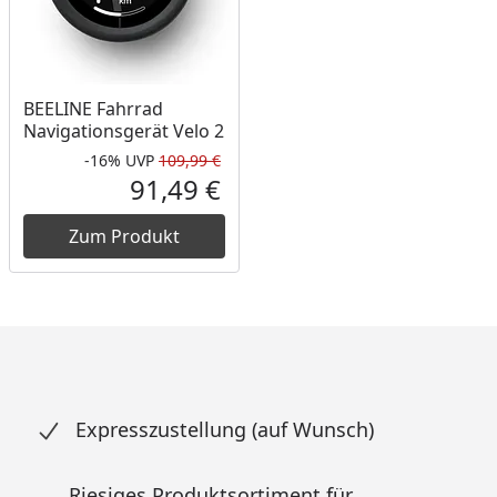
BEELINE Fahrrad
Navigationsgerät Velo 2
-16%
UVP
109,99 €
Rabatt in Prozent
Ursprünglicher Preis
91,49 €
Aktueller Preis
Zum Produkt
Expresszustellung (auf Wunsch)
Riesiges Produktsortiment für