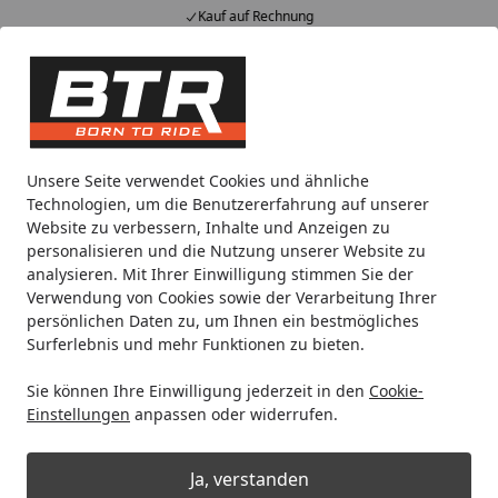
Kauf auf Rechnung
Alle Produkte
Mein Konto
Wunschl
Eink
Hotline
4,85
/ 5
Suchen
Zentralständer
Suzuki
DR-Z4
Unsere Seite verwendet Cookies und ähnliche
Startseite
Technologien, um die Benutzererfahrung auf unserer
Zentralständer für Suzuki DR-Z4
Website zu verbessern, Inhalte und Anzeigen zu
personalisieren und die Nutzung unserer Website zu
analysieren. Mit Ihrer Einwilligung stimmen Sie der
Ihre Artikelübersicht
Verwendung von Cookies sowie der Verarbeitung Ihrer
persönlichen Daten zu, um Ihnen ein bestmögliches
Surferlebnis und mehr Funktionen zu bieten.
Kategorien
Sie können Ihre Einwilligung jederzeit in den
Cookie-
Filter / Sortierung
Einstellungen
anpassen oder widerrufen.
2
Artikel gefunden
Ja, verstanden