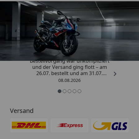
Trusted Shops
4,85
/ 5
„Sehr zufriedener Kauf! Der
Bestellvorgang war unkompliziert
und der Versand ging flott – am
26.07. bestellt und am 31.07.
geliefert. Die Abdeckplane
08.08.2026
entspricht genau der
Beschreibung und schützt
hervorragend. Absolute
Empfehlung!“
Versand