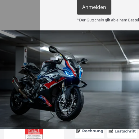
Anmelden
*Der Gutschein gilt ab einem Bestel
Versand
es Auftrages
ft angemessen
 und das habe
nden.“
6
Akzeptierte Zahlungsa