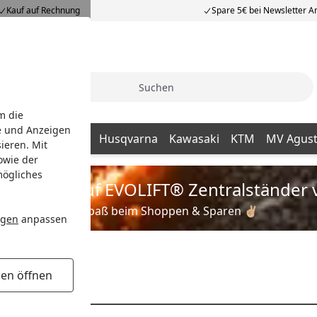
Kauf auf Rechnung
Spare 5€ bei Newsletter 
Suche
m die
e und Anzeigen
GASGAS
Honda
Husqvarna
Kawasaki
KTM
MV Agus
ieren. Mit
owie der
mögliches
is zu 35% auf EVOLIFT® Zentralständer 
Viel Spaß beim Shoppen & Sparen ✌🏼
ngen
anpassen
gen öffnen