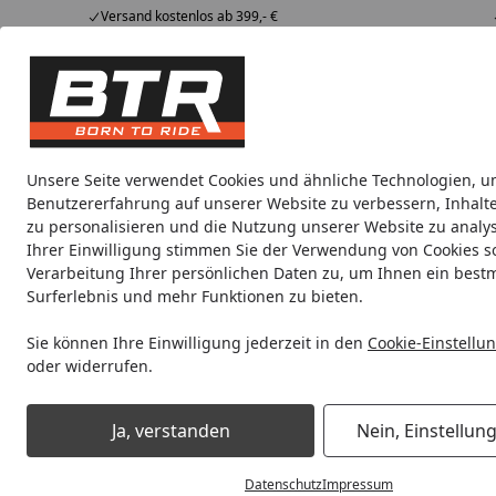
Versand kostenlos ab 399,- €
Hotline
07051 / 9 222 5959
4,85
/ 5
Mi-Fr. 8-12 Uhr
2.008 Bewertungen
Tipps &
BTR
Alle Produkte
Marken
Alle Produkte
Tricks
Produktwelt
Unsere Seite verwendet Cookies und ähnliche Technologien, u
Benutzererfahrung auf unserer Website zu verbessern, Inhalt
Zentralständer
Aprilia
BMW
BRABUS
Ducati
zu personalisieren und die Nutzung unserer Website zu analys
Ihrer Einwilligung stimmen Sie der Verwendung von Cookies s
Verarbeitung Ihrer persönlichen Daten zu, um Ihnen ein best
Noch 23 Stunden und 21 Minuten
Spare b
Surferlebnis und mehr Funktionen zu bieten.
Sie können Ihre Einwilligung jederzeit in den
Cookie-Einstellu
oder widerrufen.
Zentralständer
VOGE
Startseite
Zentralständer für VOGE
Ja, verstanden
Nein, Einstellun
Datenschutz
Impressum