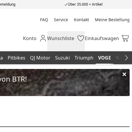
Anmeldung
Über 35.000 + Artikel
FAQ
Service
Kontakt
Meine Bestellung
Meine Bestellung
Konto
Wunschliste
Einkaufswagen
Mein Konto
Wunschliste
Einkaufswagen
ta
Pitbikes
QJ Motor
Suzuki
Triumph
VOGE
Yamah
Na
von BTR!