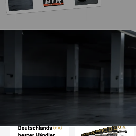
Trusted Shops
„Die Abwicklung ein
bzw. Bestellung läu
schnell ab. Als Firma braucht man
verlässliche Partner
4,85
/ 5
2.008 Bewertungen
ich hier gefu
06.08.202
Auszeichnungen