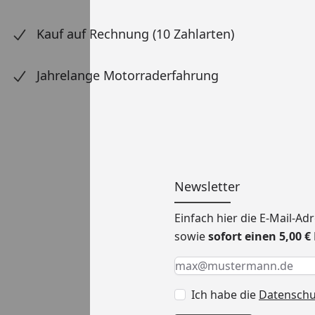
Kauf auf Rechnung (10 Zahlarten)
Jahrelange Motorraderfahrung
Newsletter
Einfach hier die E-Mail-A
sowie
sofort einen 5,00 
Keine Eingabe erforderlic
Eingabe erforderlich
E-Mail *
Ich habe die
Datensch