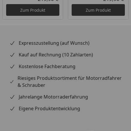
Aktueller Preis
Akt
Zum Produkt
Zum Produkt
Expresszustellung (auf Wunsch)
Kauf auf Rechnung (10 Zahlarten)
Kostenlose Fachberatung
Riesiges Produktsortiment für Motorradfahrer
& Schrauber
Jahrelange Motorraderfahrung
Eigene Produktentwicklung