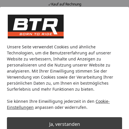
Kauf auf Rechnung
Alle Produkte
Mein Konto
Wunschl
Eink
Hotline
4,85
/ 5
Suchen
Noch 1 Tag und 1 Stunde
Unsere Seite verwendet Cookies und ähnliche
Spare bis zu 35% auf EVOLIFT® Zentralständer
Technologien, um die Benutzererfahrung auf unserer
von BTR!
Website zu verbessern, Inhalte und Anzeigen zu
personalisieren und die Nutzung unserer Website zu
analysieren. Mit Ihrer Einwilligung stimmen Sie der
Zentralständer
GASGAS
Verwendung von Cookies sowie der Verarbeitung Ihrer
Startseite
persönlichen Daten zu, um Ihnen ein bestmögliches
Zentralständer für GASGAS
Surferlebnis und mehr Funktionen zu bieten.
Sie können Ihre Einwilligung jederzeit in den
Cookie-
Ihre Artikelübersicht
Einstellungen
anpassen oder widerrufen.
Kategorien
Ja, verstanden