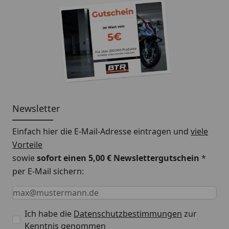
Newsletter
Einfach hier die E-Mail-Adresse eintragen und
viele
Vorteile
sowie
sofort einen 5,00 € Newslettergutschein
*
per E-Mail sichern:
Keine Eingabe erforderlich
Eingabe erforderlich
E-Mail *
Ich habe die
Datenschutzbestimmungen
zur
Kenntnis genommen