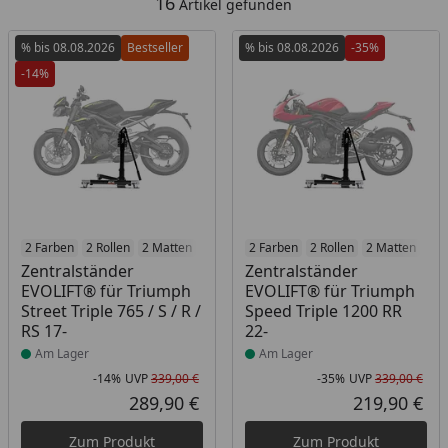
16
Artikel gefunden
% bis 08.08.2026
Bestseller
% bis 08.08.2026
-35%
-14%
Produkt am Lager
2 Farben
2 Rollen
2 Matten
2 Racetrack-Add-Ons
Produkt am Lager
2 Farben
2 Rollen
2 Branding-Optione
2 Matten
2 R
Zentralständer
Zentralständer
EVOLIFT® für Triumph
EVOLIFT® für Triumph
Street Triple 765 / S / R /
Speed Triple 1200 RR
RS 17-
22-
Am Lager
Am Lager
-14%
UVP
339,00 €
-35%
UVP
339,00 €
Rabatt in Prozent
Ursprünglicher Preis
Rab
Urs
289,90 €
219,90 €
Aktueller Preis
Akt
Zum Produkt
Zum Produkt