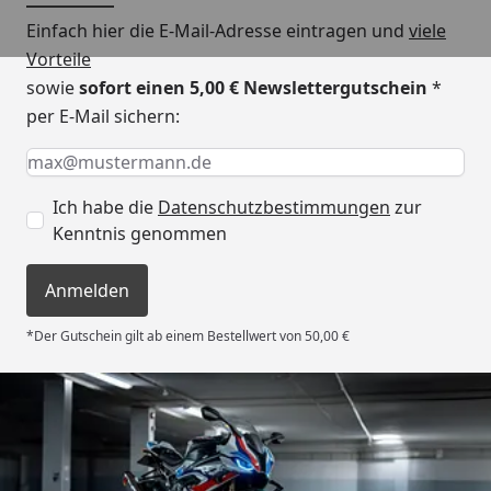
Einfach hier die E-Mail-Adresse eintragen und
viele
Vorteile
sowie
sofort einen 5,00 € Newslettergutschein
*
per E-Mail sichern:
Keine Eingabe erforderlich
Eingabe erforderlich
E-Mail *
Ich habe die
Datenschutzbestimmungen
zur
Kenntnis genommen
Anmelden
*Der Gutschein gilt ab einem Bestellwert von 50,00 €
Trusted Shops