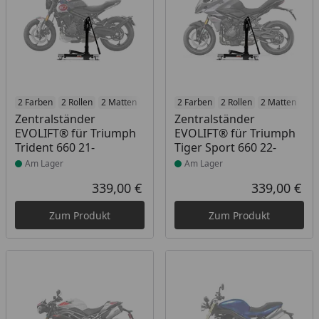
Produkt am Lager
2 Farben
2 Rollen
2 Matten
2 Racetrack-Add-Ons
Produkt am Lager
2 Farben
2 Rollen
2 Branding-Optione
2 Matten
2 R
Zentralständer
Zentralständer
EVOLIFT® für Triumph
EVOLIFT® für Triumph
Trident 660 21-
Tiger Sport 660 22-
Am Lager
Am Lager
339,00 €
339,00 €
Aktueller Preis
Akt
Zum Produkt
Zum Produkt