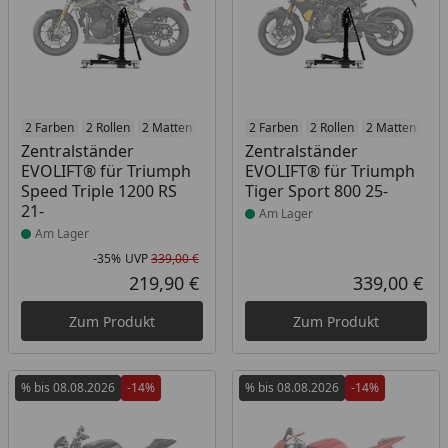
Produkt am Lager
2 Farben
2 Rollen
2 Matten
2 Racetrack-Add-Ons
Produkt am Lager
2 Farben
2 Rollen
2 Branding-Optione
2 Matten
2 R
Zentralständer
Zentralständer
EVOLIFT® für Triumph
EVOLIFT® für Triumph
Speed Triple 1200 RS
Tiger Sport 800 25-
21-
Am Lager
Am Lager
-35%
UVP
339,00 €
Rabatt in Prozent
Ursprünglicher Preis
219,90 €
339,00 €
Aktueller Preis
Akt
Zum Produkt
Zum Produkt
% bis 08.08.2026
-14%
% bis 08.08.2026
-14%