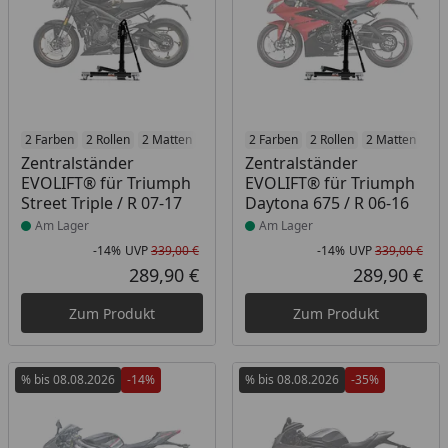
Produkt am Lager
2 Farben
2 Rollen
2 Matten
2 Racetrack-Add-Ons
Produkt am Lager
2 Farben
2 Rollen
2 Branding-Optione
2 Matten
2 R
Zentralständer
Zentralständer
EVOLIFT® für Triumph
EVOLIFT® für Triumph
Street Triple / R 07-17
Daytona 675 / R 06-16
Am Lager
Am Lager
-14%
UVP
339,00 €
-14%
UVP
339,00 €
Rabatt in Prozent
Ursprünglicher Preis
Rab
Urs
289,90 €
289,90 €
Aktueller Preis
Akt
Zum Produkt
Zum Produkt
% bis 08.08.2026
-14%
% bis 08.08.2026
-35%