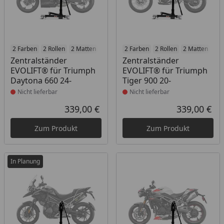
Produkt nicht lieferbar
2 Farben
2 Rollen
2 Matten
2 Racetrack-Add-Ons
Produkt nicht lieferbar
2 Farben
2 Rollen
2 Branding-Optione
2 Matten
2 R
Zentralständer
Zentralständer
EVOLIFT® für Triumph
EVOLIFT® für Triumph
Daytona 660 24-
Tiger 900 20-
Nicht lieferbar
Nicht lieferbar
339,00 €
339,00 €
Aktueller Preis
Akt
Zum Produkt
Zum Produkt
In Planung