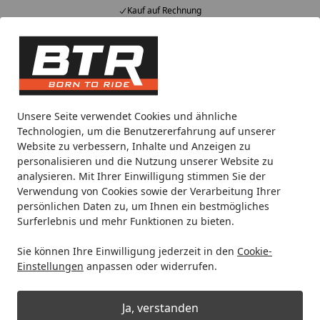
Kauf auf Rechnung
Alle Produkte
Mein Konto
Wunschl
Eink
Hotline
4,85
/ 5
Suchen
Noch 2 Tage und 14 Stunden
Unsere Seite verwendet Cookies und ähnliche
Spare bis zu 35% auf EVOLIFT® Zentralständer
Technologien, um die Benutzererfahrung auf unserer
von BTR!
Website zu verbessern, Inhalte und Anzeigen zu
personalisieren und die Nutzung unserer Website zu
analysieren. Mit Ihrer Einwilligung stimmen Sie der
Zentralständer
Triumph
Verwendung von Cookies sowie der Verarbeitung Ihrer
Startseite
persönlichen Daten zu, um Ihnen ein bestmögliches
Zentralständer für Triumph
Surferlebnis und mehr Funktionen zu bieten.
Sie können Ihre Einwilligung jederzeit in den
Cookie-
Wählen Sie Ihre Wunschkategorie
Einstellungen
anpassen oder widerrufen.
Ja, verstanden