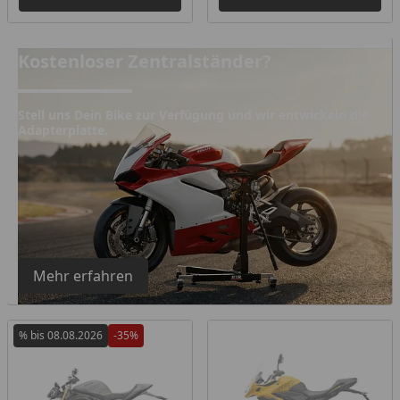
Kostenloser Zentralständer?
Kostenloser Zentralständer?
Stell uns Dein Bike zur Verfügung und wir entwickeln die
Adapterplatte.
Mehr erfahren
% bis 08.08.2026
-35%