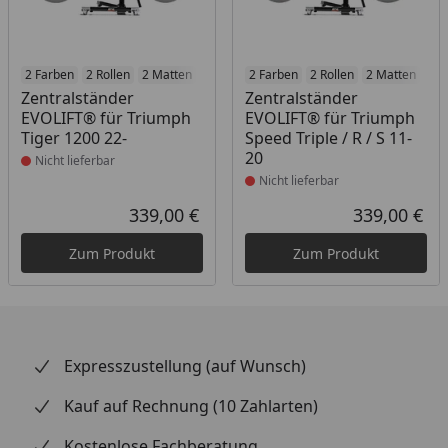
Produkt nicht lieferbar
2 Farben
2 Rollen
2 Matten
2 Racetrack-Add-Ons
Produkt nicht lieferbar
2 Farben
2 Rollen
2 Branding-Optione
2 Matten
2 R
Zentralständer
Zentralständer
EVOLIFT® für Triumph
EVOLIFT® für Triumph
Tiger 1200 22-
Speed Triple / R / S 11-
20
Nicht lieferbar
Nicht lieferbar
339,00 €
339,00 €
Aktueller Preis
Akt
Zum Produkt
Zum Produkt
Expresszustellung (auf Wunsch)
Kauf auf Rechnung (10 Zahlarten)
Kostenlose Fachberatung