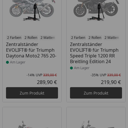
Produkt am Lager
2 Farben
2 Rollen
2 Matten
2 Racetrack-Add-Ons
Produkt am Lager
2 Farben
2 Rollen
2 Branding-Optione
2 Matten
2 R
Zentralständer
Zentralständer
EVOLIFT® für Triumph
EVOLIFT® für Triumph
Daytona Moto2 765 20-
Speed Triple 1200 RR
Breitling Edition 24
Am Lager
Am Lager
-14%
UVP
339,00 €
-35%
UVP
339,00 €
Rabatt in Prozent
Ursprünglicher Preis
Rab
Urs
289,90 €
219,90 €
Aktueller Preis
Akt
Zum Produkt
Zum Produkt