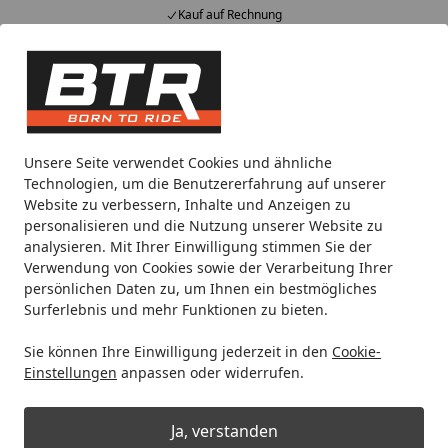
Kauf auf Rechnung
Alle Produkte
Mein Konto
Wunschl
Eink
Hotline
4,85
/ 5
Suchen
Noch 1 Tag und 19 Stunden
Unsere Seite verwendet Cookies und ähnliche
Spare bis zu 35% auf EVOLIFT® Zentralständer
Technologien, um die Benutzererfahrung auf unserer
von BTR!
Website zu verbessern, Inhalte und Anzeigen zu
personalisieren und die Nutzung unserer Website zu
analysieren. Mit Ihrer Einwilligung stimmen Sie der
Zentralständer
KTM
Super Duke
Verwendung von Cookies sowie der Verarbeitung Ihrer
Startseite
persönlichen Daten zu, um Ihnen ein bestmögliches
Zentralständer für KTM Super Duke
Surferlebnis und mehr Funktionen zu bieten.
Sie können Ihre Einwilligung jederzeit in den
Cookie-
Ihre Artikelübersicht
Einstellungen
anpassen oder widerrufen.
Kategorien
Ja, verstanden