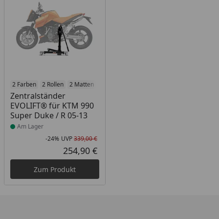
Produkt am Lager
2 Farben
2 Rollen
2 Matten
2 Racetrack-Add-Ons
2 Branding-Optione
Zentralständer
EVOLIFT® für KTM 990
Super Duke / R 05-13
Am Lager
-24%
UVP
339,00 €
Rabatt in Prozent
Ursprünglicher Preis
254,90 €
Aktueller Preis
Zum Produkt