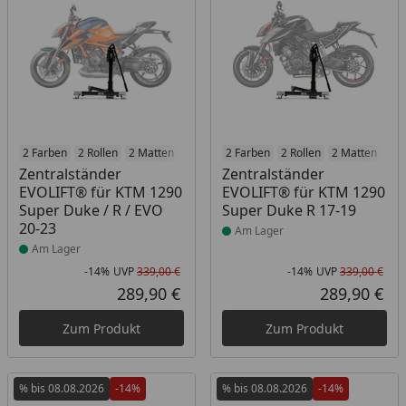
Produkt am Lager
2 Farben
2 Rollen
2 Matten
2 Racetrack-Add-Ons
Produkt am Lager
2 Farben
2 Rollen
2 Branding-Optione
2 Matten
2 R
Zentralständer
Zentralständer
EVOLIFT® für KTM 1290
EVOLIFT® für KTM 1290
Super Duke / R / EVO
Super Duke R 17-19
20-23
Am Lager
Am Lager
-14%
UVP
339,00 €
-14%
UVP
339,00 €
Rabatt in Prozent
Ursprünglicher Preis
Rab
Urs
289,90 €
289,90 €
Aktueller Preis
Akt
Zum Produkt
Zum Produkt
% bis 08.08.2026
-14%
% bis 08.08.2026
-14%