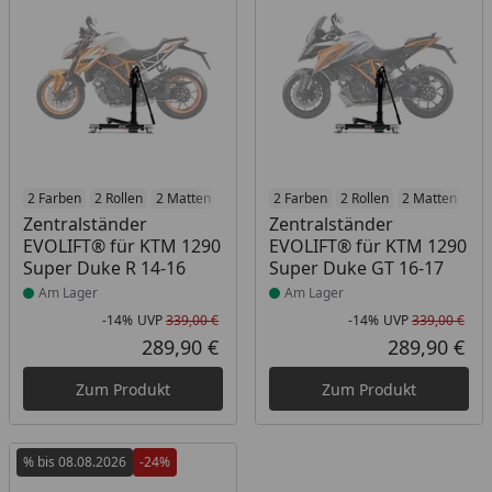
Produkt am Lager
2 Farben
2 Rollen
2 Matten
2 Racetrack-Add-Ons
Produkt am Lager
2 Farben
2 Rollen
2 Branding-Optione
2 Matten
2 R
Zentralständer
Zentralständer
EVOLIFT® für KTM 1290
EVOLIFT® für KTM 1290
Super Duke R 14-16
Super Duke GT 16-17
Am Lager
Am Lager
-14%
UVP
339,00 €
-14%
UVP
339,00 €
Rabatt in Prozent
Ursprünglicher Preis
Rab
Urs
289,90 €
289,90 €
Aktueller Preis
Akt
Zum Produkt
Zum Produkt
% bis 08.08.2026
-24%