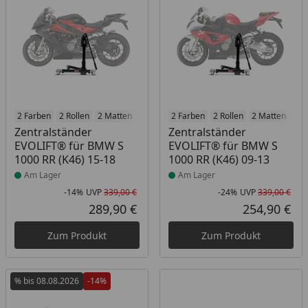
Produkt am Lager
2 Farben
2 Rollen
2 Matten
2 Racetrack-Add-Ons
Produkt am Lager
2 Farben
2 Rollen
2 Branding-Optione
2 Matten
2 R
Zentralständer
Zentralständer
EVOLIFT® für BMW S
EVOLIFT® für BMW S
1000 RR (K46) 15-18
1000 RR (K46) 09-13
Am Lager
Am Lager
-14%
UVP
339,00 €
-24%
UVP
339,00 €
Rabatt in Prozent
Ursprünglicher Preis
Rab
Urs
289,90 €
254,90 €
Aktueller Preis
Akt
Zum Produkt
Zum Produkt
% bis 08.08.2026
-14%