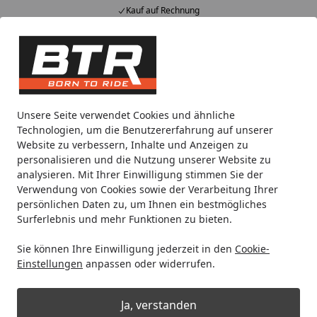
Kauf auf Rechnung
Alle Produkte
Mein Konto
Wunschl
Eink
Hotline
4,85
/ 5
Suchen
Noch 1 Tag und 5 Stunden
Unsere Seite verwendet Cookies und ähnliche
Spare bis zu 35% auf EVOLIFT® Zentralständer
Technologien, um die Benutzererfahrung auf unserer
von BTR!
Website zu verbessern, Inhalte und Anzeigen zu
personalisieren und die Nutzung unserer Website zu
analysieren. Mit Ihrer Einwilligung stimmen Sie der
Zentralständer
BMW
RR
Verwendung von Cookies sowie der Verarbeitung Ihrer
Startseite
persönlichen Daten zu, um Ihnen ein bestmögliches
Zentralständer für BMW RR
Surferlebnis und mehr Funktionen zu bieten.
Sie können Ihre Einwilligung jederzeit in den
Cookie-
Ihre Artikelübersicht
Einstellungen
anpassen oder widerrufen.
Kategorien
Ja, verstanden