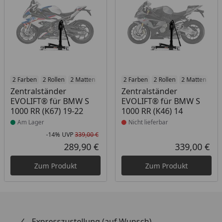
Produkt am Lager
2 Farben
2 Rollen
2 Matten
2 Racetrack-Add-Ons
Produkt nicht lieferbar
2 Farben
2 Rollen
2 Branding-Optione
2 Matten
2 R
Zentralständer
Zentralständer
EVOLIFT® für BMW S
EVOLIFT® für BMW S
1000 RR (K67) 19-22
1000 RR (K46) 14
Am Lager
Nicht lieferbar
-14%
UVP
339,00 €
Rabatt in Prozent
Ursprünglicher Preis
289,90 €
339,00 €
Aktueller Preis
Akt
Zum Produkt
Zum Produkt
Expresszustellung (auf Wunsch)