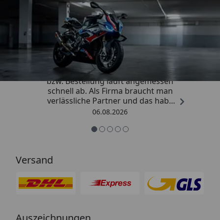
Trusted Shops
4,85
/ 5
„Die Abwicklung eines Auftrages
bzw. Bestellung läuft angemessen
schnell ab. Als Firma braucht man
verlässliche Partner und das habe
ich hier gefunden.“
06.08.2026
Versand
Auszeichnungen