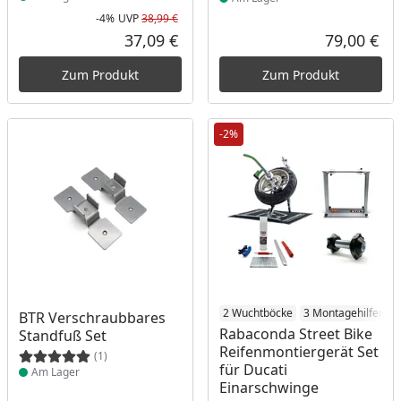
-4%
UVP
38,99 €
Rabatt in Prozent
Ursprünglicher Preis
37,09 €
79,00 €
Aktueller Preis
Akt
Zum Produkt
Zum Produkt
-2%
Produkt am Lager
Produkt am Lager
2 Wuchtböcke
3 Montagehilfen
BTR Verschraubbares
Rabaconda Street Bike
Standfuß Set
Reifenmontiergerät Set
(1)
für Ducati
Am Lager
Einarschwinge