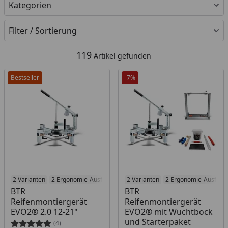
Kategorien
Filter / Sortierung
119
Artikel gefunden
Bestseller
-7%
Produkt am Lager
2 Varianten
2 Ergonomie-Ausführungen
Produkt am Lager
2 Varianten
2 Ergonomie-Ausführ
BTR
BTR
Reifenmontiergerät
Reifenmontiergerät
EVO2® 2.0 12-21"
EVO2® mit Wuchtbock
und Starterpaket
(4)