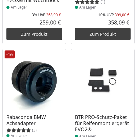
EVOX® mit Wuchtbock
(1)
Am Lager
Am Lager
-3%
UVP
268,00 €
-10%
UVP
399,00 €
Rabatt in Prozent
Ursprünglicher Preis
Rab
Urs
259,00 €
358,09 €
Aktueller Preis
Akt
Zum Produkt
Zum Produkt
-4%
Produkt am Lager
Produkt am Lager
Rabaconda BMW
BTR PRO-Schutz-Paket
Achsadapter
für Reifenmontiergerät
EVO2®
(3)
Am Lager
Am Lager