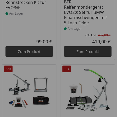
BTR
Rennstrecken Kit für
Reifenmontiergerät
EVO3®
EVO2® Set für BMW
Am Lager
Einarmschwingen mit
5-Loch-Felge
Am Lager
-8%
UVP
457,89 €
Rab
Urs
99,00 €
419,00 €
Aktueller Preis
Akt
Zum Produkt
Zum Produkt
-9%
-1%