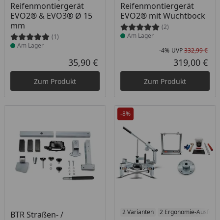
Reifenmontiergerät
Reifenmontiergerät
EVO2® & EVO3® Ø 15
EVO2® mit Wuchtbock
mm
(2)
Am Lager
(1)
Am Lager
-4%
UVP
332,99 €
Rab
Urs
35,90 €
319,00 €
Aktueller Preis
Akt
Zum Produkt
Zum Produkt
-8%
Produkt am Lager
Produkt am Lager
2 Varianten
2 Ergonomie-Ausführ
BTR Straßen- /