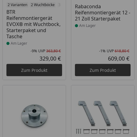
Produkt am Lager
2 Varianten
2 Wuchtböcke
3 Montagehilfen
Produkt am Lager
2 Farben
Rabaconda
BTR
Reifenmontiergerät 12 -
Reifenmontiergerät
21 Zoll Starterpaket
EVOX® mit Wuchtbock,
Am Lager
Starterpaket und
Tasche
Am Lager
-9%
UVP
363,80 €
-1%
UVP
618,80 €
Rabatt in Prozent
Ursprünglicher Preis
Rab
Urs
329,00 €
609,00 €
Aktueller Preis
Akt
Zum Produkt
Zum Produkt