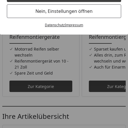
Nein, Einstellungen öffnen
Datenschutz
Impressum
Reifenmontiergeräte
Reifenmontierge
Motorrad Reifen selber
Sparset kaufen u
wechseln
Alles drin, zum R
Reifenmontiergerät von 10 -
wechseln und wu
21 Zoll
Auch für Einarm
Spare Zeit und Geld
Zur Kategorie
Zur Katego
Ihre Artikelübersicht