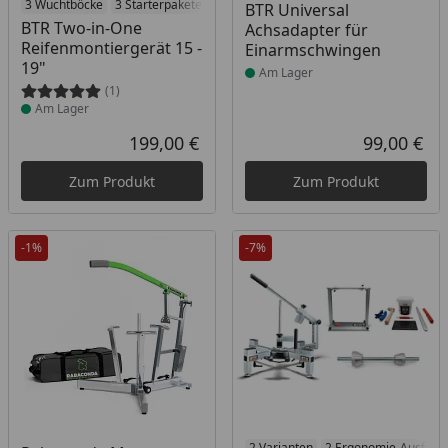
Produkt am Lager
3 Wuchtböcke
3 Starterpakete
2 Transporttaschen
Produkt am Lager
2 Erweiterungen
BTR Universal
BTR Two-in-One
Achsadapter für
Reifenmontiergerät 15 -
Einarmschwingen
19"
Am Lager
(1)
Am Lager
199,00 €
99,00 €
Aktueller Preis
Akt
Zum Produkt
Zum Produkt
-1%
-7%
2 Varianten
2 Ergonomie-Ausführ