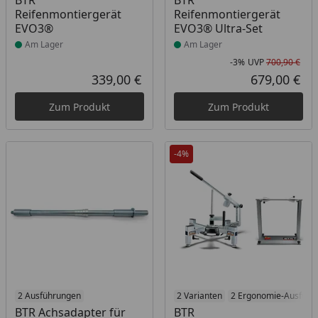
BTR
BTR
Reifenmontiergerät
Reifenmontiergerät
EVO3®
EVO3® Ultra-Set
Am Lager
Am Lager
-3%
UVP
700,90 €
Rab
Urs
339,00 €
679,00 €
Aktueller Preis
Akt
Zum Produkt
Zum Produkt
-4%
Produkt am Lager
2 Ausführungen
Produkt am Lager
2 Varianten
2 Ergonomie-Ausführ
BTR Achsadapter für
BTR