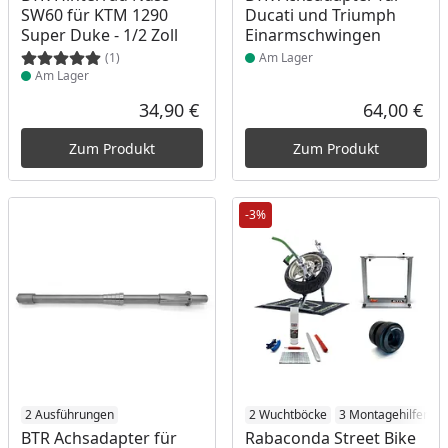
SW60 für KTM 1290
Ducati und Triumph
Super Duke - 1/2 Zoll
Einarmschwingen
(1)
Am Lager
Am Lager
34,90 €
64,00 €
Aktueller Preis
Akt
Zum Produkt
Zum Produkt
-3%
Produkt am Lager
2 Ausführungen
Produkt am Lager
2 Wuchtböcke
3 Montagehilfen
BTR Achsadapter für
Rabaconda Street Bike