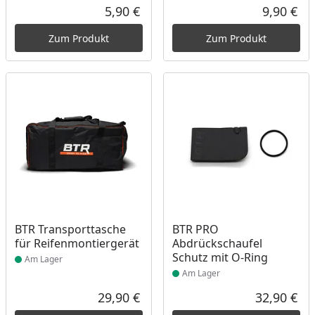
5,90 €
9,90 €
Aktueller Preis
Akt
Zum Produkt
Zum Produkt
Produkt am Lager
Produkt am Lager
BTR Transporttasche
BTR PRO
für Reifenmontiergerät
Abdrückschaufel
Schutz mit O-Ring
Am Lager
Am Lager
29,90 €
32,90 €
Aktueller Preis
Akt