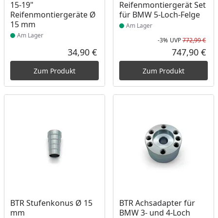
15-19"
Reifenmontiergerät Set
Reifenmontiergeräte Ø
für BMW 5-Loch-Felge
15 mm
Am Lager
Am Lager
-3%
UVP
772,99 €
Rab
Urs
34,90 €
747,90 €
Aktueller Preis
Akt
Zum Produkt
Zum Produkt
Produkt am Lager
Produkt am Lager
BTR Stufenkonus Ø 15
BTR Achsadapter für
mm
BMW 3- und 4-Loch