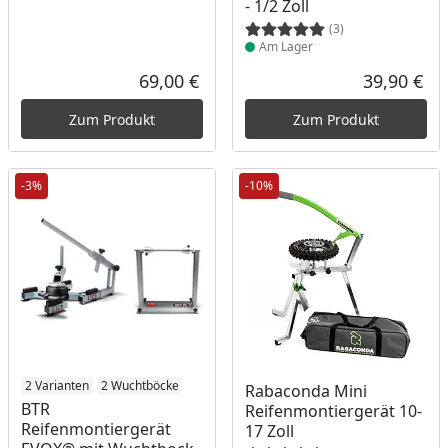
- 1/2 Zoll
(3)
Am Lager
69,00 €
39,90 €
Aktueller Preis
Akt
Zum Produkt
Zum Produkt
-3%
-10%
Produkt am Lager
2 Varianten
2 Wuchtböcke
Produkt am Lager
Rabaconda Mini
BTR
Reifenmontiergerät 10-
Reifenmontiergerät
17 Zoll