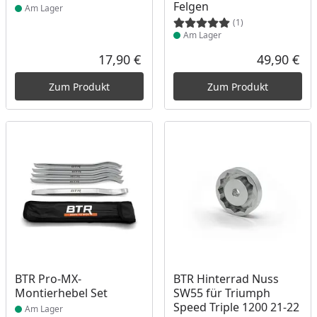
Felgen
Am Lager
(1)
Am Lager
17,90 €
49,90 €
Aktueller Preis
Akt
Zum Produkt
Zum Produkt
Produkt am Lager
Produkt am Lager
BTR Pro-MX-
BTR Hinterrad Nuss
Montierhebel Set
SW55 für Triumph
Speed Triple 1200 21-22
Am Lager