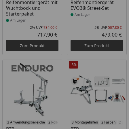
Reifenmontiergerät mit
Reifenmontiergerät
Wuchtbock und
EVO3® Street-Set
Starterpaket
Am Lager
Am Lager
-2%
UVP
734,00 €
-5%
UVP
507,80 €
Rabatt in Prozent
Ursprünglicher Preis
Rab
Urs
717,90 €
479,00 €
Aktueller Preis
Akt
Zum Produkt
Zum Produkt
-3%
Produkt am Lager
3 Anwendungsbereiche
2 Roller-Ausführungen
Produkt am Lager
3 Montagehilfen
2 Ergonomie-Ausführung
2 Farben
2 Erg