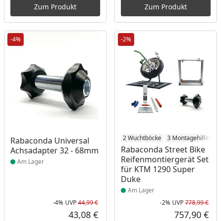
Zum Produkt
Zum Produkt
-4%
-2%
Produkt am Lager
Produkt am Lager
2 Wuchtböcke
3 Montagehilfen
Rabaconda Universal
Rabaconda Street Bike
Achsadapter 32 - 68mm
Reifenmontiergerät Set
Am Lager
für KTM 1290 Super
Duke
Am Lager
-4%
UVP
44,99 €
-2%
UVP
778,99 €
Rabatt in Prozent
Ursprünglicher Preis
Rab
Urs
43,08 €
757,90 €
Aktueller Preis
Akt