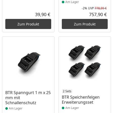
Am Lager
-2%
UVP
778,99 €
Rab
Urs
39,90 €
757,90 €
Aktueller Preis
Akt
Zum Produkt
Zum Produkt
Produkt am Lager
Produkt am Lager
2 Sets
BTR Spanngurt 1 m x 25
BTR Speichenfelgen
mm mit
Erweiterungsset
Schnallenschutz
Am Lager
Am Lager