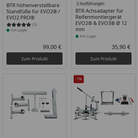
Produkt am Lager
Produkt am Lager
2 Ausführungen
BTR höhenverstellbare
BTR Achsadapter für
Standfüße für EVO2® /
Reifenmontiergerät
EVO2 PRO®
EVO2® & EVO3® Ø 12
(3)
mm
Am Lager
Am Lager
99,00 €
35,90 €
Aktueller Preis
Akt
Zum Produkt
Zum Produkt
-7%