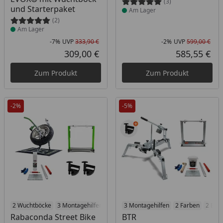
(3)
und Starterpaket
Am Lager
(2)
Am Lager
-7%
UVP
333,90 €
-2%
UVP
599,00 €
Rabatt in Prozent
Ursprünglicher Preis
Rab
Urs
309,00 €
585,55 €
Aktueller Preis
Akt
Zum Produkt
Zum Produkt
-2%
-5%
Produkt am Lager
2 Wuchtböcke
3 Montagehilfen
2 Farben
Produkt am Lager
3 Montagehilfen
2 Farben
2 Erg
Rabaconda Street Bike
BTR