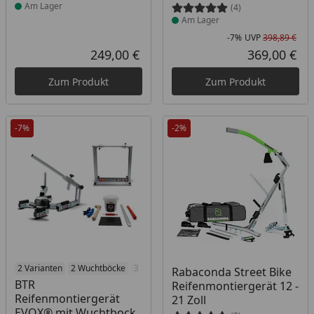
Am Lager
(4)
Am Lager
-7%
UVP
398,89 €
Rab
Urs
249,00 €
369,00 €
Aktueller Preis
Akt
Zum Produkt
Zum Produkt
-7%
-2%
Produkt am Lager
2 Varianten
2 Wuchtböcke
3 Montagehilfen
Produkt am Lager
2 Farben
Rabaconda Street Bike
BTR
Reifenmontiergerät 12 -
Reifenmontiergerät
21 Zoll
EVOX® mit Wuchtbock