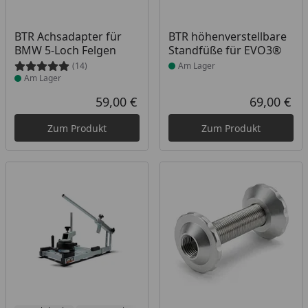
Produkt am Lager
Produkt am Lager
BTR Achsadapter für
BTR höhenverstellbare
BMW 5-Loch Felgen
Standfüße für EVO3®
(14)
Am Lager
Am Lager
59,00 €
69,00 €
Aktueller Preis
Akt
Zum Produkt
Zum Produkt