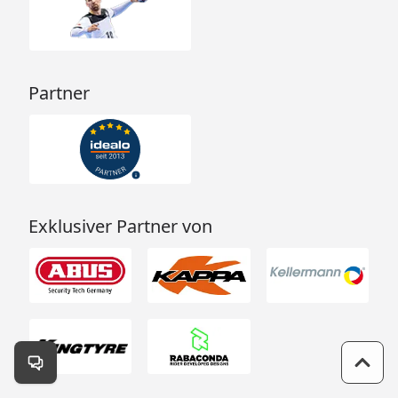
Partner
Exklusiver Partner von
Kontakt öffnen
Zum 