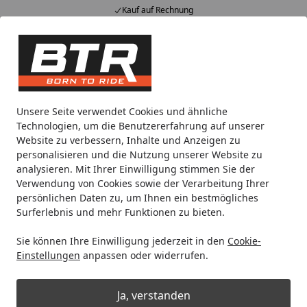
Spare 5€ bei Newsletter Anmel
Alle Produkte
Mein Konto
Wunschl
Eink
Hotline
4,85
/ 5
Suchen
Noch 2 Tage und 11 Stunden
Unsere Seite verwendet Cookies und ähnliche
Spare bis zu 35% auf EVOLIFT® Zentralständer
Technologien, um die Benutzererfahrung auf unserer
von BTR!
Website zu verbessern, Inhalte und Anzeigen zu
personalisieren und die Nutzung unserer Website zu
analysieren. Mit Ihrer Einwilligung stimmen Sie der
Reifenmontage
Reifen montieren
Verwendung von Cookies sowie der Verarbeitung Ihrer
Startseite
persönlichen Daten zu, um Ihnen ein bestmögliches
Motorradreifen montieren
Surferlebnis und mehr Funktionen zu bieten.
Sie können Ihre Einwilligung jederzeit in den
Cookie-
Wählen Sie Ihre Wunschkategorie
Einstellungen
anpassen oder widerrufen.
Ja, verstanden