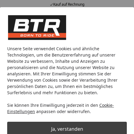
Kauf auf Rechnung
Alle Produkte
Mein Konto
Wunschl
Eink
Hotline
4,85
/ 5
Suchen
Noch 2 Stunden und 29 Minuten
Unsere Seite verwendet Cookies und ähnliche
Spare bis zu 35% auf EVOLIFT® Zentralständer
Technologien, um die Benutzererfahrung auf unserer
von BTR!
Website zu verbessern, Inhalte und Anzeigen zu
personalisieren und die Nutzung unserer Website zu
analysieren. Mit Ihrer Einwilligung stimmen Sie der
Zentralständer EVOLIFT®
Zentralständer für Yamaha
Ze
Verwendung von Cookies sowie der Verarbeitung Ihrer
Startseite
persönlichen Daten zu, um Ihnen ein bestmögliches
Zentralständer EVOLIFT® für
Surferlebnis und mehr Funktionen zu bieten.
Yamaha R1 GYTR 23-
Sie können Ihre Einwilligung jederzeit in den
Cookie-
Einstellungen
anpassen oder widerrufen.
% bis 08.08.2026
Ja, verstanden