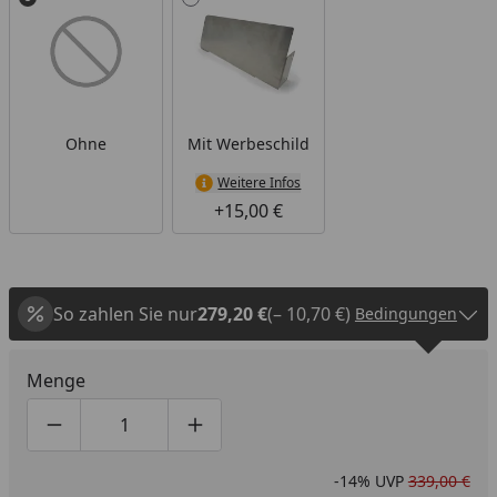
Ohne
Mit Werbeschild
Weitere Infos
+15,00 €
So zahlen Sie nur
279,20 €
(– 10,70 €)
Bedingungen
Menge
Produktmenge um eins verringern
Produktmenge manuell eingeben
Produktmenge um eins erhöhen
-14%
UVP
339,00 €