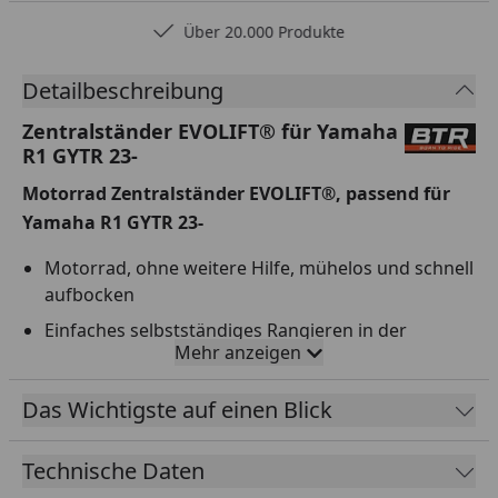
Über 20.000 Produkte
Detailbeschreibung
Zentralständer EVOLIFT® für Yamaha
R1 GYTR 23-
Motorrad Zentralständer EVOLIFT®, passend für
Yamaha R1 GYTR 23-
Motorrad, ohne weitere Hilfe, mühelos und schnell
aufbocken
Einfaches selbstständiges Rangieren in der
Mehr anzeigen
Boxengasse, Garage oder Werkstatt
4x doppelt gelagerte Rollen
Das Wichtigste auf einen Blick
Zentralständer ist in 7 Stufen höhenverstellbar;
Arbeitshöhe kann optimal eingestellt werden
Technische Daten
Ideal zum Überwintern; Fahrwerk und Reifen