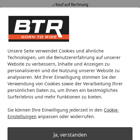
Kauf auf Rechnung
Alle Produkte
Mein Konto
Wunschl
Eink
Hotline
4,85
/ 5
Suchen
Noch 1 Tag und 9 Stunden
Unsere Seite verwendet Cookies und ähnliche
Spare bis zu 35% auf EVOLIFT® Zentralständer
Technologien, um die Benutzererfahrung auf unserer
von BTR!
Website zu verbessern, Inhalte und Anzeigen zu
personalisieren und die Nutzung unserer Website zu
analysieren. Mit Ihrer Einwilligung stimmen Sie der
Zentralständer EVOLIFT®
Zentralständer für MV Agusta
Verwendung von Cookies sowie der Verarbeitung Ihrer
Startseite
persönlichen Daten zu, um Ihnen ein bestmögliches
Zentralständer EVOLIFT® für MV
Surferlebnis und mehr Funktionen zu bieten.
Agusta Brutale 800 R 15-
Sie können Ihre Einwilligung jederzeit in den
Cookie-
Einstellungen
anpassen oder widerrufen.
% bis 08.08.2026
Ja, verstanden