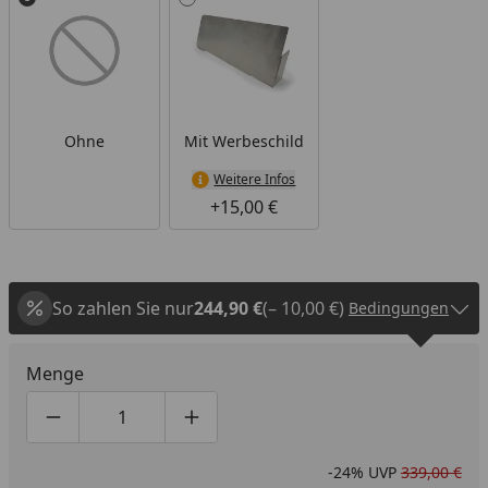
Ohne
Mit Werbeschild
Weitere Infos
+15,00 €
So zahlen Sie nur
244,90 €
(– 10,00 €)
Bedingungen
Menge
Produktmenge um eins verringern
Produktmenge manuell eingeben
Produktmenge um eins erhöhen
-24%
UVP
339,00 €