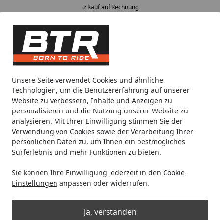
Kauf auf Rechnung
Alle Produkte
Mein Konto
Wunschl
Eink
Hotline
4,85
/ 5
Suchen
Noch 1 Tag und 12 Stunden
Unsere Seite verwendet Cookies und ähnliche
Spare bis zu 35% auf EVOLIFT® Zentralständer
Technologien, um die Benutzererfahrung auf unserer
von BTR!
Website zu verbessern, Inhalte und Anzeigen zu
personalisieren und die Nutzung unserer Website zu
analysieren. Mit Ihrer Einwilligung stimmen Sie der
Zentralständer EVOLIFT®
Zentralständer für Ducati
Zent
Verwendung von Cookies sowie der Verarbeitung Ihrer
Startseite
persönlichen Daten zu, um Ihnen ein bestmögliches
Zentralständer EVOLIFT® für Ducati
Surferlebnis und mehr Funktionen zu bieten.
Panigale V4 R 19-24
Sie können Ihre Einwilligung jederzeit in den
Cookie-
Einstellungen
anpassen oder widerrufen.
% bis 08.08.2026
Ja, verstanden