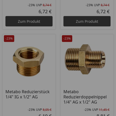
-23%
UVP
8,74 €
-23%
UVP
8,74 €
Rabatt in Prozent
Ursprünglicher Preis
Rab
Urs
6,72 €
6,72 €
Aktueller Preis
Akt
Zum Produkt
Zum Produkt
-23%
-23%
Metabo Reduzierstück
Metabo
1/4" IG x 1/2" AG
Reduzierdoppelnippel
1/4" AG x 1/2" AG
-23%
UVP
8,05 €
-23%
UVP
11,45 €
Rabatt in Prozent
Ursprünglicher Preis
Rab
Urs