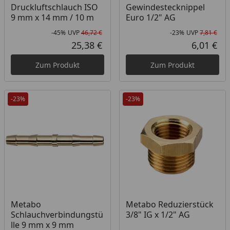
Druckluftschlauch ISO
Gewindestecknippel
9 mm x 14 mm / 10 m
Euro 1/2" AG
-45%
UVP
46,72 €
-23%
UVP
7,81 €
Rabatt in Prozent
Ursprünglicher Preis
Rab
Urs
25,38 €
6,01 €
Aktueller Preis
Akt
Zum Produkt
Zum Produkt
-23%
-23%
Metabo
Metabo Reduzierstück
Schlauchverbindungstü
3/8" IG x 1/2" AG
lle 9 mm x 9 mm