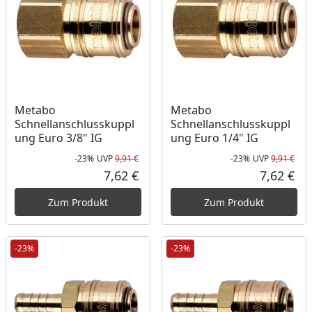
Metabo
Metabo
Schnellanschlusskuppl
Schnellanschlusskuppl
ung Euro 3/8" IG
ung Euro 1/4" IG
-23%
UVP
9,91 €
-23%
UVP
9,91 €
Rabatt in Prozent
Ursprünglicher Preis
Rab
Urs
7,62 €
7,62 €
Aktueller Preis
Akt
Zum Produkt
Zum Produkt
-23%
-23%