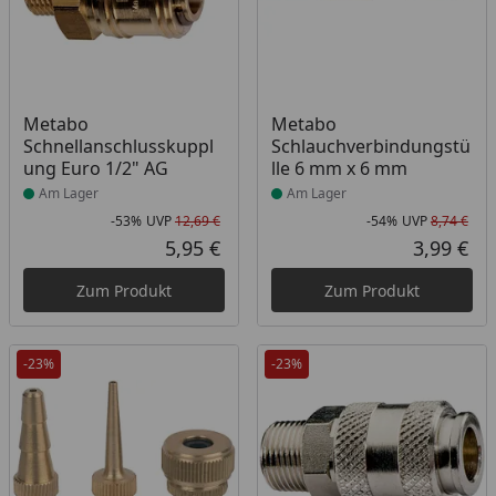
Produkt am Lager
Produkt am Lager
Metabo
Metabo
Schnellanschlusskuppl
Schlauchverbindungstü
ung Euro 1/2" AG
lle 6 mm x 6 mm
Am Lager
Am Lager
-53%
UVP
12,69 €
-54%
UVP
8,74 €
Rabatt in Prozent
Ursprünglicher Preis
Rab
Urs
5,95 €
3,99 €
Aktueller Preis
Akt
Zum Produkt
Zum Produkt
-23%
-23%