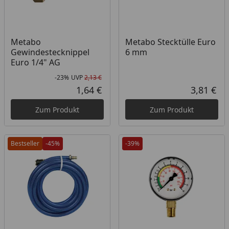
Metabo
Metabo Stecktülle Euro
Gewindestecknippel
6 mm
Euro 1/4" AG
-23%
UVP
2,13 €
Rabatt in Prozent
Ursprünglicher Preis
1,64 €
3,81 €
Aktueller Preis
Akt
Zum Produkt
Zum Produkt
Bestseller
-45%
-39%