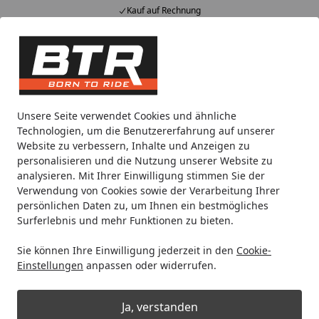
Kauf auf Rechnung
Alle Produkte
Mein Konto
Wunschl
Eink
Hotline
4,85
/ 5
Suchen
Noch 21 Minuten
Unsere Seite verwendet Cookies und ähnliche
Spare bis zu 35% auf EVOLIFT® Zentralständer
Technologien, um die Benutzererfahrung auf unserer
von BTR!
Website zu verbessern, Inhalte und Anzeigen zu
personalisieren und die Nutzung unserer Website zu
analysieren. Mit Ihrer Einwilligung stimmen Sie der
Reifenmontage
Kompressor
Zubehör
Für Kompressor
Verwendung von Cookies sowie der Verarbeitung Ihrer
Startseite
persönlichen Daten zu, um Ihnen ein bestmögliches
Zubehör für Kompressoren
Surferlebnis und mehr Funktionen zu bieten.
Sie können Ihre Einwilligung jederzeit in den
Cookie-
Ihre Artikelübersicht
Einstellungen
anpassen oder widerrufen.
Kategorien
Ja, verstanden