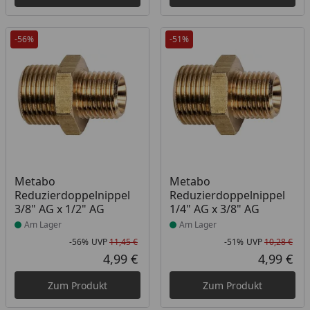
-56%
-51%
Produkt am Lager
Produkt am Lager
Metabo
Metabo
Reduzierdoppelnippel
Reduzierdoppelnippel
3/8" AG x 1/2" AG
1/4" AG x 3/8" AG
Am Lager
Am Lager
-56%
UVP
11,45 €
-51%
UVP
10,28 €
Rabatt in Prozent
Ursprünglicher Preis
Rab
Urs
4,99 €
4,99 €
Aktueller Preis
Akt
Zum Produkt
Zum Produkt