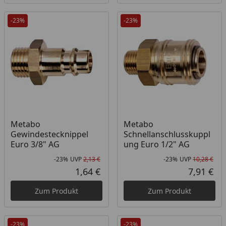
-23%
-23%
Metabo
Metabo
Gewindestecknippel
Schnellanschlusskuppl
Euro 3/8" AG
ung Euro 1/2" AG
-23%
UVP
2,13 €
-23%
UVP
10,28 €
Rabatt in Prozent
Ursprünglicher Preis
Rab
Urs
1,64 €
7,91 €
Aktueller Preis
Akt
Zum Produkt
Zum Produkt
-23%
-23%