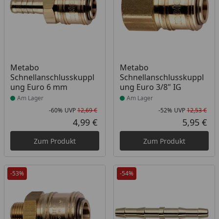
Produkt am Lager
Produkt am Lager
Metabo
Metabo
Schnellanschlusskuppl
Schnellanschlusskuppl
ung Euro 6 mm
ung Euro 3/8" IG
Am Lager
Am Lager
-60%
UVP
12,69 €
-52%
UVP
12,53 €
Rabatt in Prozent
Ursprünglicher Preis
Rab
Urs
4,99 €
5,95 €
Aktueller Preis
Akt
Zum Produkt
Zum Produkt
-53%
-54%