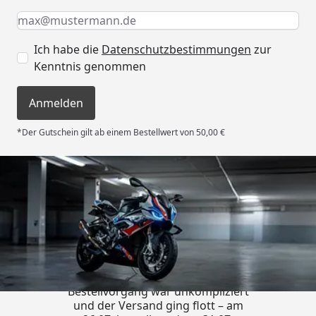
Keine Eingabe erforderlich
Eingabe erforderlich
E-Mail *
Ich habe die
Datenschutzbestimmungen
zur
Kenntnis genommen
Anmelden
*Der Gutschein gilt ab einem Bestellwert von 50,00 €
Trusted Shops
4,85
/ 5
„Sehr zufriedener Kauf! Der
Bestellvorgang war unkompliziert
und der Versand ging flott – am