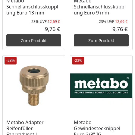
Metabo
Metabo
Schnellanschlusskuppl
Schnellanschlusskuppl
ung Euro 13 mm
ung Euro 9 mm
-23%
UVP
12,69 €
-23%
UVP
12,69 €
Rabatt in Prozent
Ursprünglicher Preis
Rab
Urs
9,76 €
9,76 €
Aktueller Preis
Akt
Zum Produkt
Zum Produkt
-23%
-23%
Metabo Adapter
Metabo
Reifenfüller -
Gewindestecknippel
Fahrradventil
Euro 3/8" IG