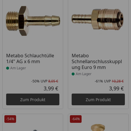
Produkt am Lager
Produkt am Lager
Metabo Schlauchtülle
Metabo
1/4" AG x 6 mm
Schnellanschlusskuppl
ung Euro 9 mm
Am Lager
Am Lager
-50%
UVP
8,05 €
-61%
UVP
10,28 €
Rabatt in Prozent
Ursprünglicher Preis
Rab
Urs
3,99 €
3,99 €
Aktueller Preis
Akt
Zum Produkt
Zum Produkt
-54%
-64%