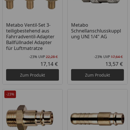
Metabo Ventil-Set 3-
Metabo
teiligbestehend aus
Schnellanschlusskuppl
Fahrradventil-Adapter
ung UNI 1/4" AG
Ballfüllnadel Adapter
für Luftmatratze
-23%
UVP
22,28 €
-23%
UVP
17,64 €
Rabatt in Prozent
Ursprünglicher Preis
Rab
Urs
17,14 €
13,57 €
Aktueller Preis
Akt
Zum Produkt
Zum Produkt
-23%