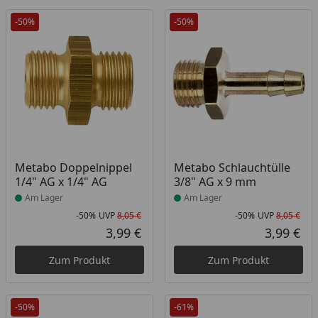
-50%
-50%
Produkt am Lager
Produkt am Lager
Metabo Doppelnippel
Metabo Schlauchtülle
1/4" AG x 1/4" AG
3/8" AG x 9 mm
Am Lager
Am Lager
-50%
UVP
8,05 €
-50%
UVP
8,05 €
Rabatt in Prozent
Ursprünglicher Preis
Rab
Urs
3,99 €
3,99 €
Aktueller Preis
Akt
Zum Produkt
Zum Produkt
-50%
-61%