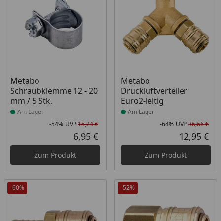
Produkt am Lager
Produkt am Lager
Metabo
Metabo
Schraubklemme 12 - 20
Druckluftverteiler
mm / 5 Stk.
Euro2-leitig
Am Lager
Am Lager
-54%
UVP
15,24 €
-64%
UVP
36,66 €
Rabatt in Prozent
Ursprünglicher Preis
Rab
Urs
6,95 €
12,95 €
Aktueller Preis
Akt
Zum Produkt
Zum Produkt
-60%
-52%