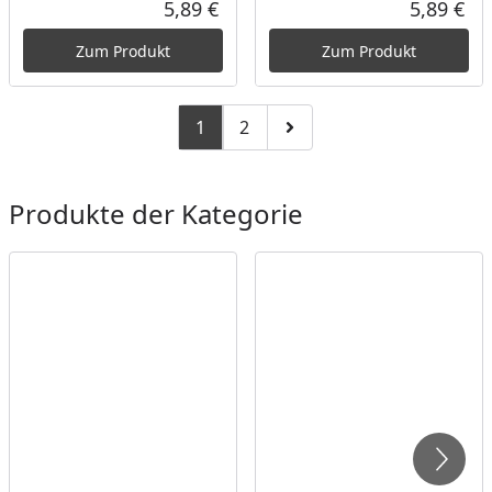
5,89 €
5,89 €
Aktueller Preis
Akt
Zum Produkt
Zum Produkt
1
2
Zu Seite 2
Zur nächsten Seite
Produkte der Kategorie