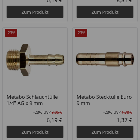
6,19 €
8,81 €
Aktueller Preis
Akt
Zum Produkt
Zum Produkt
-23%
-23%
Metabo Schlauchtülle
Metabo Stecktülle Euro
1/4" AG x 9 mm
9 mm
-23%
UVP
8,05 €
-23%
UVP
1,78 €
Rabatt in Prozent
Ursprünglicher Preis
Rab
Urs
6,19 €
1,37 €
Aktueller Preis
Akt
Zum Produkt
Zum Produkt