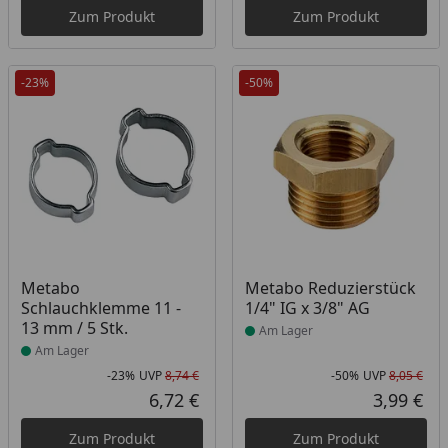
Zum Produkt
Zum Produkt
-23%
-50%
Produkt am Lager
Produkt am Lager
Metabo
Metabo Reduzierstück
Schlauchklemme 11 -
1/4" IG x 3/8" AG
13 mm / 5 Stk.
Am Lager
Am Lager
-23%
UVP
8,74 €
-50%
UVP
8,05 €
Rabatt in Prozent
Ursprünglicher Preis
Rab
Urs
6,72 €
3,99 €
Aktueller Preis
Akt
Zum Produkt
Zum Produkt