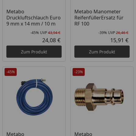
Metabo
Metabo Manometer
Druckluftschlauch Euro
ReifenfüllerErsatz für
9 mm x 14 mm / 10 m
RF 100
-45%
UVP
43,94 €
-39%
UVP
26,46 €
Rabatt in Prozent
Ursprünglicher Preis
Rab
Urs
24,08 €
15,91 €
Aktueller Preis
Akt
Zum Produkt
Zum Produkt
-45%
-23%
Metabo
Metabo