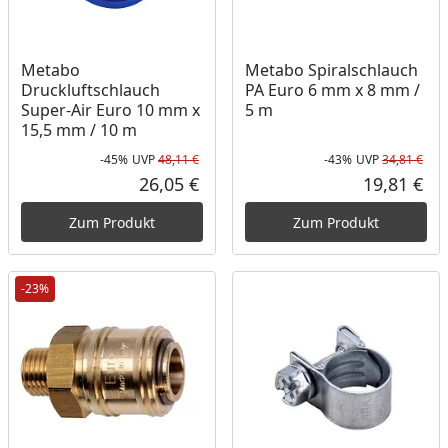
Metabo
Metabo Spiralschlauch
Druckluftschlauch
PA Euro 6 mm x 8 mm /
Super-Air Euro 10 mm x
5 m
15,5 mm / 10 m
-45%
UVP
48,11 €
-43%
UVP
34,81 €
Rabatt in Prozent
Ursprünglicher Preis
Rab
Urs
26,05 €
19,81 €
Aktueller Preis
Akt
Zum Produkt
Zum Produkt
-23%