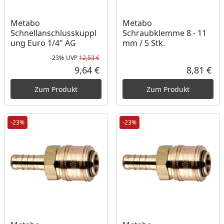
Metabo
Metabo
Schnellanschlusskuppl
Schraubklemme 8 - 11
ung Euro 1/4" AG
mm / 5 Stk.
-23%
UVP
12,53 €
Rabatt in Prozent
Ursprünglicher Preis
9,64 €
8,81 €
Aktueller Preis
Akt
Zum Produkt
Zum Produkt
-23%
-23%