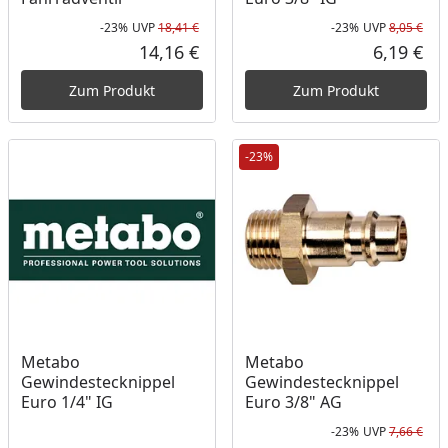
-23%
UVP
18,41 €
-23%
UVP
8,05 €
Rabatt in Prozent
Ursprünglicher Preis
Rab
Urs
14,16 €
6,19 €
Aktueller Preis
Akt
Zum Produkt
Zum Produkt
-23%
Metabo
Metabo
Gewindestecknippel
Gewindestecknippel
Euro 1/4" IG
Euro 3/8" AG
-23%
UVP
7,66 €
Rab
Urs