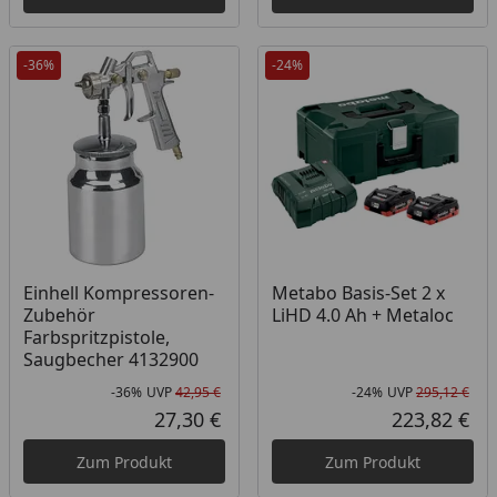
-36%
-24%
Einhell Kompressoren-
Metabo Basis-Set 2 x
Zubehör
LiHD 4.0 Ah + Metaloc
Farbspritzpistole,
Saugbecher 4132900
-36%
UVP
42,95 €
-24%
UVP
295,12 €
Rabatt in Prozent
Ursprünglicher Preis
Rab
Urs
27,30 €
223,82 €
Aktueller Preis
Akt
Zum Produkt
Zum Produkt