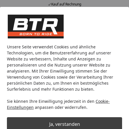
Kauf auf Rechnung
Alle Produkte
Mein Konto
Wunschl
Eink
Hotline
4,85
/ 5
Suchen
Noch 2 Tage und 18 Stunden
Unsere Seite verwendet Cookies und ähnliche
Spare bis zu 35% auf EVOLIFT® Zentralständer
Technologien, um die Benutzererfahrung auf unserer
von BTR!
Website zu verbessern, Inhalte und Anzeigen zu
personalisieren und die Nutzung unserer Website zu
analysieren. Mit Ihrer Einwilligung stimmen Sie der
Reifenmontage
Kompressor
Zubehör
Für Druckluft W
Verwendung von Cookies sowie der Verarbeitung Ihrer
Startseite
persönlichen Daten zu, um Ihnen ein bestmögliches
Zubehör für Druckluft Werkzeuge
Surferlebnis und mehr Funktionen zu bieten.
Sie können Ihre Einwilligung jederzeit in den
Cookie-
Ihre Artikelübersicht
Einstellungen
anpassen oder widerrufen.
Kategorien
Ja, verstanden