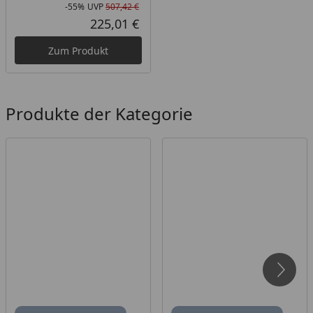
-55%
UVP
507,42 €
Rabatt in Prozent
Ursprünglicher Preis
225,01 €
Aktueller Preis
Zum Produkt
Produkte der Kategorie