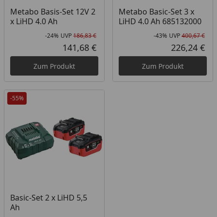
Metabo Basis-Set 12V 2
Metabo Basic-Set 3 x
x LiHD 4.0 Ah
LiHD 4.0 Ah 685132000
-24%
UVP
186,83 €
-43%
UVP
400,67 €
Rabatt in Prozent
Ursprünglicher Preis
Rab
Urs
141,68 €
226,24 €
Aktueller Preis
Akt
Zum Produkt
Zum Produkt
-55%
Basic-Set 2 x LiHD 5,5
Ah