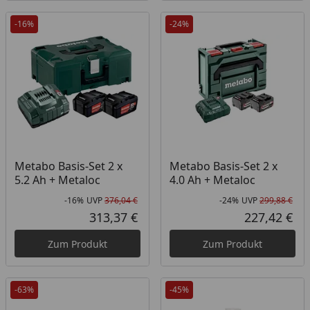
-16%
-24%
Metabo Basis-Set 2 x
Metabo Basis-Set 2 x
5.2 Ah + Metaloc
4.0 Ah + Metaloc
-16%
UVP
376,04 €
-24%
UVP
299,88 €
Rabatt in Prozent
Ursprünglicher Preis
Rab
Urs
313,37 €
227,42 €
Aktueller Preis
Akt
Zum Produkt
Zum Produkt
-63%
-45%