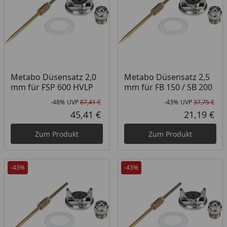
Metabo Düsensatz 2,0
Metabo Düsensatz 2,5
mm für FSP 600 HVLP
mm für FB 150 / SB 200
-48%
UVP
87,41 €
-43%
UVP
37,75 €
Rabatt in Prozent
Ursprünglicher Preis
Rab
Urs
45,41 €
21,19 €
Aktueller Preis
Akt
Zum Produkt
Zum Produkt
-43%
-43%