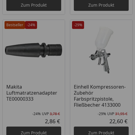
Zum Produkt
Zum Produkt
Bestseller
-24%
-29%
Makita
Einhell Kompressoren-
Luftmatratzenadapter
Zubehör
TE00000333
Farbspritzpistole,
Fließbecher 4133000
-24%
UVP
3,78 €
-29%
UVP
31,95 €
Rabatt in Prozent
Ursprünglicher Preis
Rab
Urs
2,86 €
22,60 €
Aktueller Preis
Akt
Zum Produkt
Zum Produkt