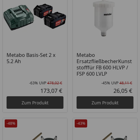
Metabo Basis-Set 2 x
Metabo
5.2 Ah
ErsatzfließbecherKunst
stofffür FB 600 HLVP /
FSP 600 LVLP
-63%
UVP
478,02 €
-45%
UVP
48,11 €
Rabatt in Prozent
Ursprünglicher Preis
Rab
Urs
173,07 €
26,05 €
Aktueller Preis
Akt
Zum Produkt
Zum Produkt
-48%
-43%