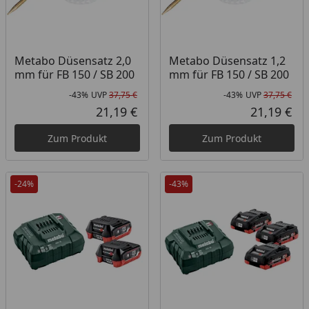
Metabo Düsensatz 2,0
Metabo Düsensatz 1,2
mm für FB 150 / SB 200
mm für FB 150 / SB 200
-43%
UVP
37,75 €
-43%
UVP
37,75 €
Rabatt in Prozent
Ursprünglicher Preis
Rab
Urs
21,19 €
21,19 €
Aktueller Preis
Akt
Zum Produkt
Zum Produkt
-24%
-43%