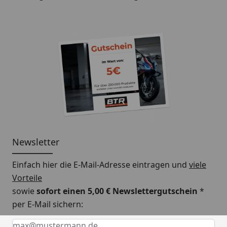
Newsletter
Einfach hier die E-Mail-Adresse eintragen und
viele
Vorteile
sowie
sofort einen 5,00 € Newslettergutschein
*
per E-Mail sichern:
Keine Eingabe erforderlich
Eingabe erforderlich
E-Mail *