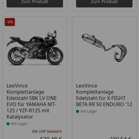
Zum Produkt
Zum Produkt
-6%
Produkt am Lager
Produkt am Lager
LeoVince
LeoVince
Komplettanlage
Komplettanlage
Edelstahl SBK LV ONE
Edelstahl für X-FIGHT
EVO für YAMAHA MT-
BETA RR 50 ENDURO '12
125 / YZF-R125 mit
Am Lager
Katalysator
Am Lager
-6%
UVP
554,60 €
Rabatt in Prozent
Ursprünglicher Preis