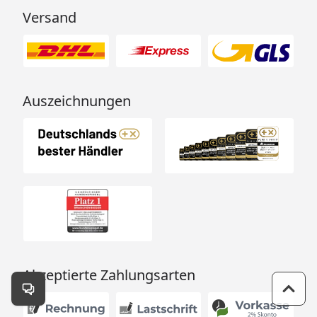
Versand
Auszeichnungen
Akzeptierte Zahlungsarten
Kontakt öffnen
Zum 