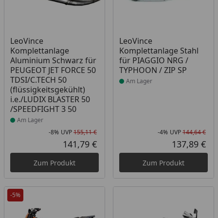
Produkt am Lager
Produkt am Lager
LeoVince
LeoVince
Komplettanlage
Komplettanlage Stahl
Aluminium Schwarz für
für PIAGGIO NRG /
PEUGEOT JET FORCE 50
TYPHOON / ZIP SP
TDSI/C.TECH 50
Am Lager
(flüssigkeitsgekühlt)
i.e./LUDIX BLASTER 50
/SPEEDFIGHT 3 50
Am Lager
-8%
UVP
155,11 €
-4%
UVP
144,64 €
Rabatt in Prozent
Ursprünglicher Preis
Rab
Urs
141,79 €
137,89 €
Aktueller Preis
Akt
Zum Produkt
Zum Produkt
-5%