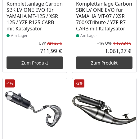
Komplettanlage Carbon
Komplettanlage Carbon
SBK LV ONE EVO für
SBK LV ONE EVO für
YAMAHA MT-125 / XSR
YAMAHA MT-07 / XSR
125 / YZF-R125 CARB
700/XTribute / YZF-R7
mit Katalysator
CARB mit Katalysator
Am Lager
Am Lager
UVP
721,25 €
-4%
UVP
1.107,34 €
Ursprünglicher Preis
Rab
Urs
711,99 €
1.061,27 €
Aktueller Preis
Akt
Zum Produkt
Zum Produkt
-1%
-2%