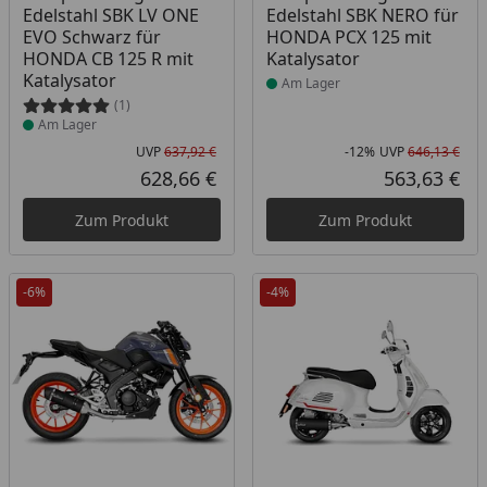
Edelstahl SBK LV ONE
Edelstahl SBK NERO für
EVO Schwarz für
HONDA PCX 125 mit
HONDA CB 125 R mit
Katalysator
Katalysator
Am Lager
(1)
Am Lager
UVP
637,92 €
-12%
UVP
646,13 €
Ursprünglicher Preis
Rab
Urs
628,66 €
563,63 €
Aktueller Preis
Akt
Zum Produkt
Zum Produkt
-6%
-4%