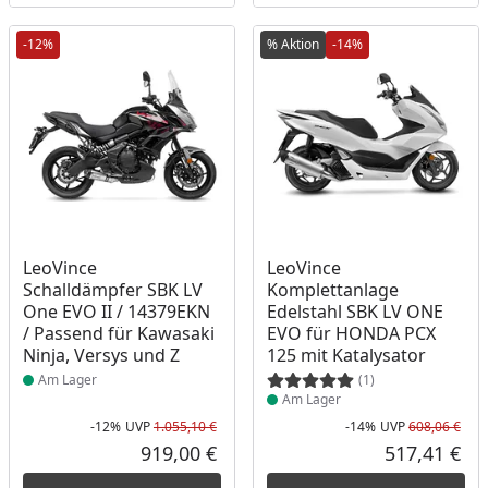
-12%
% Aktion
-14%
Produkt am Lager
Produkt am Lager
LeoVince
LeoVince
Schalldämpfer SBK LV
Komplettanlage
One EVO II / 14379EKN
Edelstahl SBK LV ONE
/ Passend für Kawasaki
EVO für HONDA PCX
Ninja, Versys und Z
125 mit Katalysator
Am Lager
(1)
Am Lager
-12%
UVP
1.055,10 €
-14%
UVP
608,06 €
Rabatt in Prozent
Ursprünglicher Preis
Rab
Urs
919,00 €
517,41 €
Aktueller Preis
Akt