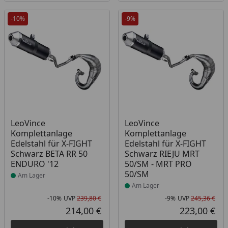
-10%
-9%
Produkt am Lager
Produkt am Lager
LeoVince
LeoVince
Komplettanlage
Komplettanlage
Edelstahl für X-FIGHT
Edelstahl für X-FIGHT
Schwarz BETA RR 50
Schwarz RIEJU MRT
ENDURO '12
50/SM - MRT PRO
50/SM
Am Lager
Am Lager
-10%
UVP
239,80 €
-9%
UVP
245,36 €
Rabatt in Prozent
Ursprünglicher Preis
Rab
Urs
214,00 €
223,00 €
Aktueller Preis
Akt