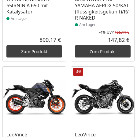
650/NINJA 650 mit
YAMAHA AEROX 50/KAT
Katalysator
(flüssigkeitsgekühlt)/R/
R NAKED
Am Lager
Am Lager
-4%
UVP
155,11 €
Rab
Urs
890,17 €
147,82 €
Aktueller Preis
Akt
Zum Produkt
Zum Produkt
-4%
Produkt am Lager
Produkt am Lager
LeoVince
LeoVince