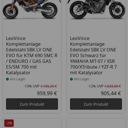
Produkt am Lager
Produkt am Lager
LeoVince
LeoVince
Komplettanlage
Komplettanlage
Edelstahl SBK LV ONE
Edelstahl SBK LV ONE
EVO für KTM 690 SMC R
EVO Schwarz für
/ ENDURO / GAS GAS
YAMAHA MT-07 / XSR
ES/SM 700 mit
700/XTribute / YZF-R 7
Katalysator
mit Katalysator
Am Lager
Am Lager
-13%
UVP
1.105,29 €
-12%
UVP
1.033,58 €
Rabatt in Prozent
Ursprünglicher Preis
Rab
Urs
959,99 €
905,44 €
Aktueller Preis
Akt
Zum Produkt
Zum Produkt
-2%