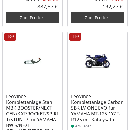
Rabatt in Prozent
Ursprünglicher Preis
Rab
Urs
887,87 €
132,27 €
Aktueller Preis
Akt
Zum Produkt
Zum Produkt
-19%
-11%
Produkt am Lager
Produkt am Lager
LeoVince
LeoVince
Komplettanlage Stahl
Komplettanlage Carbon
MBK BOOSTER/NEXT
SBK LV ONE EVO für
GEN/KAT/ROCKET/SPIRI
YAMAHA MT-125 / YZF-
T/STUNT / für YAMAHA
R125 mit Katalysator
BW'S/NEXT
Am Lager