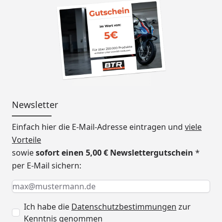
Newsletter
Einfach hier die E-Mail-Adresse eintragen und
viele
Vorteile
sowie
sofort einen 5,00 € Newslettergutschein
*
per E-Mail sichern:
Keine Eingabe erforderlich
Eingabe erforderlich
E-Mail *
Ich habe die
Datenschutzbestimmungen
zur
Kenntnis genommen