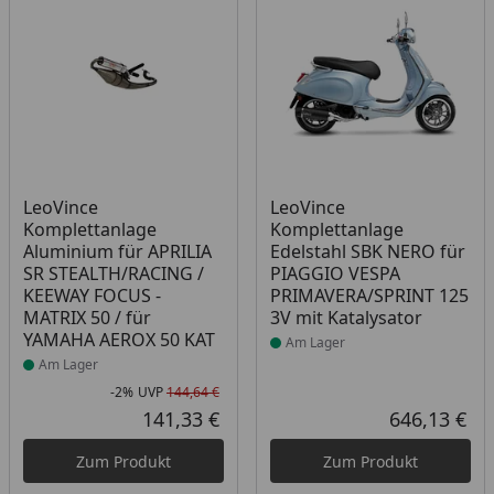
Produkt am Lager
Produkt am Lager
LeoVince
LeoVince
Komplettanlage
Komplettanlage
Aluminium für APRILIA
Edelstahl SBK NERO für
SR STEALTH/RACING /
PIAGGIO VESPA
KEEWAY FOCUS -
PRIMAVERA/SPRINT 125
MATRIX 50 / für
3V mit Katalysator
YAMAHA AEROX 50 KAT
Am Lager
Am Lager
-2%
UVP
144,64 €
Rabatt in Prozent
Ursprünglicher Preis
141,33 €
646,13 €
Aktueller Preis
Akt
Zum Produkt
Zum Produkt