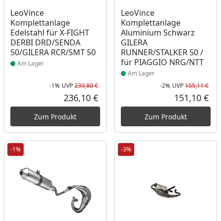
Produkt am Lager
Produkt am Lager
LeoVince
LeoVince
Komplettanlage
Komplettanlage
Edelstahl für X-FIGHT
Aluminium Schwarz
DERBI DRD/SENDA
GILERA
50/GILERA RCR/SMT 50
RUNNER/STALKER 50 /
für PIAGGIO NRG/NTT
Am Lager
Am Lager
-1%
UVP
239,80 €
-2%
UVP
155,11 €
Rabatt in Prozent
Ursprünglicher Preis
Rab
Urs
236,10 €
151,10 €
Aktueller Preis
Akt
Zum Produkt
Zum Produkt
-1%
-3%