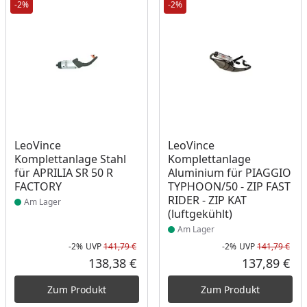
-2%
-2%
Produkt am Lager
Produkt am Lager
LeoVince
LeoVince
Komplettanlage Stahl
Komplettanlage
für APRILIA SR 50 R
Aluminium für PIAGGIO
FACTORY
TYPHOON/50 - ZIP FAST
RIDER - ZIP KAT
Am Lager
(luftgekühlt)
Am Lager
-2%
UVP
141,79 €
-2%
UVP
141,79 €
Rabatt in Prozent
Ursprünglicher Preis
Rab
Urs
138,38 €
137,89 €
Aktueller Preis
Akt
Zum Produkt
Zum Produkt