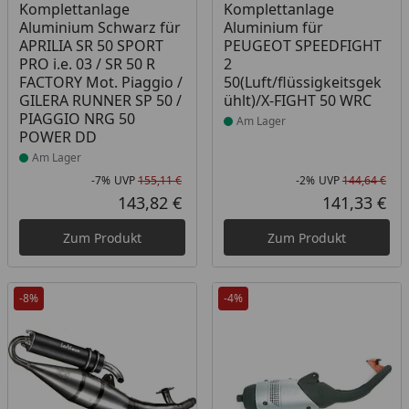
Komplettanlage
Komplettanlage
Aluminium Schwarz für
Aluminium für
APRILIA SR 50 SPORT
PEUGEOT SPEEDFIGHT
PRO i.e. 03 / SR 50 R
2
FACTORY Mot. Piaggio /
50(Luft/flüssigkeitsgek
GILERA RUNNER SP 50 /
ühlt)/X-FIGHT 50 WRC
PIAGGIO NRG 50
Am Lager
POWER DD
Am Lager
-7%
UVP
155,11 €
-2%
UVP
144,64 €
Rabatt in Prozent
Ursprünglicher Preis
Rab
Urs
143,82 €
141,33 €
Aktueller Preis
Akt
Zum Produkt
Zum Produkt
-8%
-4%