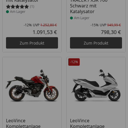
mit Katalysator
TRACER / XSR 700
Schwarz mit
(1)
Katalysator
Am Lager
Am Lager
-12%
UVP
1.252,80 €
-15%
UVP
949,99 €
Rabatt in Prozent
Ursprünglicher Preis
Rab
Urs
1.091,53 €
798,30 €
Aktueller Preis
Akt
Zum Produkt
Zum Produkt
-12%
Produkt am Lager
Produkt am Lager
LeoVince
LeoVince
Komplettanlage
Komplettanlage