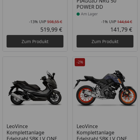
PIAGGIO NRG 50
POWER DD
Am Lager
-13%
UVP
598,55 €
-1%
UVP
144,64 €
Rabatt in Prozent
Ursprünglicher Preis
Rab
Urs
519,99 €
141,79 €
Aktueller Preis
Akt
Zum Produkt
Zum Produkt
-2%
Produkt am Lager
Produkt am Lager
LeoVince
LeoVince
Komplettanlage
Komplettanlage
Edelstahl SBK LV ONE
Edelstahl SBK LV ONE