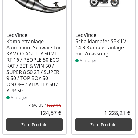
Produkt am Lager
Produkt am Lager
LeoVince
LeoVince
Komplettanlage
Schalldämpfer SBK LV-
Aluminium Schwarz für
14 R Komplettanlage
KYMCO AGILITY 50 2T
mit Zulassung
RT 16 / PEOPLE 50 ECO
Am Lager
KAT / BET & WIN 50 /
SUPER 8 50 2T / SUPER
9 50 / TOP BOY 50
ON.OFF / VITALITY 50 /
YUP 50
Am Lager
-19%
UVP
155,11 €
Rabatt in Prozent
Ursprünglicher Preis
124,57 €
1.228,21 €
Aktueller Preis
Akt
Zum Produkt
Zum Produkt