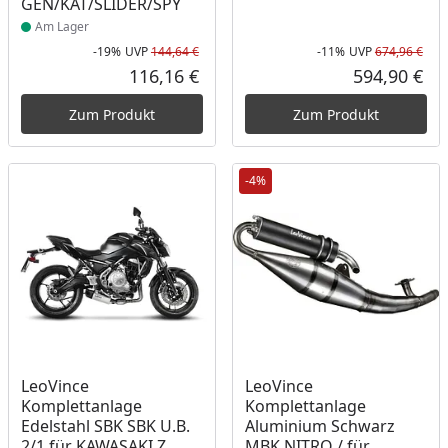
GEN/KAT/SLIDER/SPY
Am Lager
-19%
UVP
144,64 €
-11%
UVP
674,96 €
Rabatt in Prozent
Ursprünglicher Preis
Rab
Urs
116,16 €
594,90 €
Aktueller Preis
Akt
Zum Produkt
Zum Produkt
-4%
Produkt am Lager
Produkt am Lager
LeoVince
LeoVince
Komplettanlage
Komplettanlage
Edelstahl SBK SBK U.B.
Aluminium Schwarz
2/1 für KAWASAKI Z
MBK NITRO / für