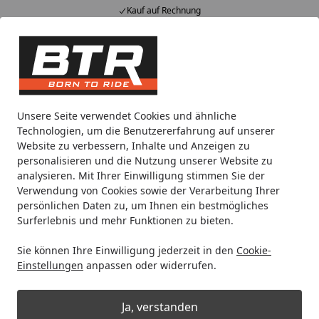
Kauf auf Rechnung
Alle Produkte
Mein Konto
Wunschl
Eink
Hotline
4,85
/ 5
Suchen
Noch 1 Tag und 14 Stunden
Unsere Seite verwendet Cookies und ähnliche
Spare bis zu 35% auf EVOLIFT® Zentralständer
Technologien, um die Benutzererfahrung auf unserer
von BTR!
Website zu verbessern, Inhalte und Anzeigen zu
personalisieren und die Nutzung unserer Website zu
analysieren. Mit Ihrer Einwilligung stimmen Sie der
LeoVince
Auspuffanlage
Verwendung von Cookies sowie der Verarbeitung Ihrer
Startseite
persönlichen Daten zu, um Ihnen ein bestmögliches
LeoVince Auspuffanlage
Surferlebnis und mehr Funktionen zu bieten.
Sie können Ihre Einwilligung jederzeit in den
Cookie-
Ihre Artikelübersicht
Einstellungen
anpassen oder widerrufen.
Kategorien
Ja, verstanden