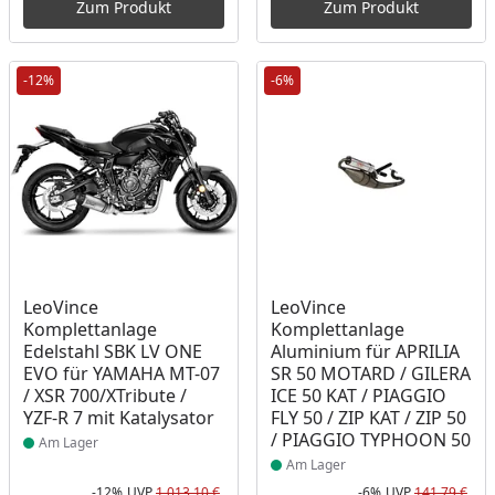
Zum Produkt
Zum Produkt
-12%
-6%
Produkt am Lager
Produkt am Lager
LeoVince
LeoVince
Komplettanlage
Komplettanlage
Edelstahl SBK LV ONE
Aluminium für APRILIA
EVO für YAMAHA MT-07
SR 50 MOTARD / GILERA
/ XSR 700/XTribute /
ICE 50 KAT / PIAGGIO
YZF-R 7 mit Katalysator
FLY 50 / ZIP KAT / ZIP 50
/ PIAGGIO TYPHOON 50
Am Lager
Am Lager
-12%
UVP
1.013,10 €
-6%
UVP
141,79 €