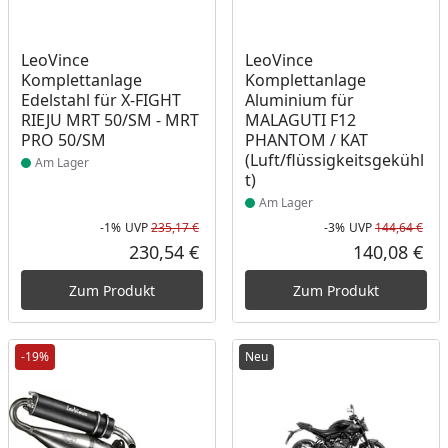
Produkt am Lager
Produkt am Lager
LeoVince
LeoVince
Komplettanlage
Komplettanlage
Edelstahl für X-FIGHT
Aluminium für
RIEJU MRT 50/SM - MRT
MALAGUTI F12
PRO 50/SM
PHANTOM / KAT
(Luft/flüssigkeitsgekühl
Am Lager
t)
Am Lager
-1%
UVP
235,17 €
-3%
UVP
144,64 €
Rabatt in Prozent
Ursprünglicher Preis
Rab
Urs
230,54 €
140,08 €
Aktueller Preis
Akt
Zum Produkt
Zum Produkt
-19%
Neu