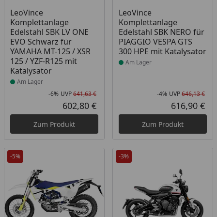
Produkt am Lager
Produkt am Lager
LeoVince
LeoVince
Komplettanlage
Komplettanlage
Edelstahl SBK LV ONE
Edelstahl SBK NERO für
EVO Schwarz für
PIAGGIO VESPA GTS
YAMAHA MT-125 / XSR
300 HPE mit Katalysator
125 / YZF-R125 mit
Am Lager
Katalysator
Am Lager
-6%
UVP
641,63 €
-4%
UVP
646,13 €
Rabatt in Prozent
Ursprünglicher Preis
Rab
Urs
602,80 €
616,90 €
Aktueller Preis
Akt
Zum Produkt
Zum Produkt
-5%
-3%