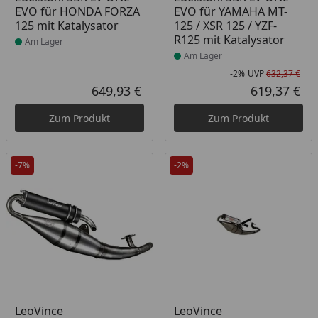
EVO für HONDA FORZA
EVO für YAMAHA MT-
125 mit Katalysator
125 / XSR 125 / YZF-
R125 mit Katalysator
Am Lager
Am Lager
-2%
UVP
632,37 €
Rab
Urs
649,93 €
619,37 €
Aktueller Preis
Akt
Zum Produkt
Zum Produkt
-7%
-2%
Produkt am Lager
Produkt am Lager
LeoVince
LeoVince