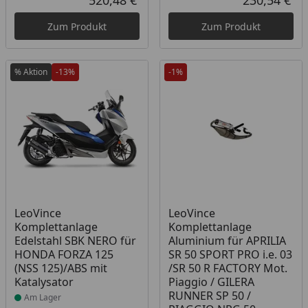
520,48 €
230,54 €
Aktueller Preis
Akt
Zum Produkt
Zum Produkt
% Aktion
-13%
-1%
Produkt am Lager
Produkt am Lager
LeoVince
LeoVince
Komplettanlage
Komplettanlage
Edelstahl SBK NERO für
Aluminium für APRILIA
HONDA FORZA 125
SR 50 SPORT PRO i.e. 03
(NSS 125)/ABS mit
/SR 50 R FACTORY Mot.
Katalysator
Piaggio / GILERA
RUNNER SP 50 /
Am Lager