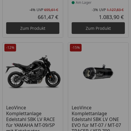
Am Lager
-4%
UVP
695,61 €
-3%
UVP
1.127,83 €
Rabatt in Prozent
Ursprünglicher Preis
Rab
Urs
661,47 €
1.083,90 €
Aktueller Preis
Akt
Zum Produkt
Zum Produkt
-12%
-15%
Produkt am Lager
Produkt am Lager
LeoVince
LeoVince
Komplettanlage
Komplettanlage
Edelstahl SBK LV RACE
Edelstahl SBK LV ONE
für YAMAHA MT-09/SP
EVO für MT-07 / MT-07