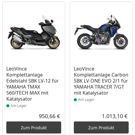
Produkt am Lager
Produkt am Lager
LeoVince
LeoVince
Komplettanlage
Komplettanlage Carbon
Edelstahl SBK LV-12 für
SBK LV ONE EVO 2/1 für
YAMAHA TMAX
YAMAHA TRACER 7/GT
560/TECH MAX mit
mit Katalysator
Katalysator
Am Lager
Am Lager
950,66 €
1.013,10 €
Aktueller Preis
Akt
Zum Produkt
Zum Produkt