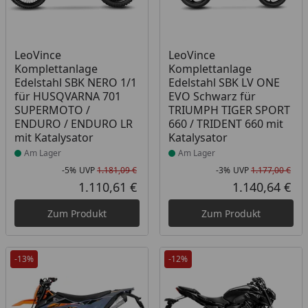
Produkt am Lager
Produkt am Lager
LeoVince
LeoVince
Komplettanlage
Komplettanlage
Edelstahl SBK NERO 1/1
Edelstahl SBK LV ONE
für HUSQVARNA 701
EVO Schwarz für
SUPERMOTO /
TRIUMPH TIGER SPORT
ENDURO / ENDURO LR
660 / TRIDENT 660 mit
mit Katalysator
Katalysator
Am Lager
Am Lager
-5%
UVP
1.181,09 €
-3%
UVP
1.177,00 €
Rabatt in Prozent
Ursprünglicher Preis
Rab
Urs
1.110,61 €
1.140,64 €
Aktueller Preis
Akt
Zum Produkt
Zum Produkt
-13%
-12%