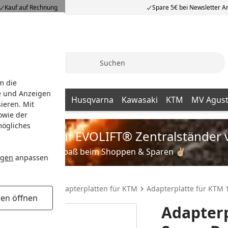
Kauf auf Rechnung
Spare 5€ bei Newsletter 
Suche
m die
e und Anzeigen
GASGAS
Honda
Husqvarna
Kawasaki
KTM
MV Agus
ieren. Mit
owie der
mögliches
is zu 35% auf EVOLIFT® Zentralständer 
Viel Spaß beim Shoppen & Sparen ✌🏼
ngen
anpassen
Zentralständer Adapterplatten für KTM
Adapterplatte für KTM 
gen öffnen
Adapterp