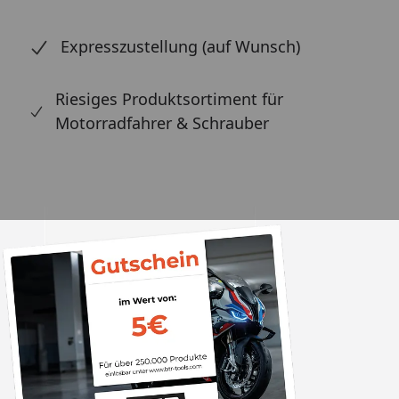
Expresszustellung (auf Wunsch)
Riesiges Produktsortiment für
Motorradfahrer & Schrauber