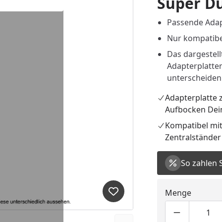
Super Du
Passende Adap
Nur kompatibe
Das dargestellt
Adapterplatte
unterscheiden 
Adapterplatte
Aufbocken Dei
Kompatibel mi
Zentralstände
So zahlen 
Menge
Produkt zur Wunschliste hi
Produktmen
Pro