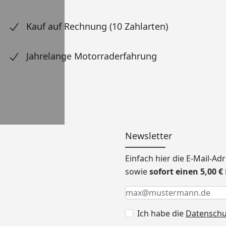
Kauf auf Rechnung (10 Zahlarten)
Jahrelange Motorraderfahrung
Newsletter
Einfach hier die E-Mail-A
sowie
sofort einen 5,00 
Keine Eingabe erforderlic
Eingabe erforderlich
E-Mail *
Ich habe die
Datensch