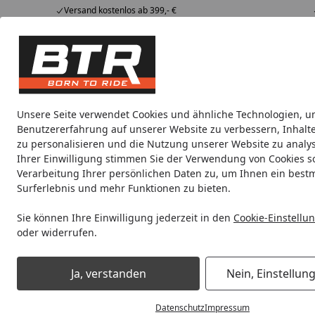
Versand kostenlos ab 399,- €
Hotline
07051 / 9 222 5959
4,85
/ 5
Mi-Fr. 8-12 Uhr
2.006 Bewertungen
Tipps &
BTR
Alle Produkte
Marken
Alle Produkte
Tricks
Produktwelt
Unsere Seite verwendet Cookies und ähnliche Technologien, u
Benutzererfahrung auf unserer Website zu verbessern, Inhalt
Zentralständer
Aprilia
BMW
BRABUS
Ducati
zu personalisieren und die Nutzung unserer Website zu analys
Ihrer Einwilligung stimmen Sie der Verwendung von Cookies s
Verarbeitung Ihrer persönlichen Daten zu, um Ihnen ein best
Noch 2 Tage und 14 Stunden
Spare b
Surferlebnis und mehr Funktionen zu bieten.
Sie können Ihre Einwilligung jederzeit in den
Cookie-Einstellu
oder widerrufen.
Zentralständer EVOLIFT®
Zentralständer Adapterplatten
Ja, verstanden
Nein, Einstellun
Startseite
Datenschutz
Impressum