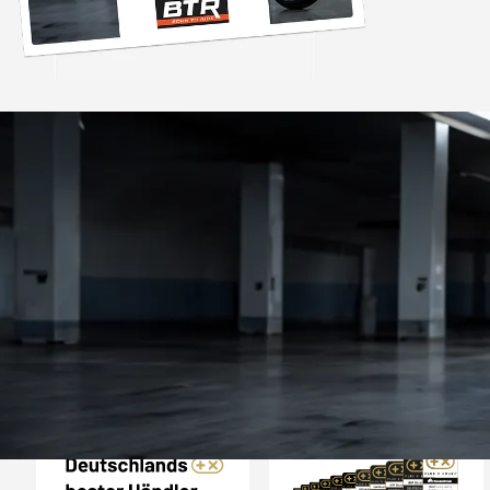
Trusted Shops
„Gute Ware schnell
super immer w
4,85
/ 5
04.08.202
2.006 Bewertungen
Auszeichnungen