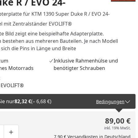
ke R / EVO 24-
terplatte für KTM 1390 Super Duke R / EVO 24-
l mit Zentralständer EVOLIFT®
e Bild zeigt eine beispielhafte Adapterplatte.
n bestehen aus mehreren Bauteilen. Je nach Modell
sich die Pins in Länge und Breite
 zum
Inklusive Rahmenhülse und
nes Motorrads
benötigter Schrauben
t
r EVOLIFT®
Sie nur
82,32 €
(– 6,68 €)
Bedingungen
89,00 €
nzufügen
inkl. 19% MwSt.
ge um eins verringern
duktmenge manuell eingeben
Produktmenge um eins erhöhen
7,90 € Versandkosten in Deutschland