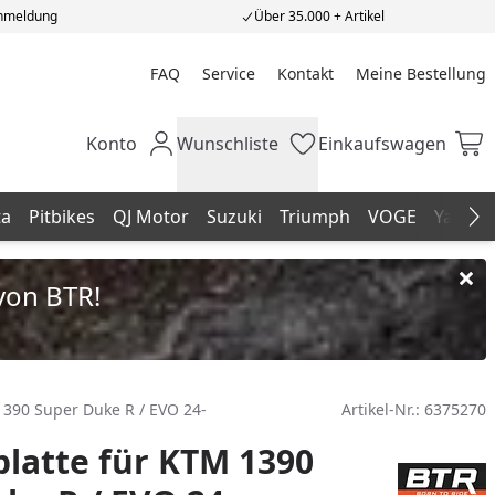
Anmeldung
Über 35.000 + Artikel
FAQ
Service
Kontakt
Meine Bestellung
Meine Bestellung
Konto
Wunschliste
Einkaufswagen
Mein Konto
Wunschliste
Einkaufswagen
ta
Pitbikes
QJ Motor
Suzuki
Triumph
VOGE
Yamah
Na
von BTR!
1390 Super Duke R / EVO 24-
Artikel-Nr.:
6375270
latte für KTM 1390