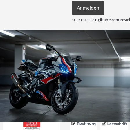
Anmelden
*Der Gutschein gilt ab einem Bestel
Versand
e Lieferung
ieder.“
6
Akzeptierte Zahlungsa