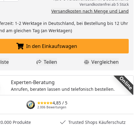
Versandkostenfrei ab 5 Stück
Versandkosten nach Menge und Land
ferzeit: 1-2 Werktage in Deutschland, bei Bestellung bis 12 Uhr
and am gleichen Tag (an Werktagen)
In den Einkaufswagen
In den Einkaufswagen legen
iste
Teilen
Vergleichen
dukt zur Wunschliste hinzufügen
Teilen
Produkt Vergle
Online
Experten-Beratung
Anrufen, beraten lassen und telefonisch bestellen.
4,85
/ 5
2.006 Bewertungen
0.000 Produkte
Trusted Shops Käuferschutz