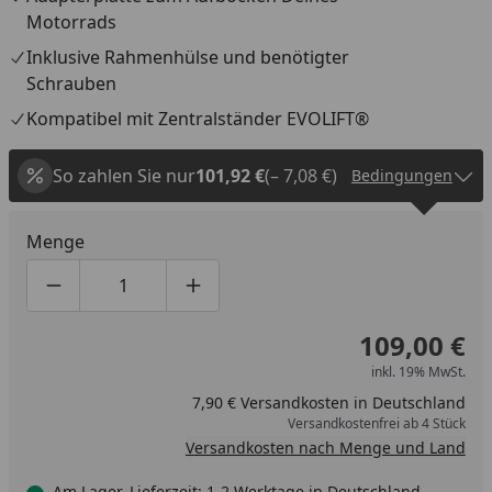
Motorrads
Inklusive Rahmenhülse und benötigter
Schrauben
Kompatibel mit Zentralständer EVOLIFT®
So zahlen Sie nur
101,92 €
(– 7,08 €)
Bedingungen
Menge
Produktmenge um eins verringern
Produktmenge manuell eingeben
Produktmenge um eins erhöhen
109,00 €
inkl. 19% MwSt.
7,90 € Versandkosten in Deutschland
Versandkostenfrei ab 4 Stück
Versandkosten nach Menge und Land
Am Lager, Lieferzeit: 1-2 Werktage in Deutschland