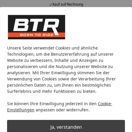
Kauf auf Rechnung
Alle Produkte
Mein Konto
Wunschl
Eink
Hotline
4,85
/ 5
Suchen
Zentralständer EVOLIFT®
Zentralständer Adapterplatten
Unsere Seite verwendet Cookies und ähnliche
Startseite
Technologien, um die Benutzererfahrung auf unserer
Adapterplatte für Aprilia Tuono
Website zu verbessern, Inhalte und Anzeigen zu
1000 R 06-11
personalisieren und die Nutzung unserer Website zu
analysieren. Mit Ihrer Einwilligung stimmen Sie der
Verwendung von Cookies sowie der Verarbeitung Ihrer
persönlichen Daten zu, um Ihnen ein bestmögliches
Surferlebnis und mehr Funktionen zu bieten.
Sie können Ihre Einwilligung jederzeit in den
Cookie-
Einstellungen
anpassen oder widerrufen.
Ja, verstanden