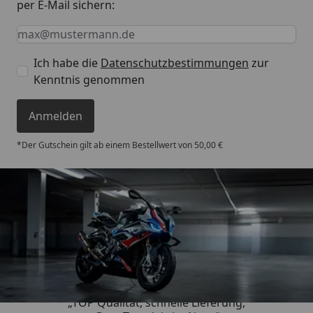
per E-Mail sichern:
Keine Eingabe erforderlich
Eingabe erforderlich
E-Mail *
Ich habe die
Datenschutzbestimmungen
zur
Kenntnis genommen
Anmelden
*Der Gutschein gilt ab einem Bestellwert von 50,00 €
Trusted Shops
4,85
/ 5
„TOP Qualität, schnelle Lieferung,