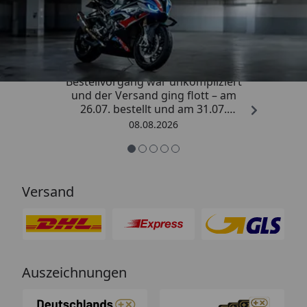
Trusted Shops
4,85
/ 5
„Sehr zufriedener Kauf! Der
Bestellvorgang war unkompliziert
und der Versand ging flott – am
26.07. bestellt und am 31.07.
geliefert. Die Abdeckplane
08.08.2026
entspricht genau der
Beschreibung und schützt
hervorragend. Absolute
Empfehlung!“
Versand
Auszeichnungen