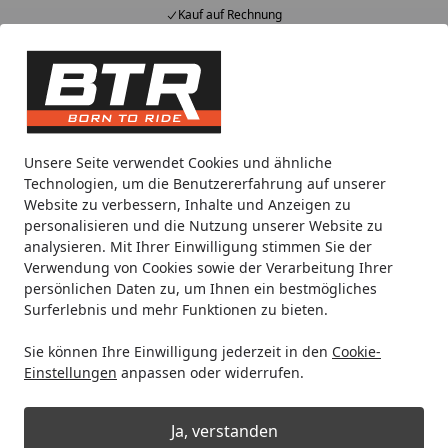
Kauf auf Rechnung
Alle Produkte
Mein Konto
Wunschl
Eink
Hotline
4,85
/ 5
Suchen
Noch 3 Stunden und 10 Minuten
Unsere Seite verwendet Cookies und ähnliche
Spare bis zu 35% auf EVOLIFT® Zentralständer
Technologien, um die Benutzererfahrung auf unserer
von BTR!
Website zu verbessern, Inhalte und Anzeigen zu
personalisieren und die Nutzung unserer Website zu
analysieren. Mit Ihrer Einwilligung stimmen Sie der
Zentralständer EVOLIFT®
Zentralständer Adapterplatten
Verwendung von Cookies sowie der Verarbeitung Ihrer
Startseite
persönlichen Daten zu, um Ihnen ein bestmögliches
Adapterplatte für Aprilia SMV 1200
Surferlebnis und mehr Funktionen zu bieten.
Dorsoduro 11-17
Sie können Ihre Einwilligung jederzeit in den
Cookie-
Einstellungen
anpassen oder widerrufen.
Ja, verstanden