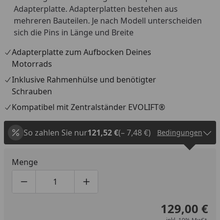
Adapterplatte. Adapterplatten bestehen aus
mehreren Bauteilen. Je nach Modell unterscheiden
sich die Pins in Länge und Breite
Adapterplatte zum Aufbocken Deines
Motorrads
Inklusive Rahmenhülse und benötigter
Schrauben
Kompatibel mit Zentralständer EVOLIFT®
So zahlen Sie nur
121,52 €
(– 7,48 €)
Bedingungen
Menge
Produktmenge um eins verringern
Produktmenge manuell eingeben
Produktmenge um eins erhöhen
129,00 €