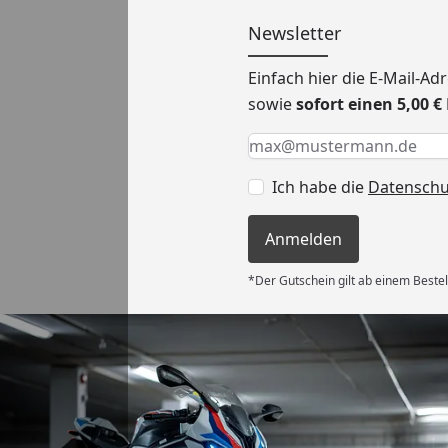
Newsletter
Einfach hier die E-Mail-A
sowie
sofort einen 5,00 
Keine Eingabe erforderlic
Eingabe erforderlich
E-Mail *
Ich habe die
Datensch
Anmelden
*Der Gutschein gilt ab einem Bestel
Versand
e Lieferung