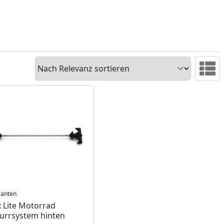
Sortieren
Ansicht 
ianten
x Lite Motorrad
urrsystem hinten