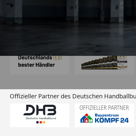
super immer w
4,85
/ 5
04.08.202
2.006 Bewertungen
Auszeichnungen
Offizieller Partner des Deutschen Handballb