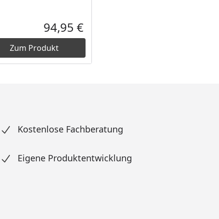
Prozent
cher Preis
94,95 €
reis
Aktueller Preis
Zum Produkt
Kostenlose Fachberatung
Eigene Produktentwicklung