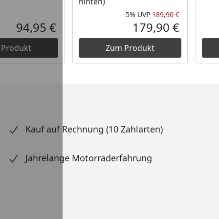
hinten)
-5%
UVP
189,90 €
Rabatt in 
Ursprüngli
94,95 €
179,90 €
Aktueller Preis
Aktueller P
 Produkt
Zum Produkt
Kauf auf Rechnung (10 Zahlarten)
Jahrelange Motorraderfahrung