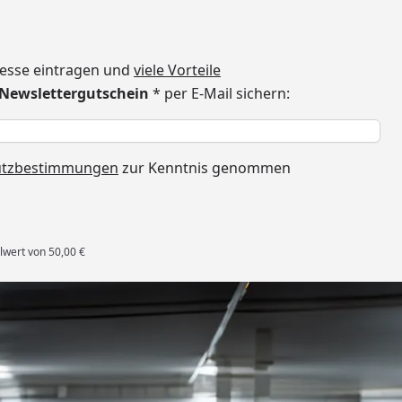
dresse eintragen und
viele Vorteile
€ Newslettergutschein
* per E-Mail sichern:
h
utzbestimmungen
zur Kenntnis genommen
lwert von 50,00 €