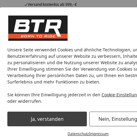
Versand kostenlos ab 399,- €
Hotline
07051 / 9 222 5959
4,85
/ 5
Mi-Fr. 8-12 Uhr
2.006 Bewertungen
Tipps &
BTR
Alle Produkte
Marken
Alle Produkte
Tricks
Produktwelt
Unsere Seite verwendet Cookies und ähnliche Technologien, u
Benutzererfahrung auf unserer Website zu verbessern, Inhalt
Transport
AXfix
AXfix Light
AXfix Lite
Antirut
zu personalisieren und die Nutzung unserer Website zu analys
Ihrer Einwilligung stimmen Sie der Verwendung von Cookies s
Verarbeitung Ihrer persönlichen Daten zu, um Ihnen ein best
Noch 2 Tage und 22 Stunden
Spare b
Surferlebnis und mehr Funktionen zu bieten.
Sie können Ihre Einwilligung jederzeit in den
Cookie-Einstellu
oder widerrufen.
Transport
AXfix Lite
Startseite
AXfix Lite
Ja, verstanden
Nein, Einstellun
Datenschutz
Impressum