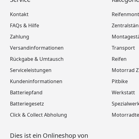
Kontakt
Reifenmon
FAQs & Hilfe
Zentralstä
Zahlung
Montagest
Versandinformationen
Transport
Rückgabe & Umtausch
Reifen
Serviceleistungen
Motorrad 
Kundeninformationen
Pitbike
Batteriepfand
Werkstatt
Batteriegesetz
Spezialwer
Click & Collect Abholung
Motorradtei
Dies ist ein Onlineshop von