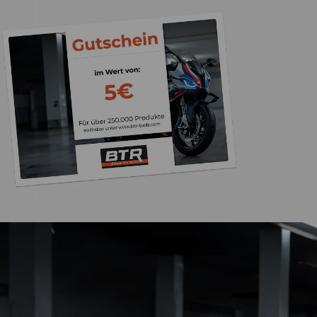
Trusted Shops
„Gute Ware schnell