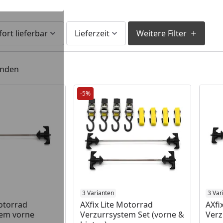
fort lieferbar
Lieferzeit
Weitere Filter
unden
-5%
 Lager
3 Varianten
3 Var
Motorrad
AXfix Lite Motorrad
AXfi
tem vorne
Verzurrsystem Set (vorne &
Verz