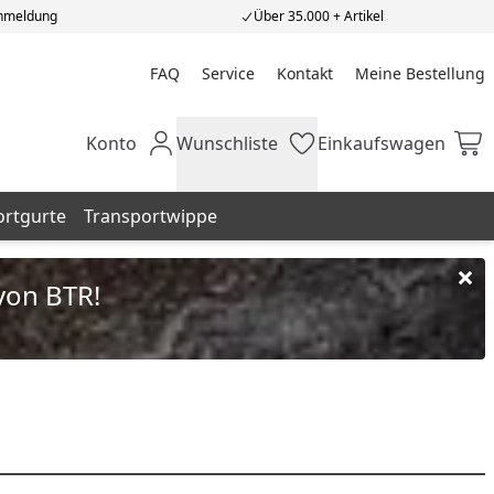
Anmeldung
Über 35.000 + Artikel
FAQ
Service
Kontakt
Meine Bestellung
Meine Bestellung
Konto
Wunschliste
Einkaufswagen
Mein Konto
Wunschliste
Einkaufswagen
ortgurte
Transportwippe
von BTR!