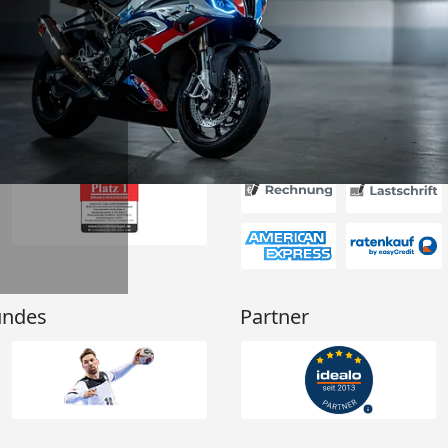
ieder.“
6
Akzeptierte Zahlungsa
undes
Partner