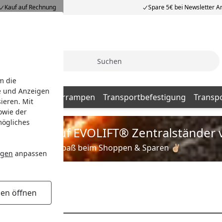
Kauf auf Rechnung
Spare 5€ bei Newsletter 
Suche
m die
e und Anzeigen
schmatte
Auffahrrampen
Transportbefestigung
Transp
ieren. Mit
owie der
mögliches
is zu 35% auf EVOLIFT® Zentralständer 
Viel Spaß beim Shoppen & Sparen ✌🏼
ngen
anpassen
gen öffnen