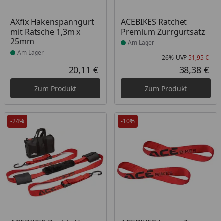
Produkt am Lager
Produkt am Lager
AXfix Hakenspanngurt
ACEBIKES Ratchet
mit Ratsche 1,3m x
Premium Zurrgurtsatz
25mm
Am Lager
Am Lager
-26%
UVP
51,95 €
Rab
Urs
20,11 €
38,38 €
Aktueller Preis
Akt
Zum Produkt
Zum Produkt
-24%
-10%