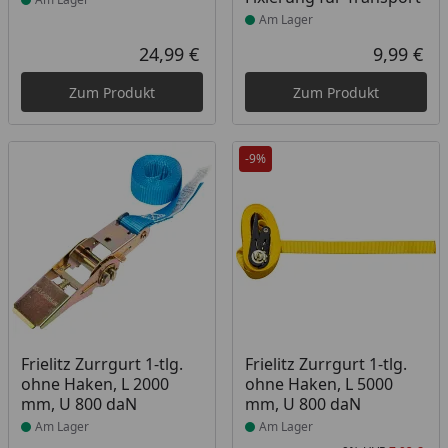
Am Lager
24,99 €
9,99 €
Aktueller Preis
Akt
Zum Produkt
Zum Produkt
-9%
Produkt am Lager
Produkt am Lager
Frielitz Zurrgurt 1-tlg.
Frielitz Zurrgurt 1-tlg.
ohne Haken, L 2000
ohne Haken, L 5000
mm, U 800 daN
mm, U 800 daN
Am Lager
Am Lager