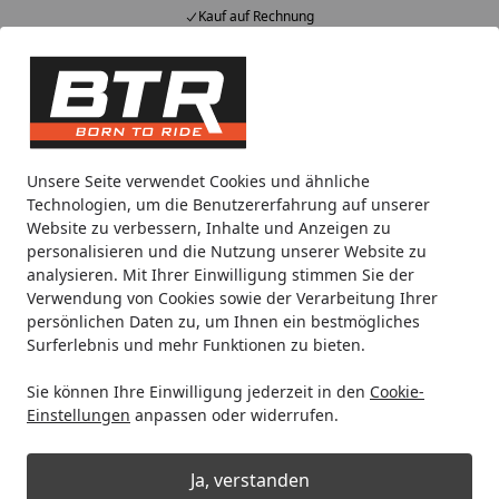
Spare 5€ bei Newsletter Anmel
Alle Produkte
Mein Konto
Wunschl
Eink
Hotline
4,85
/ 5
Suchen
Transport
Transportgurte
Unsere Seite verwendet Cookies und ähnliche
Startseite
Technologien, um die Benutzererfahrung auf unserer
Transportgurte
Website zu verbessern, Inhalte und Anzeigen zu
personalisieren und die Nutzung unserer Website zu
analysieren. Mit Ihrer Einwilligung stimmen Sie der
Wählen Sie Ihre Wunschkategorie
Verwendung von Cookies sowie der Verarbeitung Ihrer
persönlichen Daten zu, um Ihnen ein bestmögliches
Surferlebnis und mehr Funktionen zu bieten.
Sie können Ihre Einwilligung jederzeit in den
Cookie-
Einstellungen
anpassen oder widerrufen.
Ja, verstanden