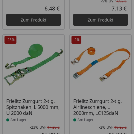
-9%
UVP
7,92 €
Rab
Urs
6,48 €
7,13 €
Aktueller Preis
Akt
Zum Produkt
Zum Produkt
-23%
-2%
Produkt am Lager
Produkt am Lager
Frielitz Zurrgurt 2-tlg.
Frielitz Zurrgurt 2-tlg.
Spitzhaken, L 5000 mm,
Airlineschiene, L
U 2000 daN
2000mm, LC125daN
Am Lager
Am Lager
-23%
UVP
17,39 €
-2%
UVP
19,85 €
Rabatt in Prozent
Ursprünglicher Preis
Rab
Urs