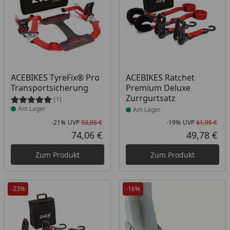
Produkt am Lager
Produkt am Lager
ACEBIKES TyreFix® Pro
ACEBIKES Ratchet
Transportsicherung
Premium Deluxe
Zurrgurtsatz
(1)
Am Lager
Am Lager
-21%
UVP
93,95 €
-19%
UVP
61,95 €
Rabatt in Prozent
Ursprünglicher Preis
Rab
Urs
74,06 €
49,78 €
Aktueller Preis
Akt
Zum Produkt
Zum Produkt
-23%
-16%