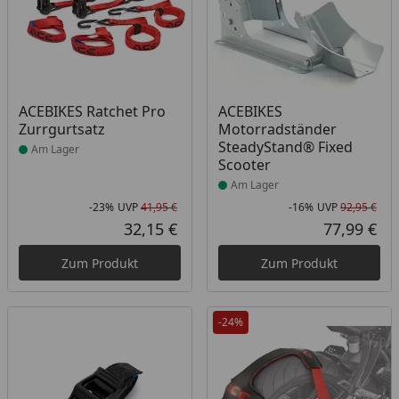
Produkt am Lager
Produkt am Lager
ACEBIKES Ratchet Pro
ACEBIKES
Zurrgurtsatz
Motorradständer
SteadyStand® Fixed
Am Lager
Scooter
Am Lager
-23%
UVP
41,95 €
-16%
UVP
92,95 €
Rabatt in Prozent
Ursprünglicher Preis
Rab
Urs
32,15 €
77,99 €
Aktueller Preis
Akt
Zum Produkt
Zum Produkt
-24%