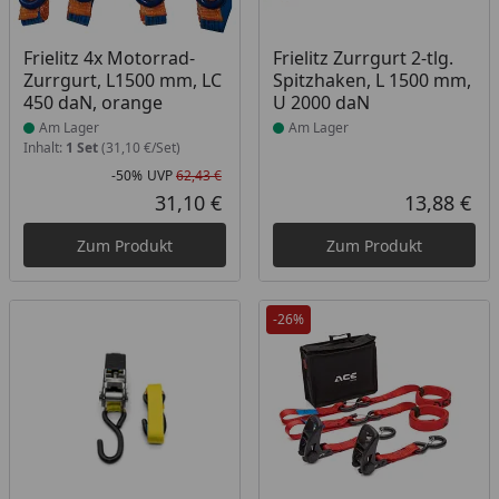
Produkt am Lager
Produkt am Lager
Frielitz 4x Motorrad-
Frielitz Zurrgurt 2-tlg.
Zurrgurt, L1500 mm, LC
Spitzhaken, L 1500 mm,
450 daN, orange
U 2000 daN
Am Lager
Am Lager
Inhalt:
1 Set
(31,10 €/Set)
-50%
UVP
62,43 €
Rabatt in Prozent
Ursprünglicher Preis
31,10 €
13,88 €
Aktueller Preis
Akt
Zum Produkt
Zum Produkt
-26%