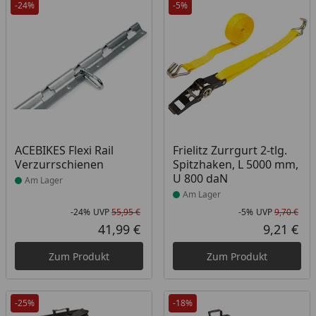
-24%
-5%
Produkt am Lager
Produkt am Lager
ACEBIKES Flexi Rail
Frielitz Zurrgurt 2-tlg.
Verzurrschienen
Spitzhaken, L 5000 mm,
U 800 daN
Am Lager
Am Lager
-24%
UVP
55,95 €
-5%
UVP
9,70 €
Rabatt in Prozent
Ursprünglicher Preis
Rab
Urs
41,99 €
9,21 €
Aktueller Preis
Akt
Zum Produkt
Zum Produkt
-25%
-18%