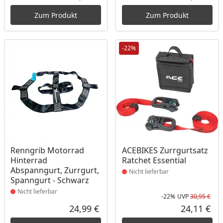
Aktueller Preis
Akt
Zum Produkt
Zum Produkt
-22%
Produkt nicht lieferbar
Produkt nicht lieferbar
Renngrib Motorrad
ACEBIKES Zurrgurtsatz
Hinterrad
Ratchet Essential
Abspanngurt, Zurrgurt,
Nicht lieferbar
Spanngurt - Schwarz
Nicht lieferbar
-22%
UVP
30,95 €
Rab
Urs
24,99 €
24,11 €
Aktueller Preis
Akt