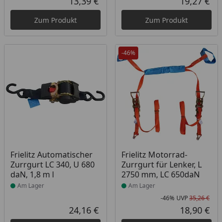
13,39 €
19,27 €
Aktueller Preis
Akt
Zum Produkt
Zum Produkt
-46%
Produkt am Lager
Produkt am Lager
Frielitz Automatischer
Frielitz Motorrad-
Zurrgurt LC 340, U 680
Zurrgurt für Lenker, L
daN, 1,8 m l
2750 mm, LC 650daN
Am Lager
Am Lager
-46%
UVP
35,26 €
Rab
Urs
24,16 €
18,90 €
Aktueller Preis
Akt