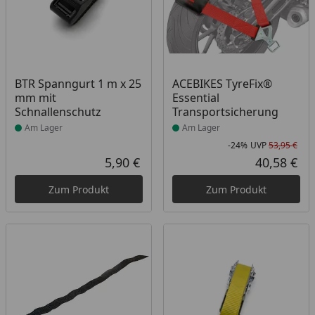
Produkt am Lager
Produkt am Lager
BTR Spanngurt 1 m x 25
ACEBIKES TyreFix®
mm mit
Essential
Schnallenschutz
Transportsicherung
Am Lager
Am Lager
-24%
UVP
53,95 €
Rab
Urs
5,90 €
40,58 €
Aktueller Preis
Akt
Zum Produkt
Zum Produkt