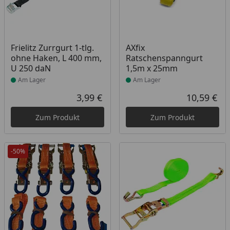
Produkt am Lager
Produkt am Lager
Frielitz Zurrgurt 1-tlg.
AXfix
ohne Haken, L 400 mm,
Ratschenspanngurt
U 250 daN
1,5m x 25mm
Am Lager
Am Lager
3,99 €
10,59 €
Aktueller Preis
Akt
Zum Produkt
Zum Produkt
-50%