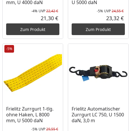
mm, U 4000 daN
U 5000 daN
-4%
UVP
22,42 €
-5%
UVP
24,55 €
Rabatt in Prozent
Ursprünglicher Preis
Rab
Urs
21,30 €
23,32 €
Aktueller Preis
Akt
Zum Produkt
Zum Produkt
-5%
Frielitz Zurrgurt 1-tlg.
Frielitz Automatischer
ohne Haken, L 8000
Zurrgurt LC 750, U 1500
mm, U 5000 daN
daN, 3,0 m
-5%
UVP
29,55 €