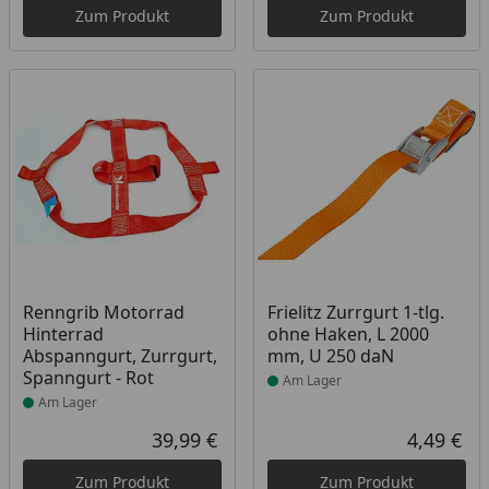
Zum Produkt
Zum Produkt
Produkt am Lager
Produkt am Lager
Renngrib Motorrad
Frielitz Zurrgurt 1-tlg.
Hinterrad
ohne Haken, L 2000
Abspanngurt, Zurrgurt,
mm, U 250 daN
Spanngurt - Rot
Am Lager
Am Lager
39,99 €
4,49 €
Aktueller Preis
Akt
Zum Produkt
Zum Produkt