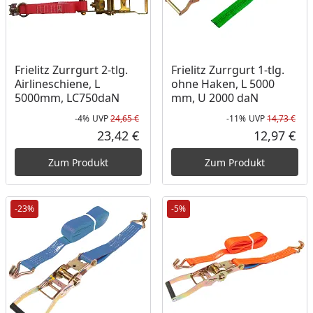
Frielitz Zurrgurt 2-tlg.
Frielitz Zurrgurt 1-tlg.
Airlineschiene, L
ohne Haken, L 5000
5000mm, LC750daN
mm, U 2000 daN
-4%
UVP
24,65 €
-11%
UVP
14,73 €
Rabatt in Prozent
Ursprünglicher Preis
Rab
Urs
23,42 €
12,97 €
Aktueller Preis
Akt
Zum Produkt
Zum Produkt
-23%
-5%