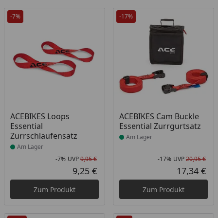
-7%
-17%
Produkt am Lager
Produkt am Lager
ACEBIKES Loops
ACEBIKES Cam Buckle
Essential
Essential Zurrgurtsatz
Zurrschlaufensatz
Am Lager
Am Lager
-7%
UVP
9,95 €
-17%
UVP
20,95 €
Rabatt in Prozent
Ursprünglicher Preis
Rab
Urs
9,25 €
17,34 €
Aktueller Preis
Akt
Zum Produkt
Zum Produkt