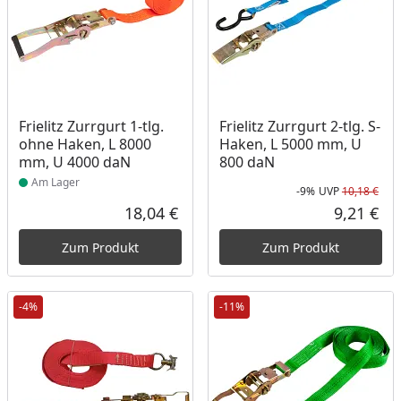
Produkt am Lager
Frielitz Zurrgurt 1-tlg.
Frielitz Zurrgurt 2-tlg. S-
ohne Haken, L 8000
Haken, L 5000 mm, U
mm, U 4000 daN
800 daN
Am Lager
-9%
UVP
10,18 €
Rab
Urs
18,04 €
9,21 €
Aktueller Preis
Akt
Zum Produkt
Zum Produkt
-4%
-11%