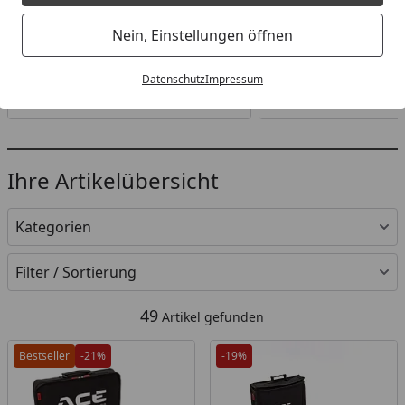
Bremshebel Feststeller
Hakenspanngur
Nein, Einstellungen öffnen
Datenschutz
Impressum
Zur Kategorie
Zur Katego
Ihre Artikelübersicht
Kategorien
Filter / Sortierung
49
Artikel gefunden
Bestseller
-21%
-19%