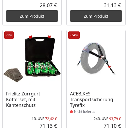
Rabatt in Prozent
Ursprünglicher Preis
28,07 €
31,13 €
Aktueller Preis
Akt
Zum Produkt
Zum Produkt
-1%
-24%
Produkt nicht lieferbar
Frielitz Zurrgurt
ACEBIKES
Kofferset, mit
Transportsicherung
Kantenschutz
Tyrefix
Nicht lieferbar
-1%
UVP
72,42 €
-24%
UVP
93,79 €
Rabatt in Prozent
Ursprünglicher Preis
Rab
Urs
71,13 €
71,10 €