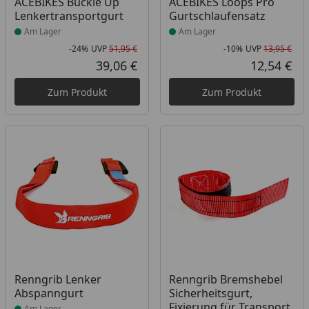
Produkt am Lager
Produkt am Lager
ACEBIKES Buckle Up
ACEBIKES Loops Pro
Lenkertransportgurt
Gurtschlaufensatz
Am Lager
Am Lager
-24%
UVP
51,95 €
-10%
UVP
13,95 €
Rabatt in Prozent
Ursprünglicher Preis
Rab
Urs
39,06 €
12,54 €
Aktueller Preis
Akt
Zum Produkt
Zum Produkt
Produkt am Lager
Produkt am Lager
Renngrib Lenker
Renngrib Bremshebel
Abspanngurt
Sicherheitsgurt,
Fixierung für Transport
Am Lager