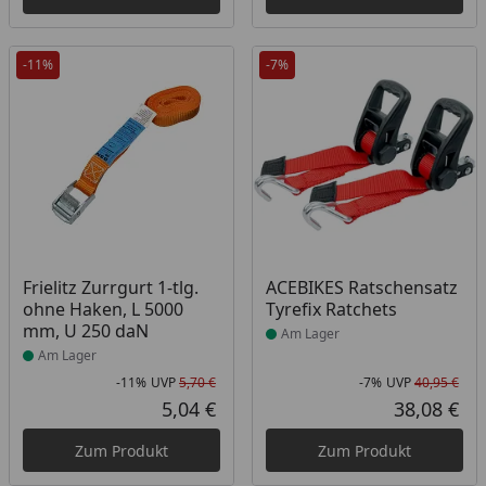
-11%
-7%
Produkt am Lager
Produkt am Lager
Frielitz Zurrgurt 1-tlg.
ACEBIKES Ratschensatz
ohne Haken, L 5000
Tyrefix Ratchets
mm, U 250 daN
Am Lager
Am Lager
-11%
UVP
5,70 €
-7%
UVP
40,95 €
Rabatt in Prozent
Ursprünglicher Preis
Rab
Urs
5,04 €
38,08 €
Aktueller Preis
Akt
Zum Produkt
Zum Produkt