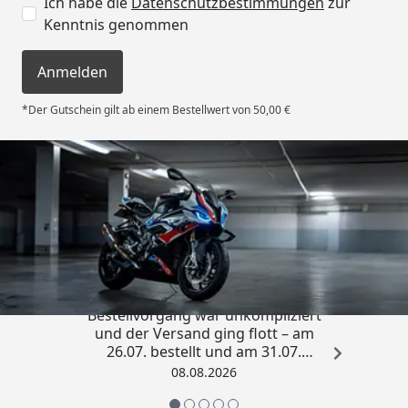
Ich habe die
Datenschutzbestimmungen
zur
Kenntnis genommen
Anmelden
*Der Gutschein gilt ab einem Bestellwert von 50,00 €
Trusted Shops
4,85
/ 5
„Sehr zufriedener Kauf! Der
Bestellvorgang war unkompliziert
und der Versand ging flott – am
26.07. bestellt und am 31.07.
geliefert. Die Abdeckplane
08.08.2026
entspricht genau der
Beschreibung und schützt