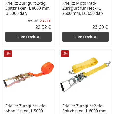
Frielitz Zurrgurt 2-tlg.
Frielitz Motorrad-
Spitzhaken, L 8000 mm,
Zurrgurt für Heck, L
U 5000 daN
2500 mm, LC 650 daN
-5%
UVP
23,71 €
Rabatt in Prozent
Ursprünglicher Preis
22,52 €
23,69 €
Aktueller Preis
Akt
Zum Produkt
Zum Produkt
-4%
-5%
Frielitz Zurrgurt 1-tlg.
Frielitz Zurrgurt 2-tlg.
ohne Haken, L 5000
Spitzhaken, L 6000 mm,