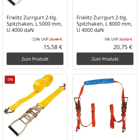
Frielitz Zurrgurt 2-tlg.
Frielitz Zurrgurt 2-tlg.
Spitzhaken, L 5000 mm,
Spitzhaken, L 8000 mm,
U 4000 daN
U 4000 daN
-23%
UVP
20,46 €
-5%
UVP
22,02 €
Rabatt in Prozent
Ursprünglicher Preis
Rab
Urs
15,58 €
20,75 €
Aktueller Preis
Akt
Zum Produkt
Zum Produkt
-5%