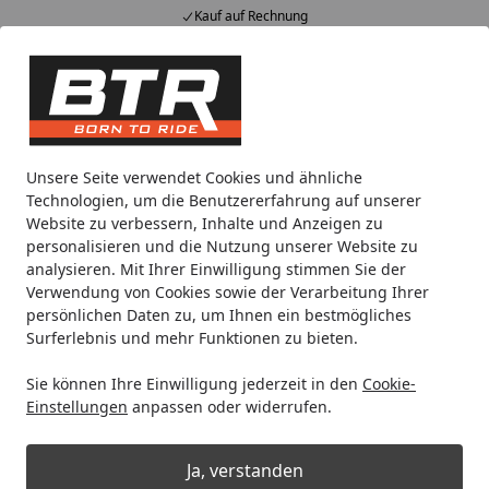
Kauf auf Rechnung
Alle Produkte
Mein Konto
Wunschl
Eink
Hotline
4,85
/ 5
Suchen
Reifenmontage
Reifenmontagezubehör
Reifenprofilmes
Unsere Seite verwendet Cookies und ähnliche
Startseite
Technologien, um die Benutzererfahrung auf unserer
Reifenprofilmesser
Website zu verbessern, Inhalte und Anzeigen zu
personalisieren und die Nutzung unserer Website zu
analysieren. Mit Ihrer Einwilligung stimmen Sie der
Ihre Artikelübersicht
Verwendung von Cookies sowie der Verarbeitung Ihrer
persönlichen Daten zu, um Ihnen ein bestmögliches
Surferlebnis und mehr Funktionen zu bieten.
Kategorien
Sie können Ihre Einwilligung jederzeit in den
Cookie-
Filter / Sortierung
Einstellungen
anpassen oder widerrufen.
2
Artikel gefunden
Ja, verstanden