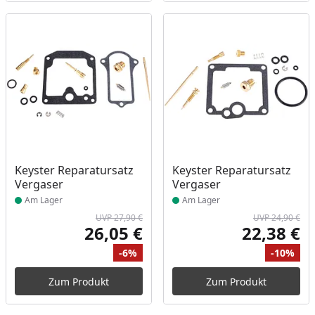
Produkt am Lager
Produkt am Lager
Keyster Reparatursatz
Keyster Reparatursatz
Vergaser
Vergaser
Am Lager
Am Lager
UVP 27,90 €
UVP 24,90 €
26,05 €
22,38 €
Aktueller Preis
Akt
-6%
-10%
Ursprünglicher Preis
Rabatt
Ur
Ra
Zum Produkt
Zum Produkt