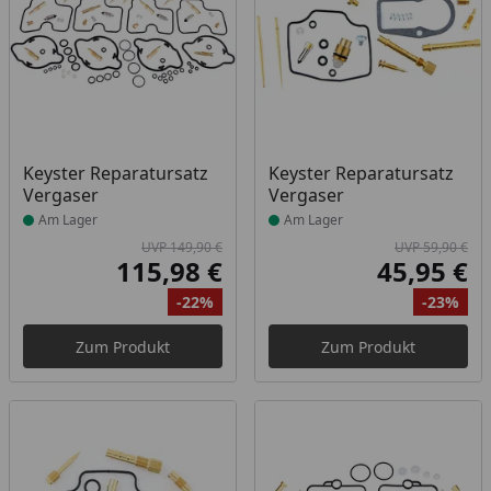
Produkt am Lager
Produkt am Lager
Keyster Reparatursatz
Keyster Reparatursatz
Vergaser
Vergaser
Am Lager
Am Lager
UVP 149,90 €
UVP 59,90 €
115,98 €
45,95 €
Aktueller Preis
Akt
-22%
-23%
Ursprünglicher Preis
Rabatt
Ur
Ra
Zum Produkt
Zum Produkt