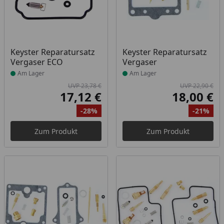
Produkt am Lager
Produkt am Lager
Keyster Reparatursatz
Keyster Reparatursatz
Vergaser ECO
Vergaser
Am Lager
Am Lager
UVP 23,78 €
UVP 22,90 €
17,12 €
18,00 €
Aktueller Preis
Akt
-28%
-21%
Ursprünglicher Preis
Rabatt
Ur
Ra
Zum Produkt
Zum Produkt