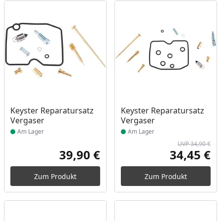
Produkt am Lager
Produkt am Lager
Keyster Reparatursatz
Keyster Reparatursatz
Vergaser
Vergaser
Am Lager
Am Lager
UVP 34,90 €
39,90 €
34,45 €
Aktueller Preis
Akt
Ur
Zum Produkt
Zum Produkt