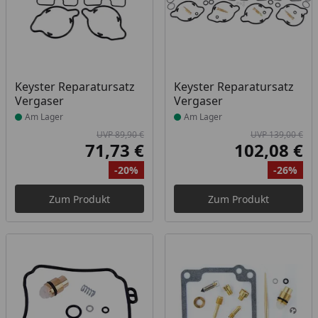
Produkt am Lager
Produkt am Lager
Keyster Reparatursatz
Keyster Reparatursatz
Vergaser
Vergaser
Am Lager
Am Lager
UVP 89,90 €
UVP 139,00 €
71,73 €
102,08 €
Aktueller Preis
Akt
-20%
-26%
Ursprünglicher Preis
Rabatt
Ur
Ra
Zum Produkt
Zum Produkt