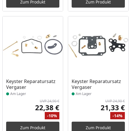
Zum Produkt
Zum Produkt
Produkt am Lager
Produkt am Lager
Keyster Reparatursatz
Keyster Reparatursatz
Vergaser
Vergaser
Am Lager
Am Lager
UVP 24,90 €
UVP 24,90 €
22,38 €
21,33 €
Aktueller Preis
Akt
-10%
-14%
Ursprünglicher Preis
Rabatt
Ur
Ra
Zum Produkt
Zum Produkt