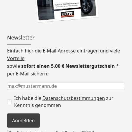
Newsletter
Einfach hier die E-Mail-Adresse eintragen und
viele
Vorteile
sowie
sofort einen 5,00 € Newslettergutschein
*
per E-Mail sichern:
Keine Eingabe erforderlich
Eingabe erforderlich
E-Mail *
Ich habe die
Datenschutzbestimmungen
zur
Kenntnis genommen
Anmelden