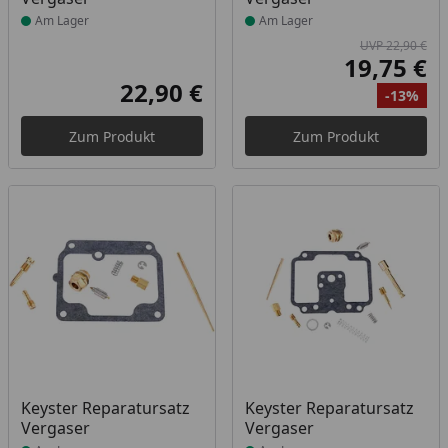
Am Lager
Am Lager
UVP 22,90 €
19,75 €
Akt
22,90 €
-13%
Aktueller Preis
Ur
Ra
Zum Produkt
Zum Produkt
Produkt am Lager
Produkt am Lager
Keyster Reparatursatz
Keyster Reparatursatz
Vergaser
Vergaser