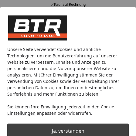
Kauf auf Rechnung
Alle Produkte
Mein Konto
Wunschl
Eink
Hotline
4,85
/ 5
Suchen
Motorradteile & Ersatzteile
Motor
Vergaser Reparatursa
Unsere Seite verwendet Cookies und ähnliche
Startseite
Technologien, um die Benutzererfahrung auf unserer
Vergaser Reparatursatz
Website zu verbessern, Inhalte und Anzeigen zu
personalisieren und die Nutzung unserer Website zu
analysieren. Mit Ihrer Einwilligung stimmen Sie der
Ihre Artikelübersicht
Verwendung von Cookies sowie der Verarbeitung Ihrer
persönlichen Daten zu, um Ihnen ein bestmögliches
Surferlebnis und mehr Funktionen zu bieten.
Kategorien
Sie können Ihre Einwilligung jederzeit in den
Cookie-
Filter / Sortierung
Einstellungen
anpassen oder widerrufen.
260
Artikel gefunden
Ja, verstanden