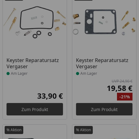
Produkt am Lager
Produkt am Lager
Keyster Reparatursatz
Keyster Reparatursatz
Vergaser
Vergaser
Am Lager
Am Lager
UVP 24,90 €
19,58 €
Akt
33,90 €
-21%
Aktueller Preis
Ur
Ra
Zum Produkt
Zum Produkt
% Aktion
% Aktion