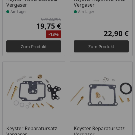
Vergaser
Vergaser
Am Lager
Am Lager
UVP 22,90 €
19,75 €
Aktueller Preis
22,90 €
-13%
Akt
Ursprünglicher Preis
Rabatt
Zum Produkt
Zum Produkt
Produkt am Lager
Produkt am Lager
Keyster Reparatursatz
Keyster Reparatursatz
Vergaser
Vergaser