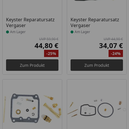
Produkt am Lager
Produkt am Lager
Keyster Reparatursatz
Keyster Reparatursatz
Vergaser
Vergaser
Am Lager
Am Lager
UVP 59,90 €
UVP 44,90 €
44,80 €
34,07 €
Aktueller Preis
Akt
-25%
-24%
Ursprünglicher Preis
Rabatt
Ur
Ra
Zum Produkt
Zum Produkt