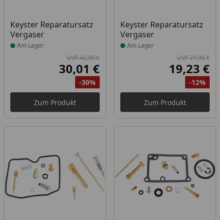
Produkt am Lager
Produkt am Lager
Keyster Reparatursatz
Keyster Reparatursatz
Vergaser
Vergaser
Am Lager
Am Lager
UVP 42,90 €
UVP 21,90 €
30,01 €
19,23 €
Aktueller Preis
Akt
-30%
-12%
Ursprünglicher Preis
Rabatt
Ur
Ra
Zum Produkt
Zum Produkt