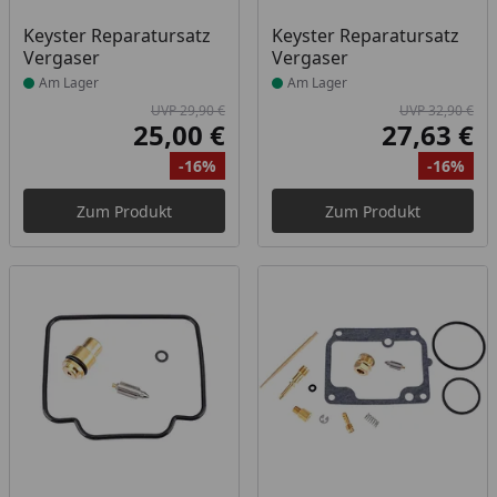
Produkt am Lager
Produkt am Lager
Keyster Reparatursatz
Keyster Reparatursatz
Vergaser
Vergaser
Am Lager
Am Lager
UVP 29,90 €
UVP 32,90 €
25,00 €
27,63 €
Aktueller Preis
Akt
-16%
-16%
Ursprünglicher Preis
Rabatt
Ur
Ra
Zum Produkt
Zum Produkt