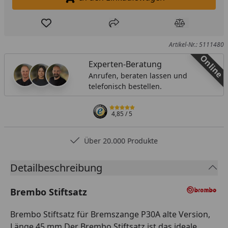
In den Einkaufswagen legen
Produkt zur Wunschliste hinzufügen
Teilen
Produkt Ver
Artikel-Nr.: 5111480
Online
Experten-Beratung
Anrufen, beraten lassen und
telefonisch bestellen.
4,85
/ 5
Über 20.000 Produkte
Detailbeschreibung
Brembo Stiftsatz
Brembo Stiftsatz für Bremszange P30A alte Version,
Länge 45 mm Der Brembo Stiftsatz ist das ideale