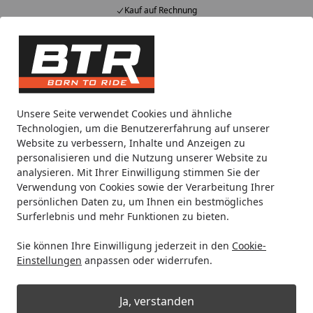
Kauf auf Rechnung
Alle Produkte
Mein Konto
Wunschl
Eink
Hotline
4,85
/ 5
Suchen
Noch 1 Tag und 15 Stunden
Unsere Seite verwendet Cookies und ähnliche
Spare bis zu 35% auf EVOLIFT® Zentralständer
Technologien, um die Benutzererfahrung auf unserer
von BTR!
Website zu verbessern, Inhalte und Anzeigen zu
personalisieren und die Nutzung unserer Website zu
analysieren. Mit Ihrer Einwilligung stimmen Sie der
Motorradteile & Ersatzteile
Bremsen
Bremsen Zubehör & 
Verwendung von Cookies sowie der Verarbeitung Ihrer
Startseite
persönlichen Daten zu, um Ihnen ein bestmögliches
Brembo Stiftsatz
Surferlebnis und mehr Funktionen zu bieten.
Sie können Ihre Einwilligung jederzeit in den
Cookie-
Einstellungen
anpassen oder widerrufen.
Ja, verstanden