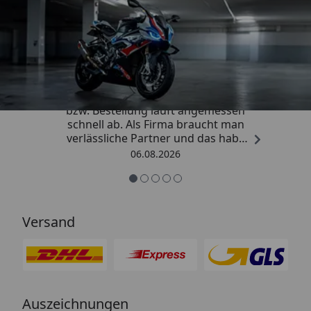
Trusted Shops
4,85
/ 5
„Die Abwicklung eines Auftrages
bzw. Bestellung läuft angemessen
schnell ab. Als Firma braucht man
verlässliche Partner und das habe
ich hier gefunden.“
06.08.2026
Versand
Auszeichnungen