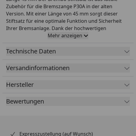
Zubehör für die Bremszange P30A in der alten
Version. Mit einer Länge von 45 mm sorgt dieser
Stiftsatz für eine optimale Funktion und Sicherheit
Ihrer Bremsanlage. Dank der hochwertigen
Verarbeitung und Materialien bietet der Brembo
Mehr anzeigen
Stiftsatz eine zuverlässige Leistung und eine lange
Lebensdauer. Die präzise Passform gewährleistet
Technische Daten
einen reibungslosen Einbau in Ihre Bremszange. Mit
dem Brembo Stiftsatz können Sie sicher sein, dass
Versandinformationen
Ihre Bremsanlage stets einwandfrei funktioniert. Der
Austausch alter oder beschädigter Stifte ist wichtig,
Hersteller
um mögliche Probleme bei der Bremswirkung zu
vermeiden. Der Brembo Stiftsatz wird mit allem
Bewertungen
benötigten Zubehör geliefert, um Ihnen die Montage
so einfach wie möglich zu machen. Inklusive sind alle
erforderlichen Schrauben und Muttern.
Lieferumfang: Brembo Stiftsatz Schrauben Muttern
Expresszustellung (auf Wunsch)