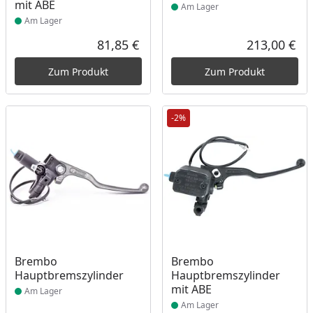
mit ABE
Am Lager
Am Lager
81,85 €
213,00 €
Aktueller Preis
Akt
Zum Produkt
Zum Produkt
-2%
Produkt am Lager
Produkt am Lager
Brembo
Brembo
Hauptbremszylinder
Hauptbremszylinder
mit ABE
Am Lager
Am Lager