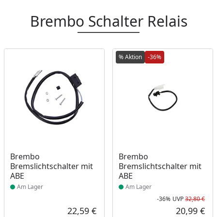
Brembo Schalter Relais
% Aktion
-36%
Produkt am Lager
Produkt am Lager
Brembo
Brembo
Bremslichtschalter mit
Bremslichtschalter mit
ABE
ABE
Am Lager
Am Lager
-36%
UVP
32,80 €
Rab
Urs
22,59 €
20,99 €
Aktueller Preis
Akt