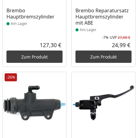
Produkt am Lager
Produkt am Lager
Brembo
Brembo Reparatursatz
Hauptbremszylinder
Hauptbremszylinder
mit ABE
Am Lager
Am Lager
-7%
UVP
27,00 €
Rab
Urs
127,30 €
24,99 €
Aktueller Preis
Akt
Zum Produkt
Zum Produkt
-26%