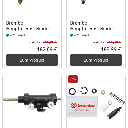
Produkt am Lager
Produkt am Lager
Brembo
Brembo
Hauptbremszylinder
Hauptbremszylinder
Am Lager
Am Lager
-3%
UVP
188,95 €
-9%
UVP
209,40 €
Rabatt in Prozent
Ursprünglicher Preis
Rab
Urs
182,89 €
188,99 €
Aktueller Preis
Akt
Zum Produkt
Zum Produkt
-7%