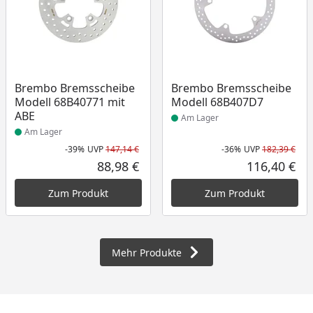
Produkt am Lager
Produkt am Lager
Brembo Bremsscheibe
Brembo Bremsscheibe
Modell 68B40771 mit
Modell 68B407D7
ABE
Am Lager
Am Lager
-39%
UVP
147,14 €
-36%
UVP
182,39 €
Rabatt in Prozent
Ursprünglicher Preis
Rab
Urs
88,98 €
116,40 €
Aktueller Preis
Akt
Zum Produkt
Zum Produkt
Mehr Produkte