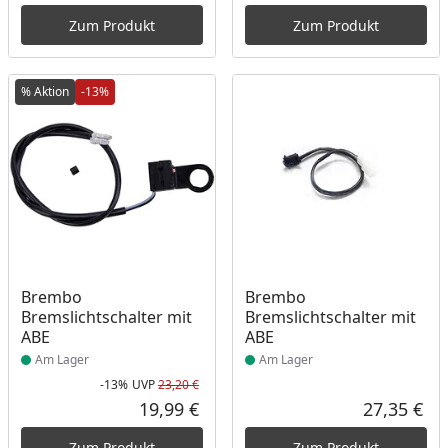
Zum Produkt
Zum Produkt
% Aktion
-13%
Produkt am Lager
Produkt am Lager
Brembo
Brembo
Bremslichtschalter mit
Bremslichtschalter mit
ABE
ABE
Am Lager
Am Lager
-13%
UVP
23,20 €
Rabatt in Prozent
Ursprünglicher Preis
19,99 €
27,35 €
Aktueller Preis
Akt
Zum Produkt
Zum Produkt