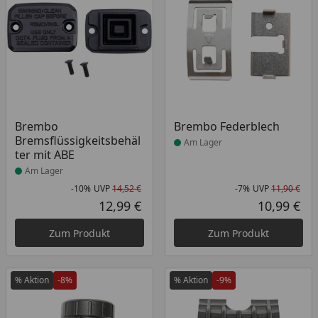
Produkt am Lager
Produkt am Lager
Brembo
Brembo Federblech
Bremsflüssigkeitsbehäl
Am Lager
ter mit ABE
Am Lager
-10%
UVP
14,52 €
-7%
UVP
11,90 €
Rabatt in Prozent
Ursprünglicher Preis
Rab
Urs
12,99 €
10,99 €
Aktueller Preis
Akt
Zum Produkt
Zum Produkt
% Aktion
-8%
% Aktion
-9%