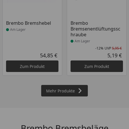
Produkt am Lager
Produkt am Lager
Brembo Bremshebel
Brembo
Bremsenentlüftungssc
Am Lager
hraube
Am Lager
-12%
UVP
5,95 €
Rab
Urs
54,85 €
5,19 €
Aktueller Preis
Akt
Zum Produkt
Zum Produkt
Mehr Produkte
Brembo Bremsbeläge