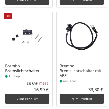
-3%
Produkt am Lager
Produkt am Lager
Brembo
Brembo
Bremslichtschalter
Bremslichtschalter mit
ABE
Am Lager
Am Lager
-3%
UVP
17,64 €
Rabatt in Prozent
Ursprünglicher Preis
16,99 €
33,30 €
Aktueller Preis
Akt
Zum Produkt
Zum Produkt