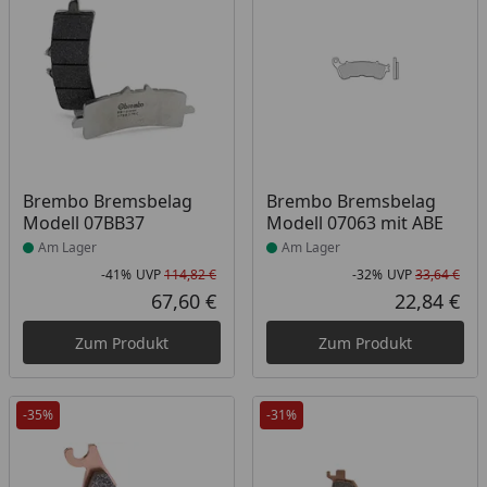
Produkt am Lager
Produkt am Lager
Brembo Bremsbelag
Brembo Bremsbelag
Modell 07BB37
Modell 07063 mit ABE
Am Lager
Am Lager
-41%
UVP
114,82 €
-32%
UVP
33,64 €
Rabatt in Prozent
Ursprünglicher Preis
Rab
Urs
67,60 €
22,84 €
Aktueller Preis
Akt
Zum Produkt
Zum Produkt
-35%
-31%