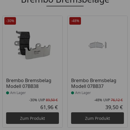
-30%
-48%
Produkt am Lager
Produkt am Lager
Brembo Bremsbelag
Brembo Bremsbelag
Modell 07BB38
Modell 07BB37
Am Lager
Am Lager
-30%
UVP
89,50 €
-48%
UVP
76,12 €
Rabatt in Prozent
Ursprünglicher Preis
Rab
Urs
61,96 €
39,50 €
Aktueller Preis
Akt
Zum Produkt
Zum Produkt