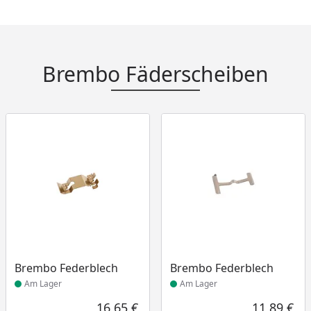
Brembo Fäderscheiben
Produkt am Lager
Produkt am Lager
Brembo Federblech
Brembo Federblech
Am Lager
Am Lager
16,65 €
11,89 €