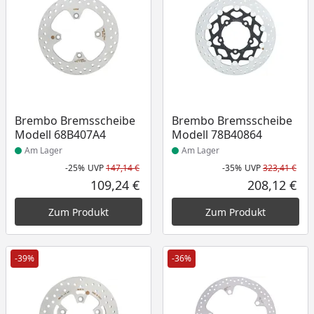
Produkt am Lager
Produkt am Lager
Brembo Bremsscheibe
Brembo Bremsscheibe
Modell 68B407A4
Modell 78B40864
Am Lager
Am Lager
-25%
UVP
147,14 €
-35%
UVP
323,41 €
Rabatt in Prozent
Ursprünglicher Preis
Rab
Urs
109,24 €
208,12 €
Aktueller Preis
Akt
Zum Produkt
Zum Produkt
-39%
-36%