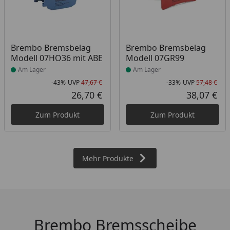
Produkt am Lager
Produkt am Lager
Brembo Bremsbelag
Brembo Bremsbelag
Modell 07HO36 mit ABE
Modell 07GR99
Am Lager
Am Lager
-43%
UVP
47,67 €
-33%
UVP
57,48 €
Rabatt in Prozent
Ursprünglicher Preis
Rab
Urs
26,70 €
38,07 €
Aktueller Preis
Akt
Zum Produkt
Zum Produkt
Mehr Produkte
Brembo Bremsscheibe