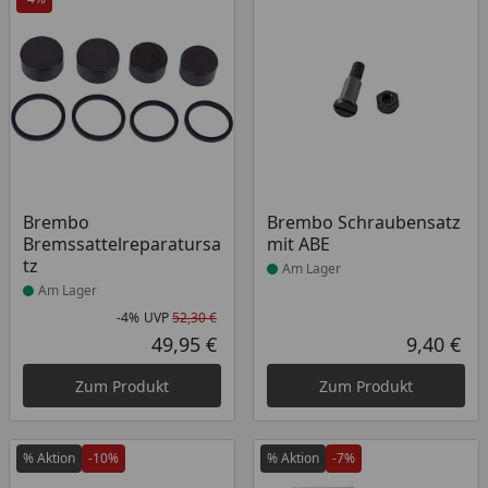
Produkt am Lager
Produkt am Lager
Brembo
Brembo Schraubensatz
Bremssattelreparatursa
mit ABE
tz
Am Lager
Am Lager
-4%
UVP
52,30 €
Rabatt in Prozent
Ursprünglicher Preis
49,95 €
9,40 €
Aktueller Preis
Akt
Zum Produkt
Zum Produkt
% Aktion
-10%
% Aktion
-7%