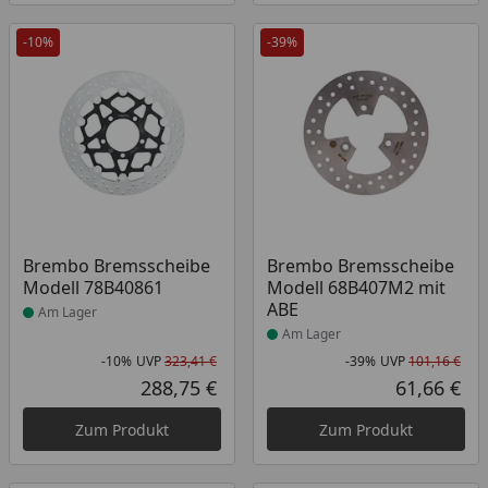
-10%
-39%
Produkt am Lager
Produkt am Lager
Brembo Bremsscheibe
Brembo Bremsscheibe
Modell 78B40861
Modell 68B407M2 mit
ABE
Am Lager
Am Lager
-10%
UVP
323,41 €
-39%
UVP
101,16 €
Rabatt in Prozent
Ursprünglicher Preis
Rab
Urs
288,75 €
61,66 €
Aktueller Preis
Akt
Zum Produkt
Zum Produkt