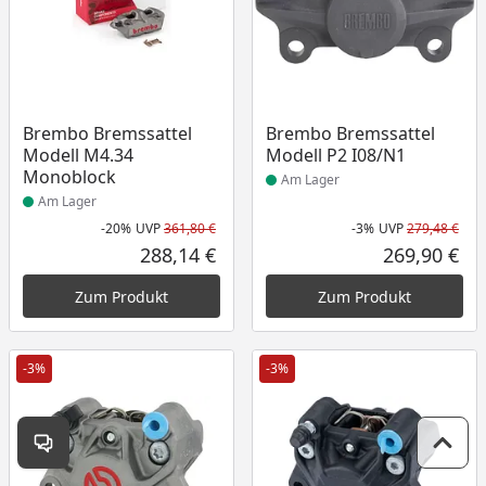
Produkt am Lager
Produkt am Lager
Brembo Bremssattel
Brembo Bremssattel
Modell M4.34
Modell P2 I08/N1
Monoblock
Am Lager
Am Lager
-20%
UVP
361,80 €
-3%
UVP
279,48 €
Rabatt in Prozent
Ursprünglicher Preis
Rab
Urs
288,14 €
269,90 €
Aktueller Preis
Akt
Zum Produkt
Zum Produkt
-3%
-3%
Kontakt öffnen
Zum 