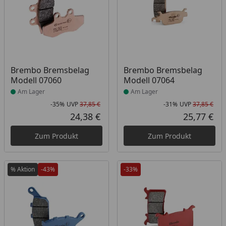
Produkt am Lager
Produkt am Lager
Brembo Bremsbelag
Brembo Bremsbelag
Modell 07060
Modell 07064
Am Lager
Am Lager
-35%
UVP
37,85 €
-31%
UVP
37,85 €
Rabatt in Prozent
Ursprünglicher Preis
Rab
Urs
24,38 €
25,77 €
Aktueller Preis
Akt
Zum Produkt
Zum Produkt
% Aktion
-43%
-33%