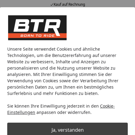
Kauf auf Rechnung
Alle Produkte
Mein Konto
Wunschl
Eink
Hotline
4,85
/ 5
Suchen
Noch 2 Tage und 3 Stunden
Unsere Seite verwendet Cookies und ähnliche
Spare bis zu 35% auf EVOLIFT® Zentralständer
Technologien, um die Benutzererfahrung auf unserer
von BTR!
Website zu verbessern, Inhalte und Anzeigen zu
personalisieren und die Nutzung unserer Website zu
analysieren. Mit Ihrer Einwilligung stimmen Sie der
Brembo
Verwendung von Cookies sowie der Verarbeitung Ihrer
Startseite
persönlichen Daten zu, um Ihnen ein bestmögliches
Brembo
Surferlebnis und mehr Funktionen zu bieten.
Brembo
steht weltweit für starke Bremsleistung,
Sie können Ihre Einwilligung jederzeit in den
Cookie-
höchste Qualität und echte Leidenschaft für
Einstellungen
anpassen oder widerrufen.
Performance. Egal ob auf der Straße, im Gelände, beim
Custom-Bike oder auf der Rennstrecke –
Brembo
Ja, verstanden
entwickelt Bremslösungen, die Motorräder sicherer,