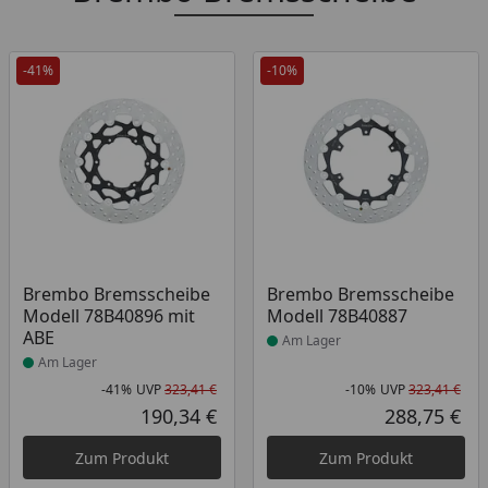
-41%
-10%
Produkt am Lager
Produkt am Lager
Brembo Bremsscheibe
Brembo Bremsscheibe
Modell 78B40896 mit
Modell 78B40887
ABE
Am Lager
Am Lager
-41%
UVP
323,41 €
-10%
UVP
323,41 €
Rabatt in Prozent
Ursprünglicher Preis
Rab
Urs
190,34 €
288,75 €
Aktueller Preis
Akt
Zum Produkt
Zum Produkt