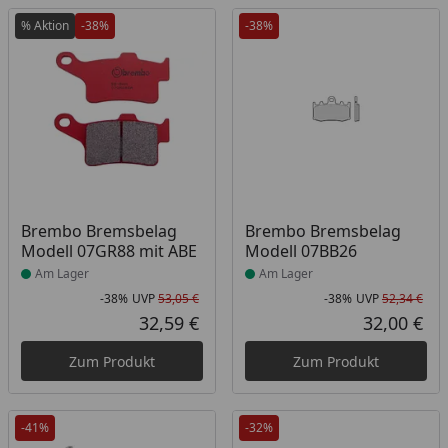
% Aktion
-38%
-38%
Produkt am Lager
Produkt am Lager
Brembo Bremsbelag
Brembo Bremsbelag
Modell 07GR88 mit ABE
Modell 07BB26
Am Lager
Am Lager
-38%
UVP
53,05 €
-38%
UVP
52,34 €
Rabatt in Prozent
Ursprünglicher Preis
Rab
Urs
32,59 €
32,00 €
Aktueller Preis
Akt
Zum Produkt
Zum Produkt
-41%
-32%