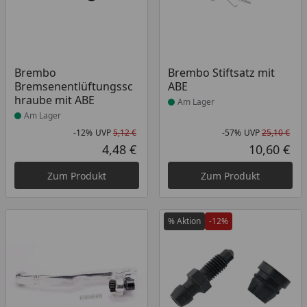
Produkt am Lager
Produkt am Lager
Brembo
Brembo Stiftsatz mit
Bremsenentlüftungssc
ABE
hraube mit ABE
Am Lager
Am Lager
-12%
UVP
5,12 €
-57%
UVP
25,10 €
Rabatt in Prozent
Ursprünglicher Preis
Rab
Urs
4,48 €
10,60 €
Aktueller Preis
Akt
Zum Produkt
Zum Produkt
% Aktion
-12%