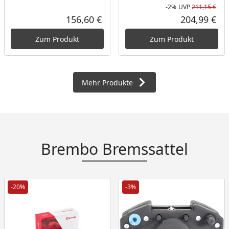
-2%
UVP
211,15 €
Rab
Urs
156,60 €
204,99 €
Aktueller Preis
Akt
Zum Produkt
Zum Produkt
Mehr Produkte
Brembo Bremssattel
-20%
-3%