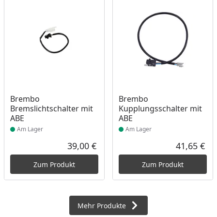
Produkt am Lager
Produkt am Lager
Brembo
Brembo
Bremslichtschalter mit
Kupplungsschalter mit
ABE
ABE
Am Lager
Am Lager
39,00 €
41,65 €
Aktueller Preis
Akt
Zum Produkt
Zum Produkt
Mehr Produkte