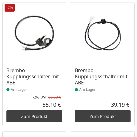
-2%
Produkt am Lager
Produkt am Lager
Brembo
Brembo
Kupplungsschalter mit
Kupplungsschalter mit
ABE
ABE
Am Lager
Am Lager
-2%
UVP
56,80 €
Rabatt in Prozent
Ursprünglicher Preis
55,10 €
39,19 €
Aktueller Preis
Akt
Zum Produkt
Zum Produkt