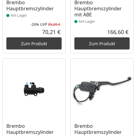
Produkt am Lager
Produkt am Lager
Brembo
Brembo
Hauptbremszylinder
Hauptbremszylinder
mit ABE
Am Lager
Am Lager
-26%
UVP
95,09 €
Rabatt in Prozent
Ursprünglicher Preis
70,21 €
166,60 €
Aktueller Preis
Akt
Zum Produkt
Zum Produkt
Produkt am Lager
Produkt am Lager
Brembo
Brembo
Hauptbremszylinder
Hauptbremszylinder