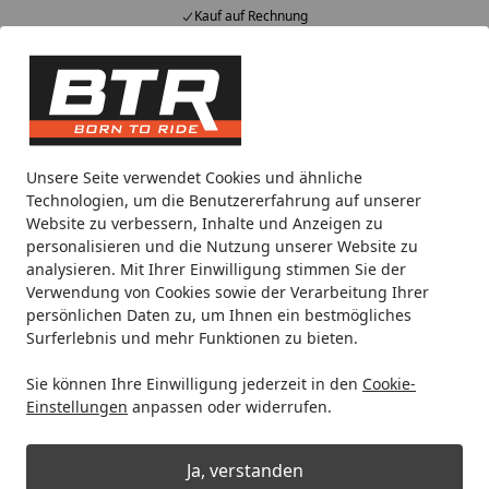
Kauf auf Rechnung
Alle Produkte
Mein Konto
Wunschl
Eink
Hotline
4,85
/ 5
Suchen
Motorradteile & Ersatzteile
Bremsen
Bremsscheiben
B
Unsere Seite verwendet Cookies und ähnliche
Startseite
Technologien, um die Benutzererfahrung auf unserer
Brembo Bremsscheibe Modell
Website zu verbessern, Inhalte und Anzeigen zu
68B407M4
personalisieren und die Nutzung unserer Website zu
analysieren. Mit Ihrer Einwilligung stimmen Sie der
Verwendung von Cookies sowie der Verarbeitung Ihrer
persönlichen Daten zu, um Ihnen ein bestmögliches
Surferlebnis und mehr Funktionen zu bieten.
Sie können Ihre Einwilligung jederzeit in den
Cookie-
Einstellungen
anpassen oder widerrufen.
Ja, verstanden