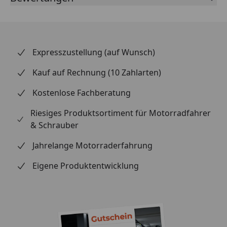
bei. Die Montage der Bremsscheibe ist einfach und
unkompliziert. Sie passt perfekt zu den meisten
gängigen Motorradmodellen und kann problemlos
ausgetauscht werden. Hochwertige Qualität
Expresszustellung (auf Wunsch)
Optimale Bremsleistung Verbesserte
Wärmeableitung Erhöhte Festigkeit Gleichmäßige
Kauf auf Rechnung (10 Zahlarten)
Bremskraftverteilung Minimierte Vibrationen Oro-
Kostenlose Fachberatung
Beschichtung für attraktiven Look und
Korrosionsschutz Einfache Montage Passt zu den
Riesiges Produktsortiment für Motorradfahrer
meisten gängigen Motorradmodellen Lieferumfang:
& Schrauber
1x Brembo Bremsscheibe 68B407M4
Montagematerial (falls erforderlich)
Jahrelange Motorraderfahrung
Eigene Produktentwicklung