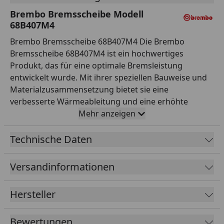
Brembo Bremsscheibe Modell
68B407M4
Brembo Bremsscheibe 68B407M4 Die Brembo
Bremsscheibe 68B407M4 ist ein hochwertiges
Produkt, das für eine optimale Bremsleistung
entwickelt wurde. Mit ihrer speziellen Bauweise und
Materialzusammensetzung bietet sie eine
verbesserte Wärmeableitung und eine erhöhte
Festigkeit. Dank der präzisen Fertigungstechnik von
Mehr anzeigen
Brembo gewährleistet die Bremsscheibe eine
gleichmäßige Bremskraftverteilung und minimiert
Technische Daten
Vibrationen während des Bremsvorgangs. Dadurch
wird ein sicheres und komfortables Fahrerlebnis
Versandinformationen
ermöglicht. Die Oro-Beschichtung der Bremsscheibe
sorgt nicht nur für einen attraktiven Look, sondern
Hersteller
bietet auch einen zusätzlichen Korrosionsschutz.
Dadurch bleibt die Scheibe länger haltbar und behält
Bewertungen
ihre Leistungsfähigkeit über einen längeren Zeitraum