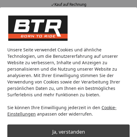
Kauf auf Rechnung
Alle Produkte
Mein Konto
Wunschl
Eink
Hotline
4,85
/ 5
Suchen
Noch 1 Tag und 3 Stunden
Unsere Seite verwendet Cookies und ähnliche
Spare bis zu 35% auf EVOLIFT® Zentralständer
Technologien, um die Benutzererfahrung auf unserer
von BTR!
Website zu verbessern, Inhalte und Anzeigen zu
personalisieren und die Nutzung unserer Website zu
analysieren. Mit Ihrer Einwilligung stimmen Sie der
Motorradteile & Ersatzteile
Bremsen
Bremsbeläge
Bre
Verwendung von Cookies sowie der Verarbeitung Ihrer
Startseite
persönlichen Daten zu, um Ihnen ein bestmögliches
Brembo Bremsbelag Modell 07001
Surferlebnis und mehr Funktionen zu bieten.
mit ABE
Sie können Ihre Einwilligung jederzeit in den
Cookie-
Einstellungen
anpassen oder widerrufen.
Ja, verstanden