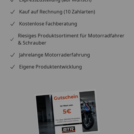
Verschleißfestigkeit Hervorragende Bremsleistung
Inklusive Halteklammern Lange Lebensdauer ABE-
Kauf auf Rechnung (10 Zahlarten)
zugelassen für den Straßenverkehr Lieferumfang: 1
Kostenlose Fachberatung
Satz Brembo Bremsbelag 7001 Passende
Halteklammern Sorgen Sie für eine sichere Fahrt mit
Riesiges Produktsortiment für Motorradfahrer
dem Brembo Bremsbelag 7001. Bestellen Sie jetzt und
& Schrauber
profitieren Sie von der hohen Qualität und Leistung
dieses Produkts!
Jahrelange Motorraderfahrung
Eigene Produktentwicklung