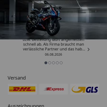
Trusted Shops
4,85
/ 5
„Die Abwicklung eines Auftrages
bzw. Bestellung läuft angemessen
schnell ab. Als Firma braucht man
verlässliche Partner und das habe
ich hier gefunden.“
06.08.2026
Versand
Auszeichnungen