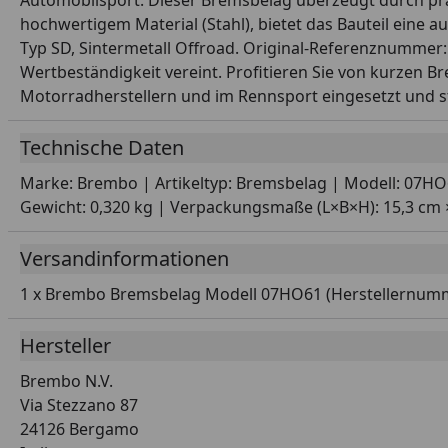
Automobilsport. Dieser Bremsbelag überzeugt durch präz
hochwertigem Material (Stahl), bietet das Bauteil eine 
Typ SD, Sintermetall Offroad. Original-Referenznummer
Wertbeständigkeit vereint. Profitieren Sie von kurzen
Motorradherstellern und im Rennsport eingesetzt und st
Technische Daten
Marke: Brembo | Artikeltyp: Bremsbelag | Modell: 07H
Gewicht: 0,320 kg | Verpackungsmaße (L×B×H): 15,3 cm ×
Versandinformationen
1 x Brembo Bremsbelag Modell 07HO61 (Herstellernum
Hersteller
Brembo N.V.
Via Stezzano 87
24126 Bergamo