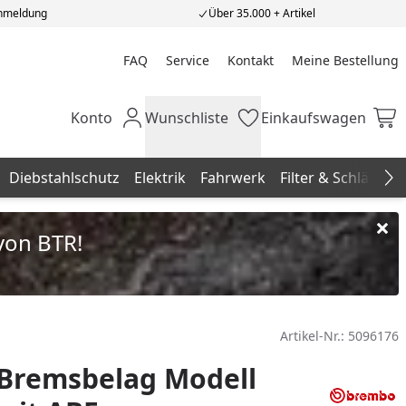
Anmeldung
Über 35.000 + Artikel
FAQ
Service
Kontakt
Meine Bestellung
Meine Bestellung
Konto
Wunschliste
Einkaufswagen
Mein Konto
Wunschliste
Einkaufswagen
Diebstahlschutz
Elektrik
Fahrwerk
Filter & Schläuche
Na
von BTR!
Artikel-Nr.:
5096176
Bremsbelag Modell