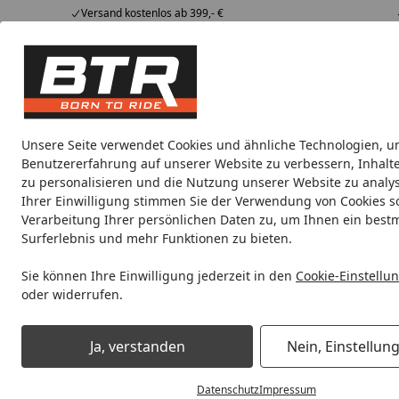
Versand kostenlos ab 399,- €
Hotline
07051 / 9 222 5959
4,85
/ 5
Mi-Fr. 8-12 Uhr
2.009 Bewertungen
Tipps &
BTR
Alle Produkte
Marken
Alle Produkte
Tricks
Produktwelt
Unsere Seite verwendet Cookies und ähnliche Technologien, u
Benutzererfahrung auf unserer Website zu verbessern, Inhalt
Motorradteile & Ersatzteile
Anbauteile
Auspuff
zu personalisieren und die Nutzung unserer Website zu analys
Ihrer Einwilligung stimmen Sie der Verwendung von Cookies s
Verarbeitung Ihrer persönlichen Daten zu, um Ihnen ein best
Noch 5 Stunden und 42 Minuten
Spare b
Surferlebnis und mehr Funktionen zu bieten.
Sie können Ihre Einwilligung jederzeit in den
Cookie-Einstellu
oder widerrufen.
Motorradteile & Ersatzteile
Bremsen
Bremsbeläge
Br
Ja, verstanden
Nein, Einstellun
Startseite
Datenschutz
Impressum