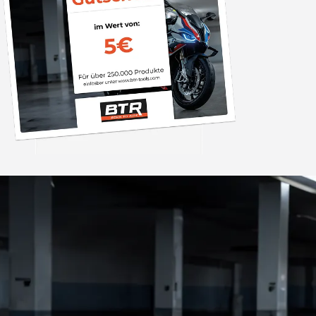
Trusted Shops
„Sehr zufriedener
Bestellvorgang war 
und der Versand gin
26.07. bestellt un
4,85
/ 5
2.009 Bewertungen
geliefert. Die Ab
08.08.202
entspricht ge