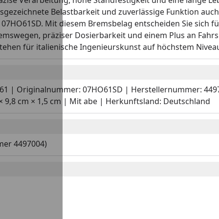
ise Verarbeitung, hohe Standfestigkeit und eine lange Leb
ausgezeichnete Belastbarkeit und zuverlässige Funktion auc
: 07HO61SD. Mit diesem Bremsbelag entscheiden Sie sich f
 Bremswegen, präziser Dosierbarkeit und einem Plus an Fa
ehen für italienische Ingenieurskunst auf höchstem Nivea
O61 | Originalnummer: 07HO61SD | Herstellernummer: 44970
 9,8 cm × 1,5 cm | Mit abe | Herkunftsland: Deutschland
mer 4497004)