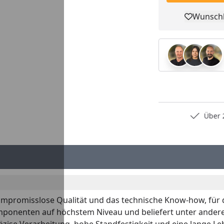
Wunschl
Pro
Persönliche Fachberatung
Über 2
mpromisslose Qualität und das technische Know-how, für d
mponenten auf höchstem Niveau und beliefert unter ander