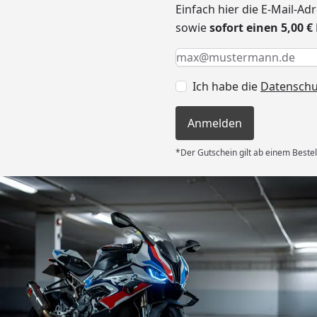
Einfach hier die E-Mail-A
sowie
sofort einen 5,00 
Keine Eingabe erforderlic
Eingabe erforderlich
E-Mail *
Ich habe die
Datensch
Anmelden
*Der Gutschein gilt ab einem Bestel
Versand
 Kauf! Der
unkompliziert
g flott – am
d am 31.07.
deckplane
6
nau der