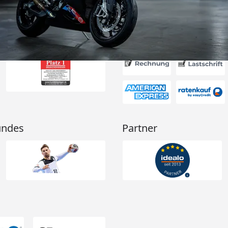
d schützt
Absolute
g!“
Akzeptierte Zahlungsa
undes
Partner