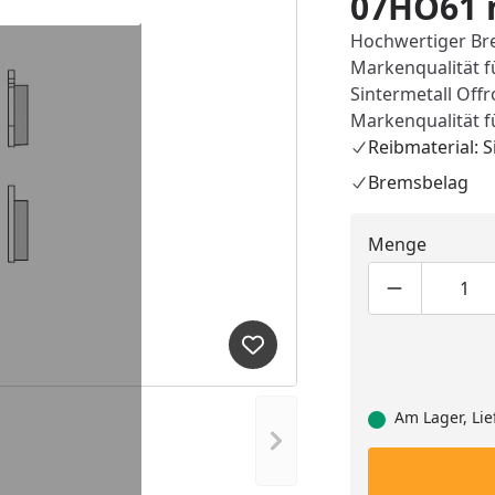
07HO61 
Hochwertiger Br
Markenqualität f
Sintermetall Offr
Markenqualität f
Reibmaterial: S
Bremsbelag
Menge
Produktmen
Pro
Produkt zur Wunschliste hi
Am Lager, Lie
Nächstes Bild anzeigen