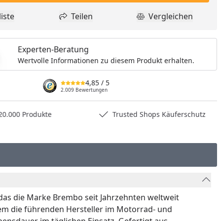
iste
Teilen
Vergleichen
dukt zur Wunschliste hinzufügen
Teilen
Produkt Vergle
Experten-Beratung
Wertvolle Informationen zu diesem Produkt erhalten.
4,85
/ 5
2.009 Bewertungen
0.000 Produkte
Trusted Shops Käuferschutz
as die Marke Brembo seit Jahrzehnten weltweit
em die führenden Hersteller im Motorrad- und