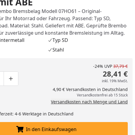
mit ABE
embo Bremsbelag Modell 07HO61 – Original-
ür Ihr Motorrad oder Fahrzeug. Passend: Typ SD,
oad. Material: Stahl. Geliefert mit ABE. Geprüfte Brembo
ür zuverlässige und konstante Bremsleistung im Alltag.
intermetall
Typ SD
Stahl
-24%
UVP
37,79 €
28,41 €
inkl. 19% MwSt.
ge um eins verringern
duktmenge manuell eingeben
Produktmenge um eins erhöhen
4,90 € Versandkosten in Deutschland
Versandkostenfrei ab 15 Stück
nzufügen
Versandkosten nach Menge und Land
ferzeit: 4-6 Werktage in Deutschland
In den Einkaufswagen
In den Einkaufswagen legen