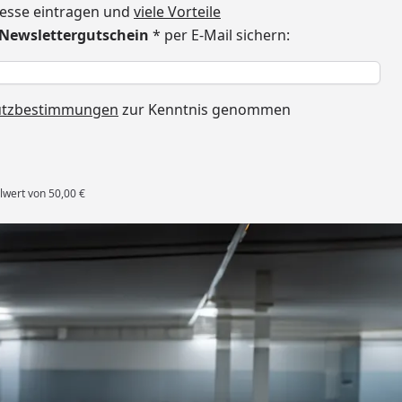
dresse eintragen und
viele Vorteile
€ Newslettergutschein
* per E-Mail sichern:
h
utzbestimmungen
zur Kenntnis genommen
lwert von 50,00 €