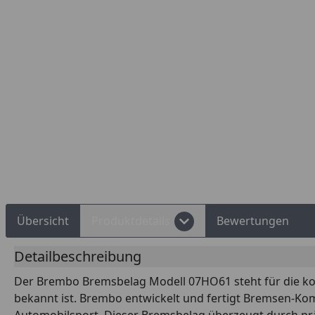
d Shops Käuferschutz
Über 10 Zahlungsarten
Übersicht
Produktdetails
Bewertungen
Detailbeschreibung
Der Brembo Bremsbelag Modell 07HO61 steht für die ko
bekannt ist. Brembo entwickelt und fertigt Bremsen-Ko