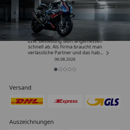
Trusted Shops
4,85
/ 5
„Die Abwicklung eines Auftrages
bzw. Bestellung läuft angemessen
schnell ab. Als Firma braucht man
verlässliche Partner und das habe
ich hier gefunden.“
06.08.2026
Versand
Auszeichnungen