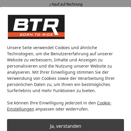
Kauf auf Rechnung
Alle Produkte
Mein Konto
Wunschl
Eink
Hotline
4,85
/ 5
Suchen
Noch 1 Tag und 3 Stunden
Unsere Seite verwendet Cookies und ähnliche
Spare bis zu 35% auf EVOLIFT® Zentralständer
Technologien, um die Benutzererfahrung auf unserer
von BTR!
Website zu verbessern, Inhalte und Anzeigen zu
personalisieren und die Nutzung unserer Website zu
analysieren. Mit Ihrer Einwilligung stimmen Sie der
Motorradteile & Ersatzteile
Bremsen
Bremsbeläge
Br
Verwendung von Cookies sowie der Verarbeitung Ihrer
Startseite
persönlichen Daten zu, um Ihnen ein bestmögliches
Brembo Bremsbelag Modell 07HO57
Surferlebnis und mehr Funktionen zu bieten.
mit ABE
Sie können Ihre Einwilligung jederzeit in den
Cookie-
Einstellungen
anpassen oder widerrufen.
Ja, verstanden