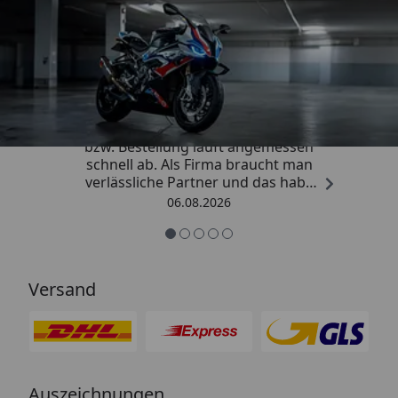
Trusted Shops
4,85
/ 5
„Die Abwicklung eines Auftrages
bzw. Bestellung läuft angemessen
schnell ab. Als Firma braucht man
verlässliche Partner und das habe
ich hier gefunden.“
06.08.2026
Versand
Auszeichnungen