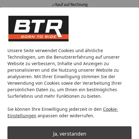
Kauf auf Rechnung
Alle Produkte
Mein Konto
Wunschl
Eink
Hotline
4,85
/ 5
Suchen
Noch 1 Tag und 23 Stunden
Unsere Seite verwendet Cookies und ähnliche
Spare bis zu 35% auf EVOLIFT® Zentralständer
Technologien, um die Benutzererfahrung auf unserer
von BTR!
Website zu verbessern, Inhalte und Anzeigen zu
personalisieren und die Nutzung unserer Website zu
analysieren. Mit Ihrer Einwilligung stimmen Sie der
Motorradteile & Ersatzteile
Bremsen
Bremsbeläge
Bre
Verwendung von Cookies sowie der Verarbeitung Ihrer
Startseite
persönlichen Daten zu, um Ihnen ein bestmögliches
Brembo Bremsbelag Modell 07GR13
Surferlebnis und mehr Funktionen zu bieten.
mit ABE
Sie können Ihre Einwilligung jederzeit in den
Cookie-
Einstellungen
anpassen oder widerrufen.
Ja, verstanden