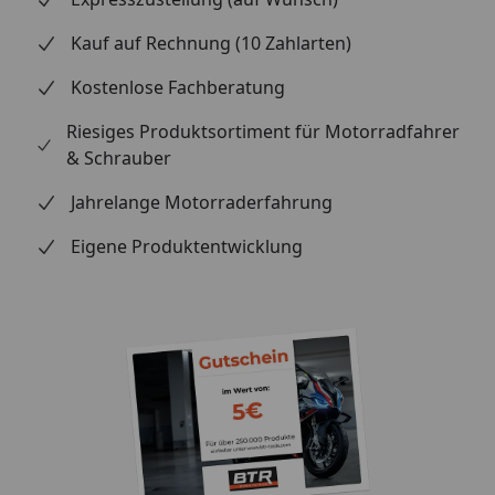
Stück) Zubehör: Zubehör zur Montage der Beläge
(Schrauben, Klammern etc.) Holen Sie sich jetzt den
Kauf auf Rechnung (10 Zahlarten)
Brembo Bremsbelag 07GR13 und profitieren Sie von
Kostenlose Fachberatung
einer zuverlässigen und langlebigen Bremsleistung!
Riesiges Produktsortiment für Motorradfahrer
& Schrauber
Jahrelange Motorraderfahrung
Eigene Produktentwicklung