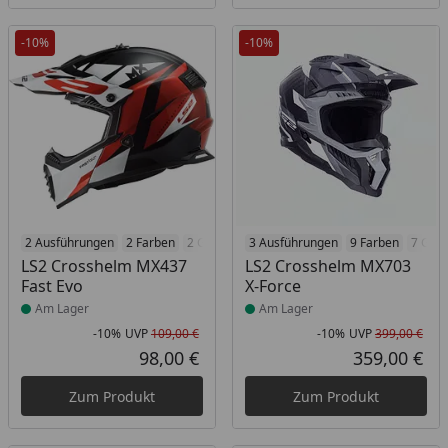
-10%
-10%
Produkt am Lager
2 Ausführungen
2 Farben
2 Größen
Produkt am Lager
3 Ausführungen
9 Farben
7 Grö
LS2 Crosshelm MX437
LS2 Crosshelm MX703
Fast Evo
X-Force
Am Lager
Am Lager
-10%
UVP
109,00 €
-10%
UVP
399,00 €
Rabatt in Prozent
Ursprünglicher Preis
Rab
Urs
98,00 €
359,00 €
Aktueller Preis
Akt
Zum Produkt
Zum Produkt