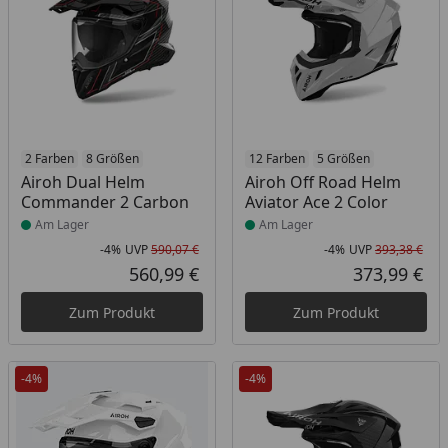
Produkt am Lager
2 Farben
8 Größen
Produkt am Lager
12 Farben
5 Größen
Airoh Dual Helm
Airoh Off Road Helm
Commander 2 Carbon
Aviator Ace 2 Color
Am Lager
Am Lager
-4%
UVP
590,07 €
-4%
UVP
393,38 €
Rabatt in Prozent
Ursprünglicher Preis
Rab
Urs
560,99 €
373,99 €
Aktueller Preis
Akt
Zum Produkt
Zum Produkt
-4%
-4%