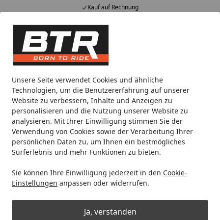
Kauf auf Rechnung
Alle Produkte
Mein Konto
Wunschl
Eink
Hotline
4,85
/ 5
Suchen
Noch 2 Tage und 4 Stunden
Unsere Seite verwendet Cookies und ähnliche
Spare bis zu 35% auf EVOLIFT® Zentralständer
Technologien, um die Benutzererfahrung auf unserer
von BTR!
Website zu verbessern, Inhalte und Anzeigen zu
personalisieren und die Nutzung unserer Website zu
analysieren. Mit Ihrer Einwilligung stimmen Sie der
Zubehör
Helme & Zubehör
Cross- & Endurohelme
Verwendung von Cookies sowie der Verarbeitung Ihrer
Startseite
persönlichen Daten zu, um Ihnen ein bestmögliches
Cross- & Endurohelme
Surferlebnis und mehr Funktionen zu bieten.
Sie können Ihre Einwilligung jederzeit in den
Cookie-
Ihre Artikelübersicht
Einstellungen
anpassen oder widerrufen.
Kategorien
Ja, verstanden