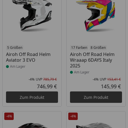
Produkt am Lager
5 Größen
Produkt am Lager
17 Farben
8 Größen
Airoh Off Road Helm
Airoh Off Road Helm
Aviator 3 EVO
Wraaap 6DAYS Italy
2025
Am Lager
Am Lager
-4%
UVP
785,79 €
-4%
UVP
153,41 €
Rabatt in Prozent
Ursprünglicher Preis
Rab
Urs
746,99 €
145,99 €
Aktueller Preis
Akt
Zum Produkt
Zum Produkt
-4%
-4%