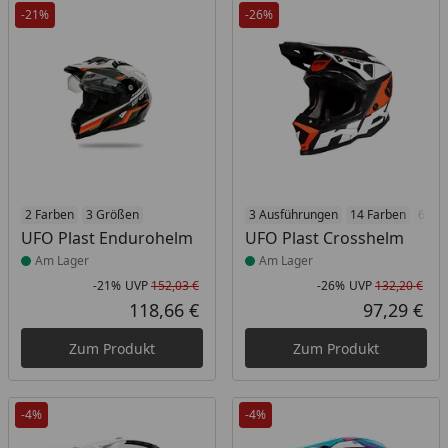
-21%
-26%
Produkt am Lager
2 Farben
3 Größen
Produkt am Lager
3 Ausführungen
14 Farben
6 Gr
UFO Plast Endurohelm
UFO Plast Crosshelm
Am Lager
Am Lager
-21%
UVP
152,03 €
-26%
UVP
132,20 €
Rabatt in Prozent
Ursprünglicher Preis
Rab
Urs
118,66 €
97,29 €
Aktueller Preis
Akt
Zum Produkt
Zum Produkt
-4%
-4%