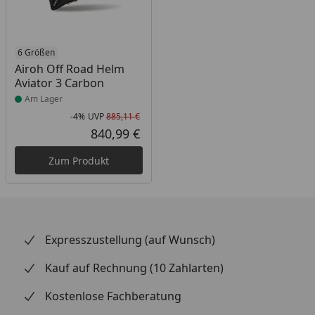
Produkt am Lager
6 Größen
Airoh Off Road Helm
Aviator 3 Carbon
Am Lager
-4%
UVP
885,11 €
Rabatt in Prozent
Ursprünglicher Preis
840,99 €
Aktueller Preis
Zum Produkt
Expresszustellung (auf Wunsch)
Kauf auf Rechnung (10 Zahlarten)
Kostenlose Fachberatung