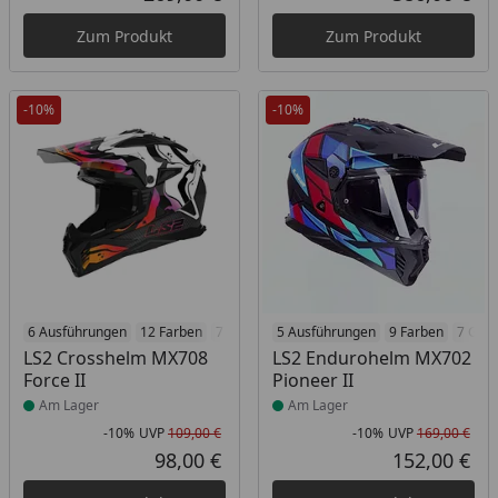
Aktueller Preis
Akt
Zum Produkt
Zum Produkt
-10%
-10%
Produkt am Lager
6 Ausführungen
12 Farben
7 Größen
Produkt am Lager
5 Ausführungen
9 Farben
7 Grö
LS2 Crosshelm MX708
LS2 Endurohelm MX702
Force II
Pioneer II
Am Lager
Am Lager
-10%
UVP
109,00 €
-10%
UVP
169,00 €
Rabatt in Prozent
Ursprünglicher Preis
Rab
Urs
98,00 €
152,00 €
Aktueller Preis
Akt