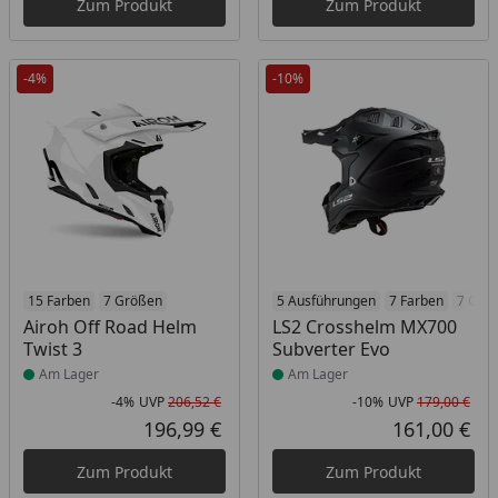
Zum Produkt
Zum Produkt
-4%
-10%
Produkt am Lager
15 Farben
7 Größen
Produkt am Lager
5 Ausführungen
7 Farben
7 Grö
Airoh Off Road Helm
LS2 Crosshelm MX700
Twist 3
Subverter Evo
Am Lager
Am Lager
-4%
UVP
206,52 €
-10%
UVP
179,00 €
Rabatt in Prozent
Ursprünglicher Preis
Rab
Urs
196,99 €
161,00 €
Aktueller Preis
Akt
Zum Produkt
Zum Produkt