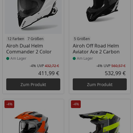
Produkt am Lager
12 Farben
7 Größen
Produkt am Lager
5 Größen
Airoh Dual Helm
Airoh Off Road Helm
Commander 2 Color
Aviator Ace 2 Carbon
Am Lager
Am Lager
-4%
UVP
432,72 €
-4%
UVP
560,57 €
Rabatt in Prozent
Ursprünglicher Preis
Rab
Urs
411,99 €
532,99 €
Aktueller Preis
Akt
Zum Produkt
Zum Produkt
-4%
-4%