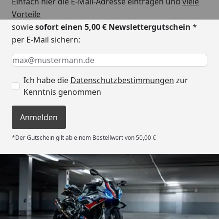
Einfach hier die E-Mail-Adresse eintragen und
viele
Vorteile
sowie
sofort einen 5,00 € Newslettergutschein
*
per E-Mail sichern:
Keine Eingabe erforderlich
Eingabe erforderlich
E-Mail *
Ich habe die
Datenschutzbestimmungen
zur
Kenntnis genommen
Anmelden
*Der Gutschein gilt ab einem Bestellwert von 50,00 €
Trusted Shops
4,85
/ 5