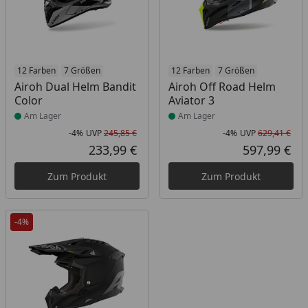
Produkt am Lager
12 Farben
7 Größen
Produkt am Lager
12 Farben
7 Größen
Airoh Dual Helm Bandit
Airoh Off Road Helm
Color
Aviator 3
Am Lager
Am Lager
-4%
UVP
245,85 €
-4%
UVP
629,41 €
Rabatt in Prozent
Ursprünglicher Preis
Rab
Urs
233,99 €
597,99 €
Aktueller Preis
Akt
Zum Produkt
Zum Produkt
-4%