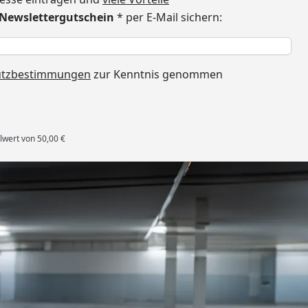
€ Newslettergutschein
* per E-Mail sichern:
h
utzbestimmungen
zur Kenntnis genommen
lwert von 50,00 €