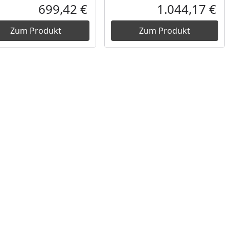
Prozent
cher Preis
Rabatt in Prozent
Ursprünglicher Preis
Rab
Urs
699,42 €
1.044,17 €
reis
Aktueller Preis
Akt
Zum Produkt
Zum Produkt