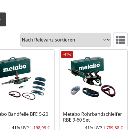
Sortieren
Ansicht 
-41%
bo Bandfeile BFE 9-20
Metabo Rohrbandschleifer
RBE 9-60 Set
-41%
UVP
1.198,93 €
-41%
UVP
1.789,88 €