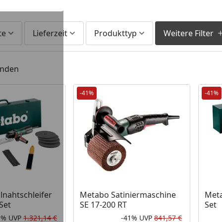
te
Lieferzeit
Produkttyp
Weitere Filter
unden
-41%
-41%
nahtschleifer
Metabo Satiniermaschine
Meta
Set
SE 17-200 RT
Set
1%
UVP
1.321,14 €
-41%
UVP
841,57 €