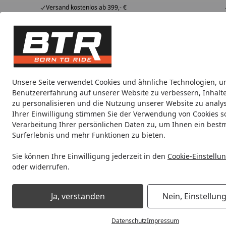
Versand kostenlos ab 399,- €
Hotline
07051 / 9 222 5959
4,85
/ 5
Mi-Fr. 8-12 Uhr
2.008 Bewertungen
Tipps &
BTR
Alle Produkte
Marken
Alle Produkte
Tricks
Produktwelt
Unsere Seite verwendet Cookies und ähnliche Technologien, u
Benutzererfahrung auf unserer Website zu verbessern, Inhalt
Werkstatt
Beleuchtung / Leuchtmittel
Einlageru
zu personalisieren und die Nutzung unserer Website zu analys
Ihrer Einwilligung stimmen Sie der Verwendung von Cookies s
Verarbeitung Ihrer persönlichen Daten zu, um Ihnen ein best
Noch 1 Tag und 1 Stunde
Spare b
Surferlebnis und mehr Funktionen zu bieten.
Sie können Ihre Einwilligung jederzeit in den
Cookie-Einstellu
oder widerrufen.
Werkstatt
Maschinen
Schleifen & Polieren
Edelstahlb
Startseite
Edelstahlbearbeitung
Ja, verstanden
Nein, Einstellun
Datenschutz
Impressum