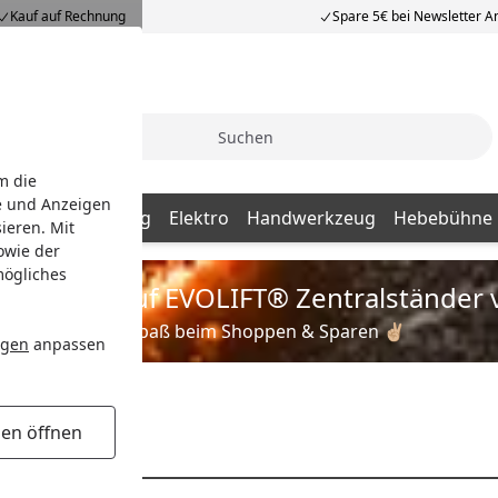
Kauf auf Rechnung
Spare 5€ bei Newsletter 
Suche
m die
e und Anzeigen
ng / Aufbewahrung
Elektro
Handwerkzeug
Hebebühne
ieren. Mit
owie der
mögliches
is zu 35% auf EVOLIFT® Zentralständer 
Viel Spaß beim Shoppen & Sparen ✌🏼
ngen
anpassen
earbeitung
gen öffnen