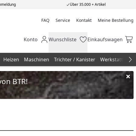
Anmeldung
Über 35.000 + Artikel
FAQ
Service
Kontakt
Meine Bestellung
Meine Bestellung
Konto
Wunschliste
Einkaufswagen
Mein Konto
Wunschliste
Einkaufswagen
Heizen
Maschinen
Trichter / Kanister
Werkstattzube
Na
von BTR!