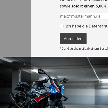
sowie
sofort einen 5,00 
Keine Eingabe erforderlic
Eingabe erforderlich
E-Mail *
Ich habe die
Datensch
Anmelden
*Der Gutschein gilt ab einem Bestel
Versand
es Auftrages
ft angemessen
 und das habe
nden.“
6