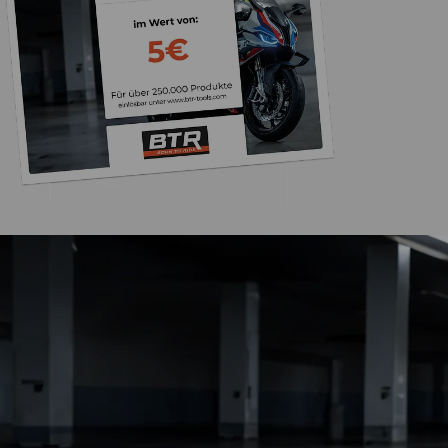
Trusted Shops
„Die Abwicklung ein
bzw. Bestellung läu
schnell ab. Als Firma braucht man
verlässliche Partner
4,85
/ 5
2.008 Bewertungen
ich hier gefu
06.08.202