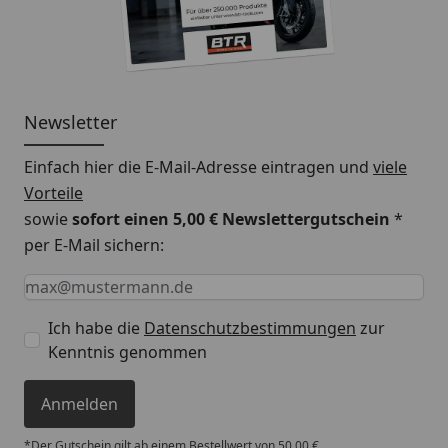
Newsletter
Einfach hier die E-Mail-Adresse eintragen und
viele
Vorteile
sowie
sofort einen 5,00 € Newslettergutschein
*
per E-Mail sichern:
Keine Eingabe erforderlich
Eingabe erforderlich
E-Mail *
Ich habe die
Datenschutzbestimmungen
zur
Kenntnis genommen
Anmelden
*Der Gutschein gilt ab einem Bestellwert von 50,00 €