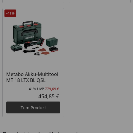
-41%
Metabo Akku-Multitool
MT 18 LTX BL QSL
-41%
UVP
779,69 €
Rabatt in Prozent
Ursprünglicher Preis
454,85 €
Aktueller Preis
Zum Produkt