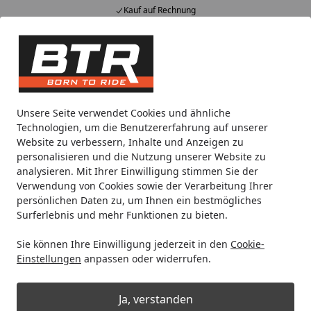
Kauf auf Rechnung
Alle Produkte
Mein Konto
Wunschl
Eink
Hotline
4,85
/ 5
Suchen
Noch 1 Tag und 19 Stunden
Unsere Seite verwendet Cookies und ähnliche
Spare bis zu 35% auf EVOLIFT® Zentralständer
Technologien, um die Benutzererfahrung auf unserer
von BTR!
Website zu verbessern, Inhalte und Anzeigen zu
personalisieren und die Nutzung unserer Website zu
analysieren. Mit Ihrer Einwilligung stimmen Sie der
Werkstatt
Maschinen
Schleifen & Polieren
Dreieckschl
Verwendung von Cookies sowie der Verarbeitung Ihrer
Startseite
persönlichen Daten zu, um Ihnen ein bestmögliches
Dreieckschleifer & Multitools
Surferlebnis und mehr Funktionen zu bieten.
Sie können Ihre Einwilligung jederzeit in den
Cookie-
Ihre Artikelübersicht
Einstellungen
anpassen oder widerrufen.
Kategorien
Ja, verstanden