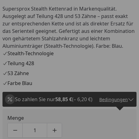
Supersprox Stealth Kettenrad in Markenqualität.
Ausgelegt auf Teilung 428 und 53 Zähne – passt exakt
zur entsprechenden Kette und ist als direkter Ersatz für
das Serienteil geeignet. Gefertigt aus einer Kombination
von gehärtetem Stahlzahnkranz und leichtem
Aluminiumträger (Stealth-Technologie). Farbe: Blau.
Stealth-Technologie
Teilung 428
53 Zähne
Farbe Blau
So zahlen Sie nur
58,85 €
(– 6,20 €)
Bedingungen
Menge
Produktmenge um eins verringern
Produktmenge manuell eingeben
Produktmenge um eins erhöhen