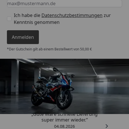
Keine Eingabe erforderlich
Eingabe erforderlich
E-Mail *
Ich habe die
Datenschutzbestimmungen
zur
Kenntnis genommen
Anmelden
*Der Gutschein gilt ab einem Bestellwert von 50,00 €
Trusted Shops
4,85
/ 5
„Gute Ware schnelle Lieferung
super immer wieder.“
04.08.2026