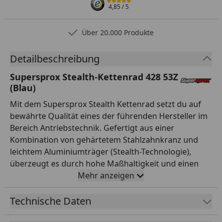
4,85
/ 5
Über 20.000 Produkte
Detailbeschreibung
Supersprox Stealth-Kettenrad 428 53Z
(Blau)
Mit dem Supersprox Stealth Kettenrad setzt du auf
bewährte Qualität eines der führenden Hersteller im
Bereich Antriebstechnik. Gefertigt aus einer
Kombination von gehärtetem Stahlzahnkranz und
leichtem Aluminiumträger (Stealth-Technologie),
überzeugt es durch hohe Maßhaltigkeit und einen
ruhigen Lauf. Die Verzahnung ist auf Teilung 428 und
Mehr anzeigen
53 Zähne ausgelegt und passt damit exakt zur
entsprechenden Kette. Mit einem Innendurchmesser
Technische Daten
von 152,0 mm und einem Lochkreis von 175,0 mm (6-