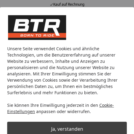
Kauf auf Rechnung
Alle Produkte
Mein Konto
Wunschl
Eink
Hotline
4,85
/ 5
Suchen
Noch 2 Tage und 17 Stunden
Unsere Seite verwendet Cookies und ähnliche
Spare bis zu 35% auf EVOLIFT® Zentralständer
Technologien, um die Benutzererfahrung auf unserer
von BTR!
Website zu verbessern, Inhalte und Anzeigen zu
personalisieren und die Nutzung unserer Website zu
analysieren. Mit Ihrer Einwilligung stimmen Sie der
Motorradteile & Ersatzteile
Kraftübertragung
Kettenrad
Verwendung von Cookies sowie der Verarbeitung Ihrer
Startseite
persönlichen Daten zu, um Ihnen ein bestmögliches
Supersprox Stealth-Kettenrad 428
Surferlebnis und mehr Funktionen zu bieten.
53Z (Blau)
Sie können Ihre Einwilligung jederzeit in den
Cookie-
Einstellungen
anpassen oder widerrufen.
Ja, verstanden