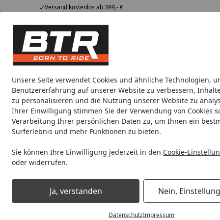
Versand kostenlos ab 399,- €
Hotline
07051 / 9 222 5959
4,85
/ 5
Mi-Fr. 8-12 Uhr
2.009 Bewertungen
Tipps &
BTR
Alle Produkte
Marken
Alle Produkte
Tricks
Produktwelt
Unsere Seite verwendet Cookies und ähnliche Technologien, u
Benutzererfahrung auf unserer Website zu verbessern, Inhalt
Motorradteile & Ersatzteile
Anbauteile
Auspuff
zu personalisieren und die Nutzung unserer Website zu analys
Ihrer Einwilligung stimmen Sie der Verwendung von Cookies s
Verarbeitung Ihrer persönlichen Daten zu, um Ihnen ein best
Noch 10 Stunden und 16 Minuten
Spare b
Surferlebnis und mehr Funktionen zu bieten.
Sie können Ihre Einwilligung jederzeit in den
Cookie-Einstellu
oder widerrufen.
Motorradteile & Ersatzteile
Kraftübertragung
Kettenrad
Ja, verstanden
Nein, Einstellun
Startseite
Datenschutz
Impressum