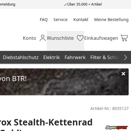
Anmeldung
Über 35.000 + Artikel
FAQ
Service
Kontakt
Meine Bestellung
Meine Bestellung
Konto
Wunschliste
Einkaufswagen
Mein Konto
Wunschliste
Einkaufswagen
Diebstahlschutz
Elektrik
Fahrwerk
Filter & Schläuche
Na
von BTR!
Artikel-Nr.:
8035127
ox Stealth-Kettenrad