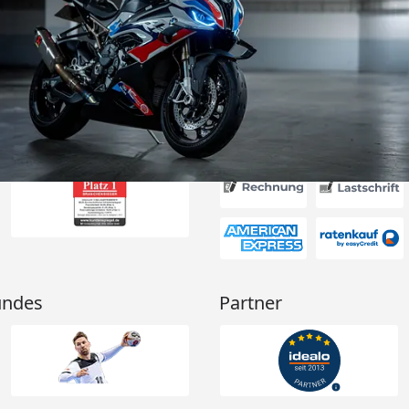
g flott – am
d am 31.07.
deckplane
6
nau der
d schützt
Absolute
g!“
Akzeptierte Zahlungsa
undes
Partner