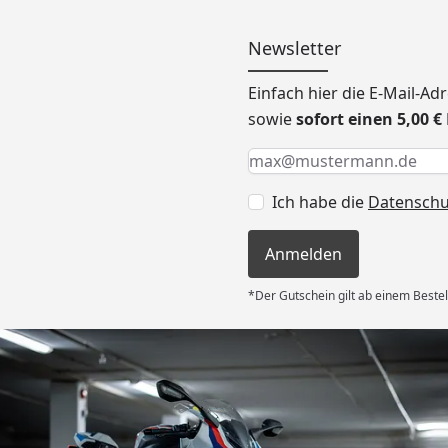
Newsletter
Einfach hier die E-Mail-A
sowie
sofort einen 5,00 
Keine Eingabe erforderlic
Eingabe erforderlich
E-Mail *
Ich habe die
Datensch
Anmelden
*Der Gutschein gilt ab einem Bestel
Versand
 Kauf! Der
unkompliziert