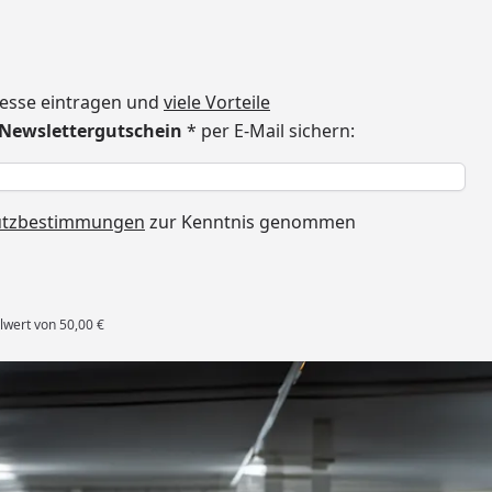
dresse eintragen und
viele Vorteile
€ Newslettergutschein
* per E-Mail sichern:
h
utzbestimmungen
zur Kenntnis genommen
lwert von 50,00 €