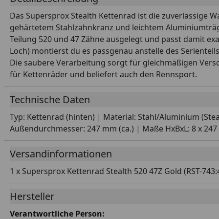
Das Supersprox Stealth Kettenrad ist die zuverlässige W
gehärtetem Stahlzahnkranz und leichtem Aluminiumträger
Teilung 520 und 47 Zähne ausgelegt und passt damit ex
Loch) montierst du es passgenau anstelle des Serienteil
Die saubere Verarbeitung sorgt für gleichmäßigen Vers
für Kettenräder und beliefert auch den Rennsport.
Technische Daten
Typ: Kettenrad (hinten) | Material: Stahl/Aluminium (Ste
Außendurchmesser: 247 mm (ca.) | Maße HxBxL: 8 x 247 x
Versandinformationen
1 x Supersprox Kettenrad Stealth 520 47Z Gold (RST-743
Hersteller
Verantwortliche Person: