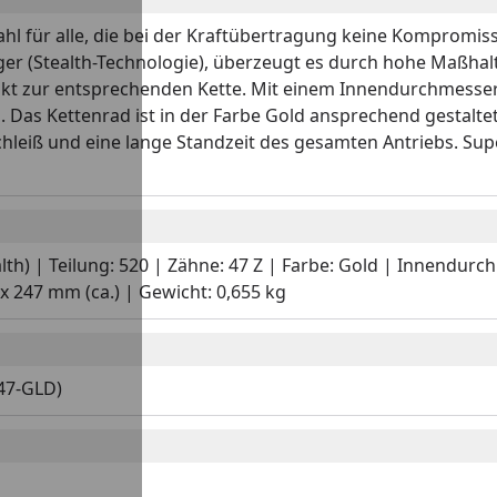
ahl für alle, die bei der Kraftübertragung keine Kompromis
 (Stealth-Technologie), überzeugt es durch hohe Maßhalti
akt zur entsprechenden Kette. Mit einem Innendurchmesse
s. Das Kettenrad ist in der Farbe Gold ansprechend gestalte
chleiß und eine lange Standzeit des gesamten Antriebs. Su
alth) | Teilung: 520 | Zähne: 47 Z | Farbe: Gold | Innendur
 247 mm (ca.) | Gewicht: 0,655 kg
:47-GLD)