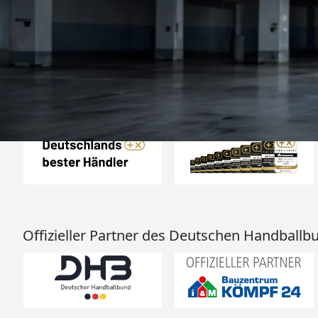
und der Versand gin
26.07. bestellt un
4,85
/ 5
2.009 Bewertungen
geliefert. Die Ab
08.08.202
entspricht ge
Beschreibung un
hervorragend. 
Empfehlun
Auszeichnungen
Offizieller Partner des Deutschen Handballb