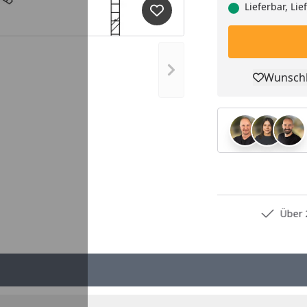
Lieferbar, Li
Produkt zur Wunschliste hi
Nächstes Bild anzeigen
Wunschl
Pro
Persönliche Fachberatung
Über 2