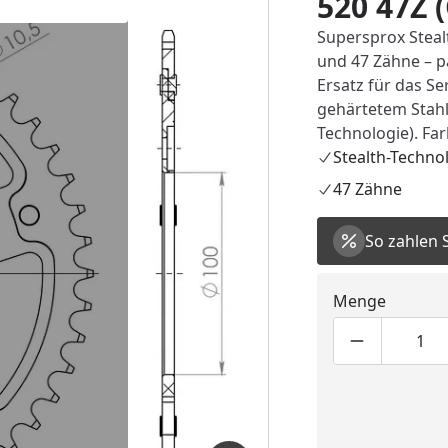
520 47Z 
Supersprox Steal
und 47 Zähne – pa
Ersatz für das Se
gehärtetem Stahl
Technologie). Far
Stealth-Techno
47 Zähne
So zahlen 
Menge
Produktmen
Pro