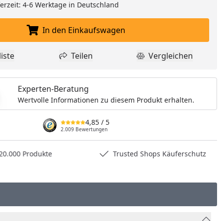
eferzeit: 4-6 Werktage in Deutschland
nzufügen
In den Einkaufswagen
In den Einkaufswagen legen
iste
Teilen
Vergleichen
dukt zur Wunschliste hinzufügen
Teilen
Produkt Vergle
Experten-Beratung
Wertvolle Informationen zu diesem Produkt erhalten.
4,85
/ 5
2.009 Bewertungen
0.000 Produkte
Trusted Shops Käuferschutz