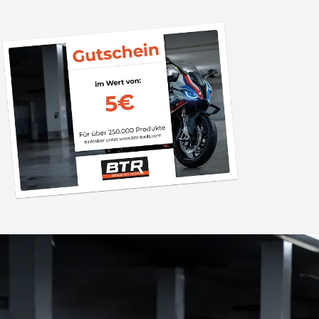
Trusted Shops
„Sehr zufriedener
Bestellvorgang war 