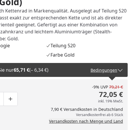
(Gold)
th Kettenrad in Markenqualität. Ausgelegt auf Teilung 520
sst exakt zur entsprechenden Kette und ist als direkter
rienteil geeignet. Gefertigt aus einer Kombination von
zahnkranz und leichtem Aluminiumträger (Stealth-
be: Gold.
logie
Teilung 520
Farbe Gold
Sie nur
65,71 €
(– 6,34 €)
Bedingungen
-9%
UVP
79,21 €
72,05 €
inkl. 19% MwSt.
ge um eins verringern
duktmenge manuell eingeben
Produktmenge um eins erhöhen
7,90 € Versandkosten in Deutschland
Versandkostenfrei ab 6 Stück
Versandkosten nach Menge und Land