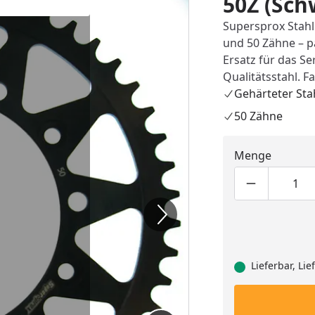
50Z (Sch
Supersprox Stahl
und 50 Zähne – pa
Ersatz für das Se
Qualitätsstahl. F
Gehärteter Sta
50 Zähne
Menge
Produktmen
Pro
Lieferbar, Li