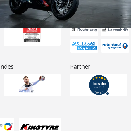
Absolute
g!“
Akzeptierte Zahlungsa
undes
Partner