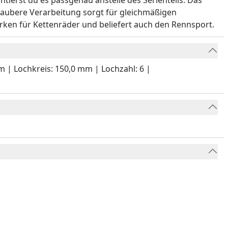
erst du es passgenau anstelle des Serienteils. Das
 saubere Verarbeitung sorgt für gleichmäßigen
rken für Kettenräder und beliefert auch den Rennsport.
m | Lochkreis: 150,0 mm | Lochzahl: 6 |