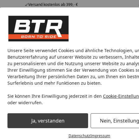
Versand kostenlos ab 399,- €
Hotline
07051 / 9 222 5959
4,85
/ 5
Mi-Fr. 8-12 Uhr
2.009 Bewertungen
Tipps &
BTR
Alle Produkte
Marken
Alle Produkte
Tricks
Produktwelt
Unsere Seite verwendet Cookies und ähnliche Technologien, u
Benutzererfahrung auf unserer Website zu verbessern, Inhalt
Motorradteile & Ersatzteile
Anbauteile
Auspuff
zu personalisieren und die Nutzung unserer Website zu analys
Ihrer Einwilligung stimmen Sie der Verwendung von Cookies s
Verarbeitung Ihrer persönlichen Daten zu, um Ihnen ein best
Noch 16 Stunden und 41 Minuten
Spare b
Surferlebnis und mehr Funktionen zu bieten.
Sie können Ihre Einwilligung jederzeit in den
Cookie-Einstellu
oder widerrufen.
Motorradteile & Ersatzteile
Kraftübertragung
Kettenrad
Ja, verstanden
Nein, Einstellun
Startseite
Datenschutz
Impressum