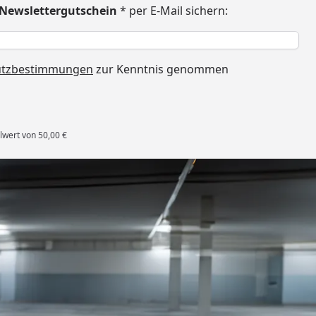
€ Newslettergutschein
* per E-Mail sichern:
h
utzbestimmungen
zur Kenntnis genommen
lwert von 50,00 €