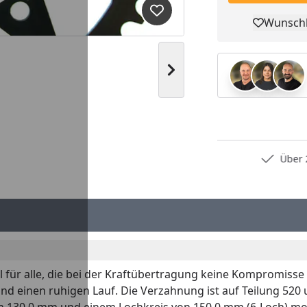
Produkt zur Wunschliste hi
Wunschl
Pro
Nächstes Bild anzeigen
Persönliche Fachberatung
Über 2
l für alle, die bei der Kraftübertragung keine Kompromisse
und einen ruhigen Lauf. Die Verzahnung ist auf Teilung 520