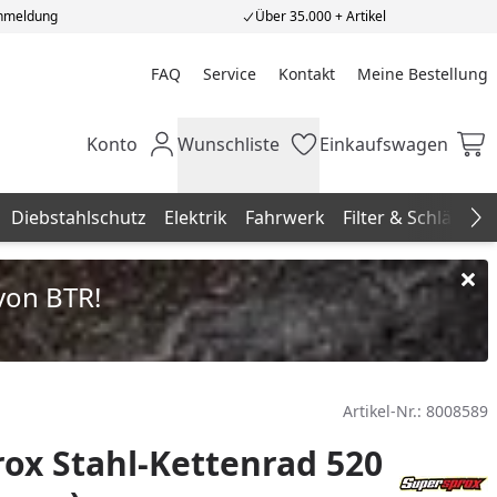
Anmeldung
Über 35.000 + Artikel
FAQ
Service
Kontakt
Meine Bestellung
Meine Bestellung
Konto
Wunschliste
Einkaufswagen
Mein Konto
Wunschliste
Einkaufswagen
Diebstahlschutz
Elektrik
Fahrwerk
Filter & Schläuche
Na
von BTR!
Artikel-Nr.:
8008589
ox Stahl-Kettenrad 520