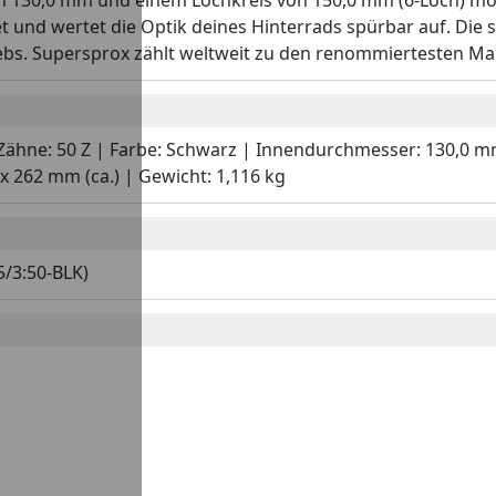
130,0 mm und einem Lochkreis von 150,0 mm (6-Loch) monti
et und wertet die Optik deines Hinterrads spürbar auf. Die
ebs. Supersprox zählt weltweit zu den renommiertesten Ma
 | Zähne: 50 Z | Farbe: Schwarz | Innendurchmesser: 130,0 m
 262 mm (ca.) | Gewicht: 1,116 kg
5/3:50-BLK)