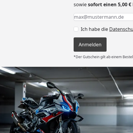
sowie
sofort einen 5,00 
Keine Eingabe erforderlic
Eingabe erforderlich
E-Mail *
Ich habe die
Datensch
Anmelden
*Der Gutschein gilt ab einem Bestel
Versand
 Kauf! Der
unkompliziert
g flott – am
d am 31.07.
deckplane
6
nau der
d schützt