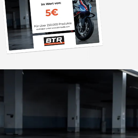
Trusted Shops
„Sehr zufriedener
Bestellvorgang war 
und der Versand gin
26.07. bestellt un
4,85
/ 5
2.009 Bewertungen
geliefert. Die Ab
08.08.202
entspricht ge
Beschreibung un