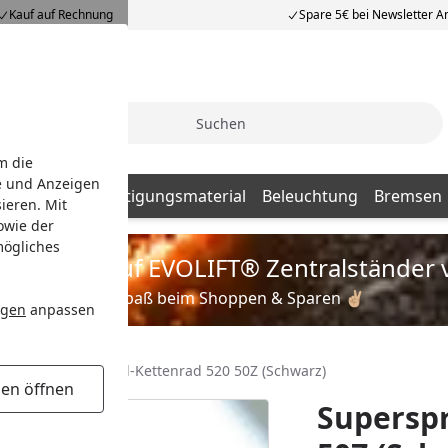
Kauf auf Rechnung
Spare 5€ bei Newsletter 
Suche
m die
e und Anzeigen
Batterien
Befestigungsmaterial
Beleuchtung
Bremsen
ieren. Mit
owie der
mögliches
is zu 35% auf EVOLIFT® Zentralständer 
Viel Spaß beim Shoppen & Sparen ✌🏼
ngen
anpassen
Supersprox Stahl-Kettenrad 520 50Z (Schwarz)
gen öffnen
Superspr