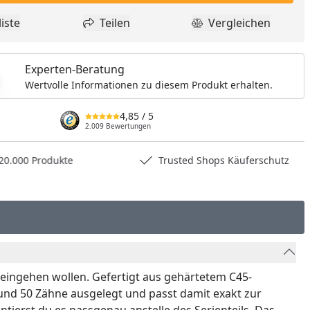
nzufügen
iste
Teilen
Vergleichen
dukt zur Wunschliste hinzufügen
Teilen
Produkt Vergle
Experten-Beratung
Wertvolle Informationen zu diesem Produkt erhalten.
4,85
/ 5
2.009 Bewertungen
0.000 Produkte
Trusted Shops Käuferschutz
 eingehen wollen. Gefertigt aus gehärtetem C45-
 und 50 Zähne ausgelegt und passt damit exakt zur