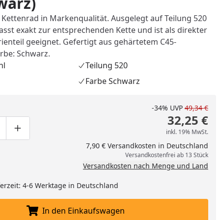
warz)
 Kettenrad in Markenqualität. Ausgelegt auf Teilung 520
sst exakt zur entsprechenden Kette und ist als direkter
rienteil geeignet. Gefertigt aus gehärtetem C45-
arbe: Schwarz.
hl
Teilung 520
Farbe Schwarz
-34%
UVP
49,34 €
32,25 €
inkl. 19% MwSt.
ge um eins verringern
duktmenge manuell eingeben
Produktmenge um eins erhöhen
7,90 € Versandkosten in Deutschland
Versandkostenfrei ab 13 Stück
Versandkosten nach Menge und Land
eferzeit: 4-6 Werktage in Deutschland
In den Einkaufswagen
In den Einkaufswagen legen