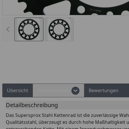
Vorheriges Bild anzeigen
d Shops Käuferschutz
Über 10 Zahlungsarten
Übersicht
Produktdetails
Bewertungen
Detailbeschreibung
Das Supersprox Stahl Kettenrad ist die zuverlässige Wah
Qualitätsstahl, überzeugt es durch hohe Maßhaltigkeit 