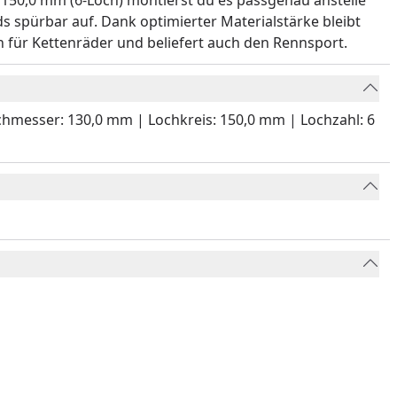
150,0 mm (6-Loch) montierst du es passgenau anstelle
ds spürbar auf. Dank optimierter Materialstärke bleibt
 für Kettenräder und beliefert auch den Rennsport.
urchmesser: 130,0 mm | Lochkreis: 150,0 mm | Lochzahl: 6