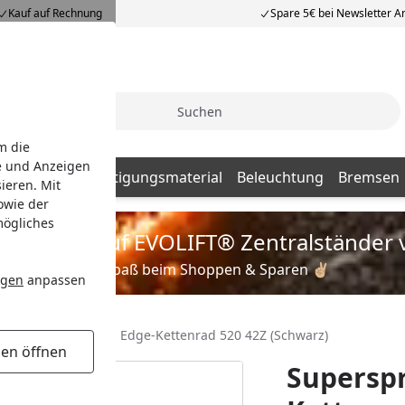
Kauf auf Rechnung
Spare 5€ bei Newsletter 
Suche
m die
e und Anzeigen
Batterien
Befestigungsmaterial
Beleuchtung
Bremsen
ieren. Mit
owie der
mögliches
is zu 35% auf EVOLIFT® Zentralständer 
Viel Spaß beim Shoppen & Sparen ✌🏼
ngen
anpassen
Supersprox Steel Edge-Kettenrad 520 42Z (Schwarz)
gen öffnen
Superspr