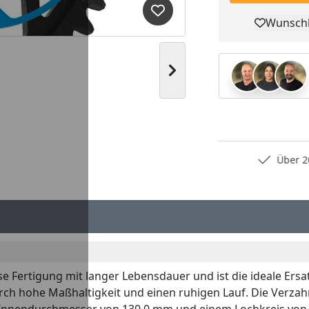
Produkt zur Wunschliste hi
Wunschl
Pro
Nächstes Bild anzeigen
Persönliche Fachberatung
Über 2
e Fertigung mit langer Lebensdauer und ist die ideale Ersa
ch hohe Maßhaltigkeit und einen ruhigen Lauf. Die Verzah