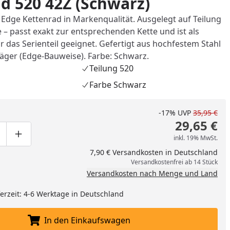
d 520 42Z (Schwarz)
 Edge Kettenrad in Markenqualität. Ausgelegt auf Teilung
 – passt exakt zur entsprechenden Kette und ist als
ür das Serienteil geeignet. Gefertigt aus hochfestem Stahl
äger (Edge-Bauweise). Farbe: Schwarz.
Teilung 520
Farbe Schwarz
-17%
UVP
35,95 €
29,65 €
inkl. 19% MwSt.
ge um eins verringern
duktmenge manuell eingeben
Produktmenge um eins erhöhen
7,90 € Versandkosten in Deutschland
Versandkostenfrei ab 14 Stück
Versandkosten nach Menge und Land
eferzeit: 4-6 Werktage in Deutschland
In den Einkaufswagen
In den Einkaufswagen legen