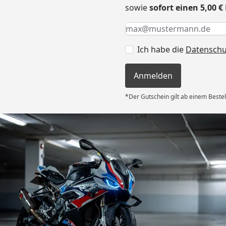
sowie
sofort einen 5,00 
Keine Eingabe erforderlic
Eingabe erforderlich
E-Mail *
Ich habe die
Datensch
Anmelden
*Der Gutschein gilt ab einem Bestel
Versand
e Lieferung
ieder.“
6