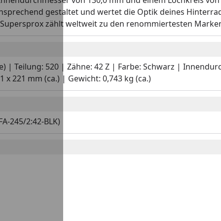
 Innendurchmesser von 130,0 mm und einem Lochkreis von 
ansprechend gestaltet und wertet die Optik deines Hinterra
. Supersprox zählt weltweit zu den renommiertesten Marken
ge) | Teilung: 520 | Zähne: 42 Z | Farbe: Schwarz | Innend
x 221 mm (ca.) | Gewicht: 0,743 kg (ca.)
FA-245/2:42-BLK)