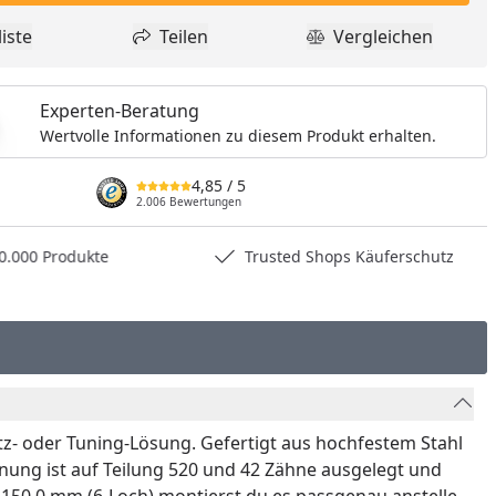
nzufügen
iste
Teilen
Vergleichen
dukt zur Wunschliste hinzufügen
Teilen
Produkt Vergle
Experten-Beratung
Wertvolle Informationen zu diesem Produkt erhalten.
4,85
/ 5
2.006 Bewertungen
0.000 Produkte
Trusted Shops Käuferschutz
tz- oder Tuning-Lösung. Gefertigt aus hochfestem Stahl
nung ist auf Teilung 520 und 42 Zähne ausgelegt und