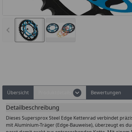
Vorheriges Bild anzeigen
d Shops Käuferschutz
Über 10 Zahlungsarten
Übersicht
Produktdetails
Bewertungen
Detailbeschreibung
Dieses Supersprox Steel Edge Kettenrad verbindet präzis
mit Aluminium-Träger (Edge-Bauweise), überzeugt es dur