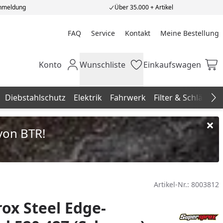
Anmeldung
Über 35.000 + Artikel
FAQ
Service
Kontakt
Meine Bestellung
Meine Bestellung
Konto
Wunschliste
Einkaufswagen
Mein Konto
Wunschliste
Einkaufswagen
Diebstahlschutz
Elektrik
Fahrwerk
Filter & Schläuche
Na
von BTR!
Artikel-Nr.:
8003812
ox Steel Edge-