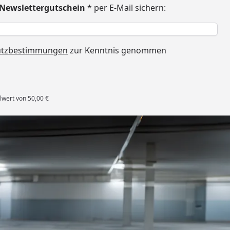
€ Newslettergutschein
* per E-Mail sichern:
h
utzbestimmungen
zur Kenntnis genommen
lwert von 50,00 €