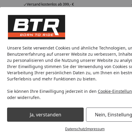
Versand kostenlos ab 399,- €
Hotline
07051 / 9 222 5959
4,85
/ 5
Mi-Fr. 8-12 Uhr
2.006 Bewertungen
Tipps &
BTR
Alle Produkte
Marken
Alle Produkte
Tricks
Produktwelt
Unsere Seite verwendet Cookies und ähnliche Technologien, u
Benutzererfahrung auf unserer Website zu verbessern, Inhalt
Motorradteile & Ersatzteile
Anbauteile
Auspuff
zu personalisieren und die Nutzung unserer Website zu analys
Ihrer Einwilligung stimmen Sie der Verwendung von Cookies s
Verarbeitung Ihrer persönlichen Daten zu, um Ihnen ein best
Noch 2 Tage und 11 Stunden
Spare b
Surferlebnis und mehr Funktionen zu bieten.
Sie können Ihre Einwilligung jederzeit in den
Cookie-Einstellu
oder widerrufen.
Motorradteile & Ersatzteile
Kraftübertragung
Kettenrad
Ja, verstanden
Nein, Einstellun
Startseite
Datenschutz
Impressum