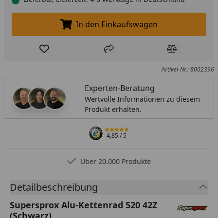
In den Einkaufswagen
In den Einkaufswagen legen
Produkt zur Wunschliste hinzufügen
Teilen
Produkt Ver
Artikel-Nr.: 8002396
Experten-Beratung
Wertvolle Informationen zu diesem
Produkt erhalten.
4,85
/ 5
Über 20.000 Produkte
Detailbeschreibung
Supersprox Alu-Kettenrad 520 42Z
(Schwarz)