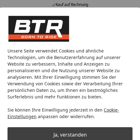
Kauf auf Rechnung
Alle Produkte
Mein Konto
Wunschl
Eink
Hotline
4,85
/ 5
Suchen
Motorradteile & Ersatzteile
Kraftübertragung
Kettenrad
Unsere Seite verwendet Cookies und ähnliche
Startseite
Technologien, um die Benutzererfahrung auf unserer
Supersprox Alu-Kettenrad 520 42Z
Website zu verbessern, Inhalte und Anzeigen zu
(Schwarz)
personalisieren und die Nutzung unserer Website zu
analysieren. Mit Ihrer Einwilligung stimmen Sie der
Verwendung von Cookies sowie der Verarbeitung Ihrer
persönlichen Daten zu, um Ihnen ein bestmögliches
Surferlebnis und mehr Funktionen zu bieten.
Sie können Ihre Einwilligung jederzeit in den
Cookie-
Einstellungen
anpassen oder widerrufen.
Ja, verstanden