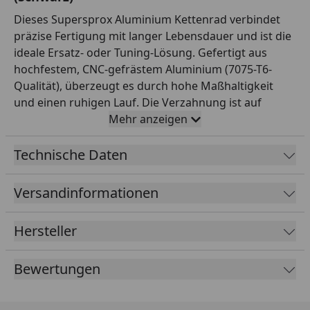
Dieses Supersprox Aluminium Kettenrad verbindet
präzise Fertigung mit langer Lebensdauer und ist die
ideale Ersatz- oder Tuning-Lösung. Gefertigt aus
hochfestem, CNC-gefrästem Aluminium (7075-T6-
Qualität), überzeugt es durch hohe Maßhaltigkeit
und einen ruhigen Lauf. Die Verzahnung ist auf
Teilung 520 und 42 Zähne ausgelegt und passt damit
Mehr anzeigen
exakt zur entsprechenden Kette. Mit einem
Innendurchmesser von 125,0 mm und einem
Technische Daten
Lochkreis von 150,0 mm (6-Loch) montierst du es
passgenau anstelle des Serienteils. Das Kettenrad ist
Versandinformationen
in der Farbe Schwarz ansprechend gestaltet und
wertet die Optik deines Hinterrads spürbar auf. Die
Hersteller
saubere Verarbeitung sorgt für gleichmäßigen
Verschleiß und eine lange Standzeit des gesamten
Bewertungen
Antriebs. Supersprox zählt weltweit zu den
renommiertesten Marken für Kettenräder und
beliefert auch den Rennsport.