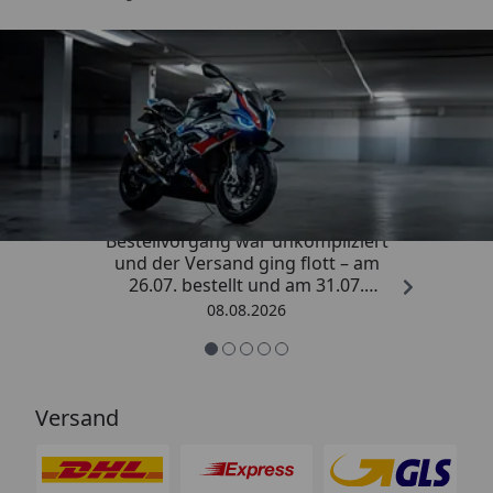
Trusted Shops
4,85
/ 5
„Sehr zufriedener Kauf! Der
Bestellvorgang war unkompliziert
und der Versand ging flott – am
26.07. bestellt und am 31.07.
geliefert. Die Abdeckplane
08.08.2026
entspricht genau der
Beschreibung und schützt
hervorragend. Absolute
Empfehlung!“
Versand