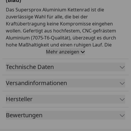
Das Supersprox Aluminium Kettenrad ist die
zuverlässige Wahl für alle, die bei der
Kraftübertragung keine Kompromisse eingehen
wollen. Gefertigt aus hochfestem, CNC-gefrästem
Aluminium (7075-T6-Qualität), überzeugt es durch
hohe Maßhaltigkeit und einen ruhigen Lauf. Die
Verzahnung ist auf Teilung 520 und 46 Zähne
Mehr anzeigen
ausgelegt und passt damit exakt zur entsprechenden
Kette. Mit einem Innendurchmesser von 134,0 mm
Technische Daten
und einem Lochkreis von 160,0 mm (6-Loch)
montierst du es passgenau anstelle des Serienteils.
Versandinformationen
Das Kettenrad ist in der Farbe Blau ansprechend
gestaltet und wertet die Optik deines Hinterrads
Hersteller
spürbar auf. Dank optimierter Materialstärke bleibt
das Gewicht niedrig, ohne Einbußen bei der
Bewertungen
Haltbarkeit. Supersprox zählt weltweit zu den
renommiertesten Marken für Kettenräder und
beliefert auch den Rennsport.