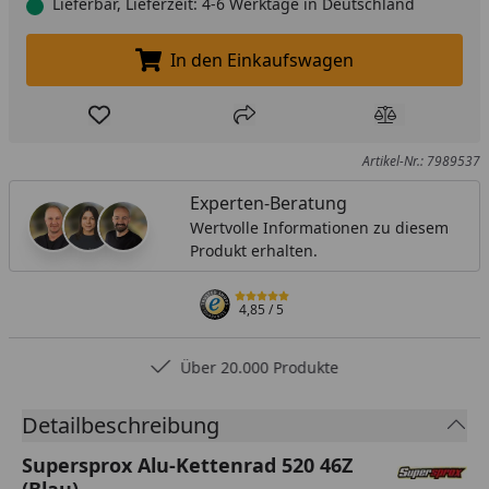
Lieferbar, Lieferzeit: 4-6 Werktage in Deutschland
In den Einkaufswagen
In den Einkaufswagen legen
Produkt zur Wunschliste hinzufügen
Teilen
Produkt Ver
Artikel-Nr.: 7989537
Experten-Beratung
Wertvolle Informationen zu diesem
Produkt erhalten.
4,85
/ 5
Über 20.000 Produkte
Detailbeschreibung
Supersprox Alu-Kettenrad 520 46Z
(Blau)