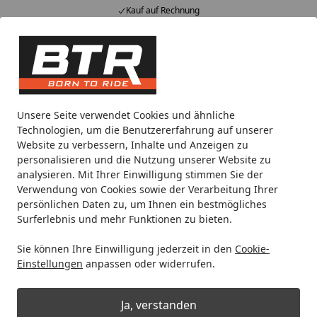
Kauf auf Rechnung
Alle Produkte
Mein Konto
Wunschl
Eink
Hotline
4,85
/ 5
Suchen
Motorradteile & Ersatzteile
Kraftübertragung
Kettenrad
Unsere Seite verwendet Cookies und ähnliche
Startseite
Technologien, um die Benutzererfahrung auf unserer
Supersprox Alu-Kettenrad 520 46Z
Website zu verbessern, Inhalte und Anzeigen zu
(Blau)
personalisieren und die Nutzung unserer Website zu
analysieren. Mit Ihrer Einwilligung stimmen Sie der
Verwendung von Cookies sowie der Verarbeitung Ihrer
persönlichen Daten zu, um Ihnen ein bestmögliches
Surferlebnis und mehr Funktionen zu bieten.
Sie können Ihre Einwilligung jederzeit in den
Cookie-
Einstellungen
anpassen oder widerrufen.
Ja, verstanden