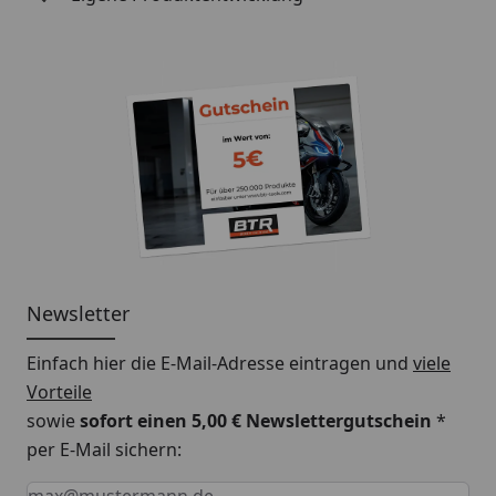
Newsletter
Einfach hier die E-Mail-Adresse eintragen und
viele
Vorteile
sowie
sofort einen 5,00 € Newslettergutschein
*
per E-Mail sichern:
Keine Eingabe erforderlich
Eingabe erforderlich
E-Mail *