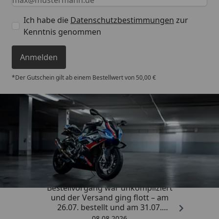
Ich habe die
Datenschutzbestimmungen
zur
Kenntnis genommen
Anmelden
*Der Gutschein gilt ab einem Bestellwert von 50,00 €
Trusted Shops
4,85
/ 5
„Sehr zufriedener Kauf! Der
Bestellvorgang war unkompliziert
und der Versand ging flott – am
26.07. bestellt und am 31.07.
geliefert. Die Abdeckplane
08.08.2026