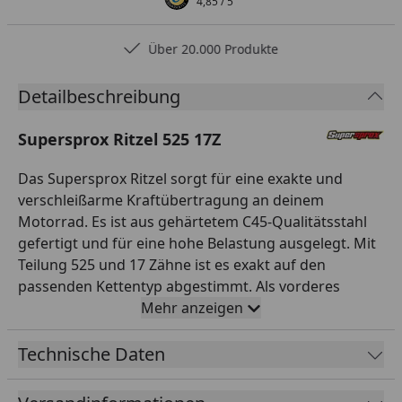
4,85
/ 5
Über 20.000 Produkte
Detailbeschreibung
Supersprox Ritzel 525 17Z
Das Supersprox Ritzel sorgt für eine exakte und
verschleißarme Kraftübertragung an deinem
Motorrad. Es ist aus gehärtetem C45-Qualitätsstahl
gefertigt und für eine hohe Belastung ausgelegt. Mit
Teilung 525 und 17 Zähne ist es exakt auf den
passenden Kettentyp abgestimmt. Als vorderes
Antriebsritzel bildet es zusammen mit Kettenrad und
Mehr anzeigen
Kette einen perfekt abgestimmten Antrieb. So sorgst
du für eine zuverlässige Kraftübertragung und ein
Technische Daten
direktes Ansprechverhalten. Supersprox steht seit
Jahren für hochwertige Antriebskomponenten in