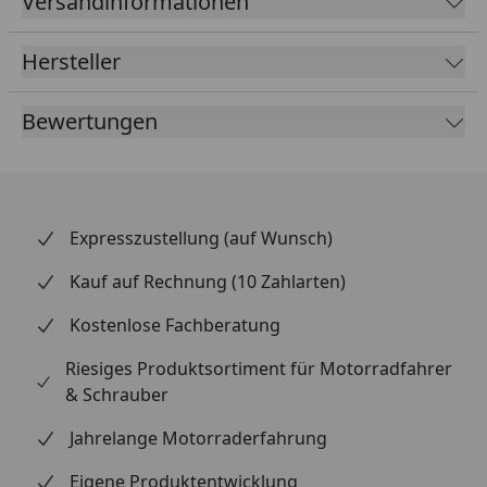
Versandinformationen
Erstausrüsterqualität. Bei BTR Tools erhältst du
ausschließlich original verpackte Markenware mit
Hersteller
schneller Lieferung. Die Montage gelingt mit etwas
handwerklichem Geschick und passendem Werkzeug
Bewertungen
problemlos. Achte beim Antrieb stets darauf,
verschlissene Komponenten gemeinsam zu tauschen.
Expresszustellung (auf Wunsch)
Kauf auf Rechnung (10 Zahlarten)
Kostenlose Fachberatung
Riesiges Produktsortiment für Motorradfahrer
& Schrauber
Jahrelange Motorraderfahrung
Eigene Produktentwicklung