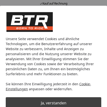
Kauf auf Rechnung
Alle Produkte
Mein Konto
Wunschl
Eink
Hotline
4,85
/ 5
Suchen
Noch 10 Stunden und 27 Minuten
Unsere Seite verwendet Cookies und ähnliche
Spare bis zu 35% auf EVOLIFT® Zentralständer
Technologien, um die Benutzererfahrung auf unserer
von BTR!
Website zu verbessern, Inhalte und Anzeigen zu
personalisieren und die Nutzung unserer Website zu
analysieren. Mit Ihrer Einwilligung stimmen Sie der
Motorradteile & Ersatzteile
Kraftübertragung
Antriebsri
Verwendung von Cookies sowie der Verarbeitung Ihrer
Startseite
persönlichen Daten zu, um Ihnen ein bestmögliches
Supersprox Ritzel 525 17Z
Surferlebnis und mehr Funktionen zu bieten.
Sie können Ihre Einwilligung jederzeit in den
Cookie-
Einstellungen
anpassen oder widerrufen.
Ja, verstanden