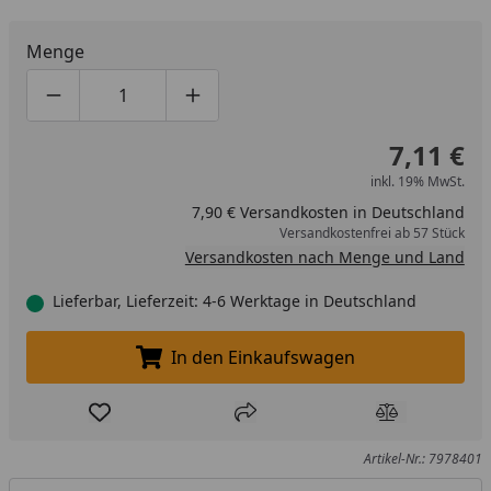
Menge
Produktmenge um eins verringern
Produktmenge manuell eingeben
Produktmenge um eins erhöhen
7,11 €
inkl. 19% MwSt.
7,90 € Versandkosten in Deutschland
Versandkostenfrei ab 57 Stück
Versandkosten nach Menge und Land
Lieferbar, Lieferzeit: 4-6 Werktage in Deutschland
In den Einkaufswagen
In den Einkaufswagen legen
Produkt zur Wunschliste hinzufügen
Teilen
Produkt Ver
Artikel-Nr.: 7978401