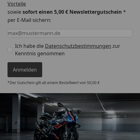
Vorteile
sowie
sofort einen 5,00 € Newslettergutschein
*
per E-Mail sichern:
Keine Eingabe erforderlich
Eingabe erforderlich
E-Mail *
Ich habe die
Datenschutzbestimmungen
zur
Kenntnis genommen
Anmelden
*Der Gutschein gilt ab einem Bestellwert von 50,00 €
Trusted Shops
4,85
/ 5