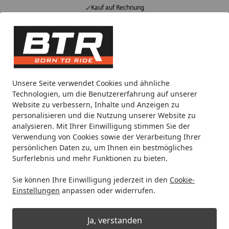
Kauf auf Rechnung
Alle Produkte
Mein Konto
Wunschl
Eink
Hotline
4,85
/ 5
Suchen
Motorradteile & Ersatzteile
Kraftübertragung
Kettenrad
Unsere Seite verwendet Cookies und ähnliche
Startseite
Technologien, um die Benutzererfahrung auf unserer
Supersprox Edge Disk 520 41Z (Gold)
Website zu verbessern, Inhalte und Anzeigen zu
personalisieren und die Nutzung unserer Website zu
analysieren. Mit Ihrer Einwilligung stimmen Sie der
Verwendung von Cookies sowie der Verarbeitung Ihrer
persönlichen Daten zu, um Ihnen ein bestmögliches
Surferlebnis und mehr Funktionen zu bieten.
Sie können Ihre Einwilligung jederzeit in den
Cookie-
Einstellungen
anpassen oder widerrufen.
Ja, verstanden