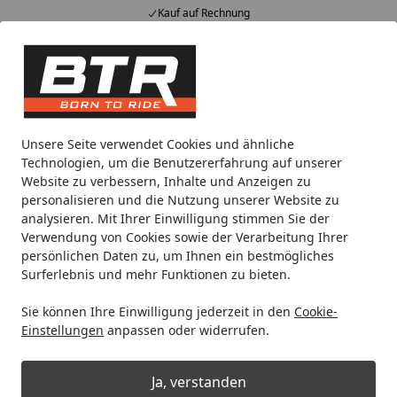
Kauf auf Rechnung
Alle Produkte
Mein Konto
Wunschl
Eink
Hotline
4,85
/ 5
Suchen
Motorradteile & Ersatzteile
Auspuff
Endschalldämpfer
Unsere Seite verwendet Cookies und ähnliche
Startseite
Technologien, um die Benutzererfahrung auf unserer
Shark Performance SLIP-ON
Website zu verbessern, Inhalte und Anzeigen zu
Aluminium eloxiert/Endkappe
personalisieren und die Nutzung unserer Website zu
analysieren. Mit Ihrer Einwilligung stimmen Sie der
Edelstahl poliert schwarz DSX-5 für
Verwendung von Cookies sowie der Verarbeitung Ihrer
HONDA CB500F,CB500X,CBR500R
persönlichen Daten zu, um Ihnen ein bestmögliches
Surferlebnis und mehr Funktionen zu bieten.
EURO4 EURO5
Sie können Ihre Einwilligung jederzeit in den
Cookie-
Einstellungen
anpassen oder widerrufen.
Ja, verstanden