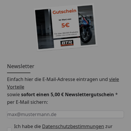
Newsletter
Einfach hier die E-Mail-Adresse eintragen und
viele
Vorteile
sowie
sofort einen 5,00 € Newslettergutschein
*
per E-Mail sichern:
Keine Eingabe erforderlich
Eingabe erforderlich
E-Mail *
Ich habe die
Datenschutzbestimmungen
zur