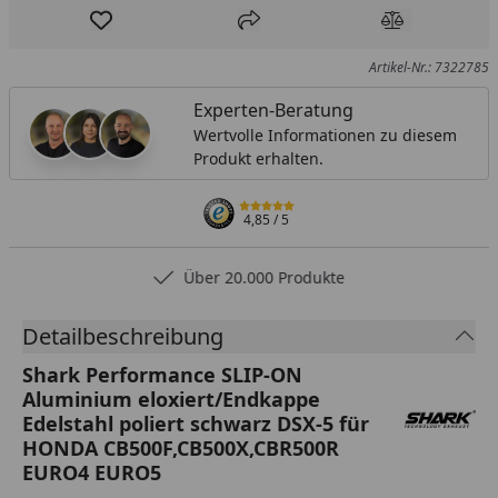
Produkt zur Wunschliste hinzufügen
Teilen
Produkt Ver
Artikel-Nr.: 7322785
Experten-Beratung
Wertvolle Informationen zu diesem
Produkt erhalten.
4,85
/ 5
Über 20.000 Produkte
Detailbeschreibung
Shark Performance SLIP-ON
Aluminium eloxiert/Endkappe
Edelstahl poliert schwarz DSX-5 für
HONDA CB500F,CB500X,CBR500R
EURO4 EURO5