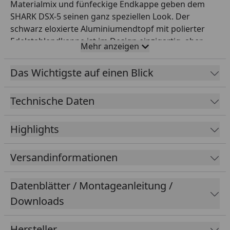
Materialmix und fünfeckige Endkappe geben dem
SHARK DSX-5 seinen ganz speziellen Look. Der
schwarz eloxierte Aluminiumendtopf mit polierter
Edelstahlendkappe ist im Design einzigartig, aber
Mehr anzeigen
soundtechnisch typisch SHARK: kernig, kräftig,
aggressiv. Befestigt wird der elliptische
Das Wichtigste auf einen Blick
Ersatzdämpfer mit einem schraubbaren Halter. Mit
EG-BE.
Technische Daten
Highlights
Versandinformationen
Datenblätter / Montageanleitung /
Downloads
Hersteller