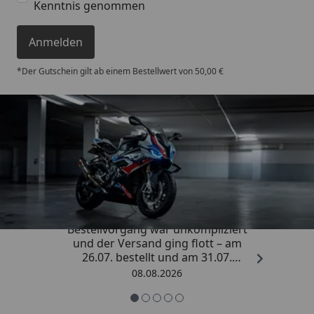
Kenntnis genommen
Anmelden
*Der Gutschein gilt ab einem Bestellwert von 50,00 €
Trusted Shops
4,85
/ 5
„Sehr zufriedener Kauf! Der
Bestellvorgang war unkompliziert
und der Versand ging flott – am
26.07. bestellt und am 31.07.
geliefert. Die Abdeckplane
08.08.2026
entspricht genau der
Beschreibung und schützt
hervorragend. Absolute