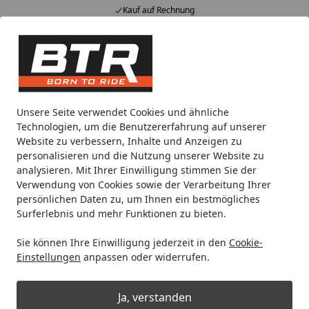
Kauf auf Rechnung
Alle Produkte
Mein Konto
Wunschl
Eink
Hotline
4,85
/ 5
Suchen
Motorradteile & Ersatzteile
Anbauteile
Kettenpflegesys
Unsere Seite verwendet Cookies und ähnliche
Startseite
Technologien, um die Benutzererfahrung auf unserer
Scottoiler Biodegradable Scottoil
Website zu verbessern, Inhalte und Anzeigen zu
personalisieren und die Nutzung unserer Website zu
analysieren. Mit Ihrer Einwilligung stimmen Sie der
Verwendung von Cookies sowie der Verarbeitung Ihrer
persönlichen Daten zu, um Ihnen ein bestmögliches
Surferlebnis und mehr Funktionen zu bieten.
Sie können Ihre Einwilligung jederzeit in den
Cookie-
Einstellungen
anpassen oder widerrufen.
Ja, verstanden